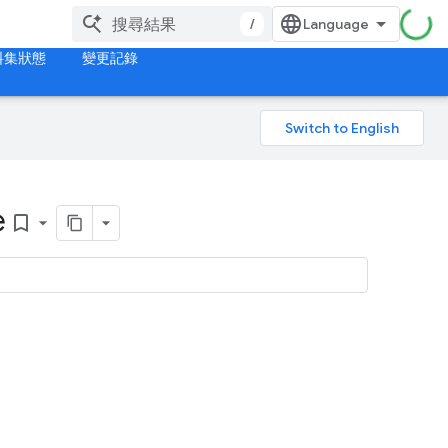
/
料集狀態
變更記錄
e
bookmark_border