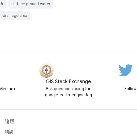
th
surface-ground-water
m-drainage-area
GIS Stack Exchange
n Medium
Ask questions using the
Follo
google-earth-engine tag
論壇
網誌