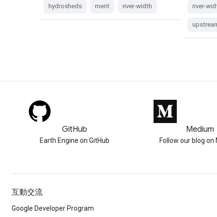
hydrosheds
merit
river-width
river-wid
upstrea
GitHub
Medium
Earth Engine on GitHub
Follow our blog o
互動交流
Google Developer Program