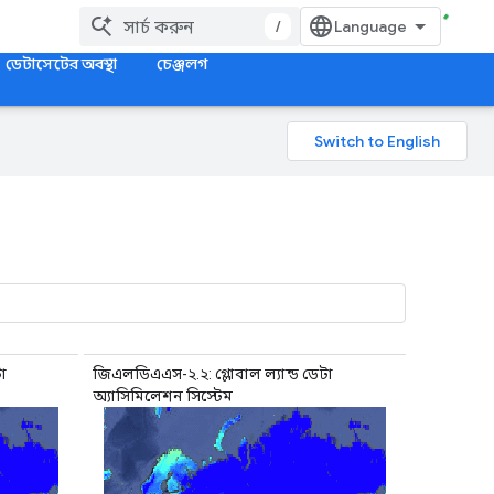
/
ডেটাসেটের অবস্থা
চেঞ্জলগ
া
জিএলডিএএস-২.২: গ্লোবাল ল্যান্ড ডেটা
অ্যাসিমিলেশন সিস্টেম