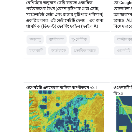
বৈশিষ্ট্যের অনুমান তৈরি করতে একাধিক
কে Google
পর্যবেক্ষণের উৎস (যেমন বৃষ্টিপাত গেজ ডেটা,
বেসলাইন 
স্যাটেলাইট ডেটা এবং রাডার বৃষ্টিপাত পরিমাপ)
অ্যান্ডারসন
একত্রিত করে। এই ডেটাসেটটি ফেজ … এর জন্য
হয়েছে। A
প্রাথমিক (ডিফল্ট) ফোর্সিং ফাইল (ফাইল A)।
বিশেষভাবে
জলবায়ু
বাষ্পীভবন
ভূ-ভৌতিক
বাষ্পীভব
ঘণ্টাব্যাপী
আর্দ্রতাকে
প্রভাবিত করছে
ওপেনইটি
ওপেনইটি এনসেম্বল মাসিক বাষ্পীভবন v2.1
ওপেনইটি 
ভি২.০