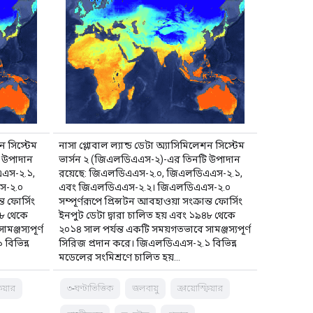
শন সিস্টেম
নাসা গ্লোবাল ল্যান্ড ডেটা অ্যাসিমিলেশন সিস্টেম
 উপাদান
ভার্সন ২ (জিএলডিএএস-২)-এর তিনটি উপাদান
এস-২.১,
রয়েছে: জিএলডিএএস-২.০, জিএলডিএএস-২.১,
স-২.০
এবং জিএলডিএএস-২.২। জিএলডিএএস-২.০
্ত ফোর্সিং
সম্পূর্ণরূপে প্রিন্সটন আবহাওয়া সংক্রান্ত ফোর্সিং
৪৮ থেকে
ইনপুট ডেটা দ্বারা চালিত হয় এবং ১৯৪৮ থেকে
ঞ্জস্যপূর্ণ
২০১৪ সাল পর্যন্ত একটি সময়গতভাবে সামঞ্জস্যপূর্ণ
বিভিন্ন
সিরিজ প্রদান করে। জিএলডিএএস-২.১ বিভিন্ন
মডেলের সংমিশ্রণে চালিত হয়…
িয়ার
৩-ঘণ্টাভিত্তিক
জলবায়ু
ক্রায়োস্ফিয়ার