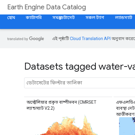
Earth Engine Data Catalog
হোম
ক্যাটাগরি
সমস্ত ডেটাসেট
সকল ট্যাগ
ল্যান্ডস্যাট
এই পৃষ্ঠাটি
Cloud Translation API
অনুবাদ করেছ
Datasets tagged water-va
অস্ট্রেলিয়ার প্রকৃত বাষ্পীভবন (CMRSET
এফএলডিএএস
ল্যান্ডস্যাট V2.2)
ব্যবস্থা ন
আত্তীকরণ ব