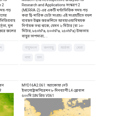
n 2
Research and Applications সংস্করণ 2
ময়-গড়
(MERRA-2)-এর একটি ঘণ্টাভিত্তিক সময়-গড়
ভাগের
করা দ্বি-মাত্রিক ডেটা সংগ্রহ। এই সংগ্রহটিতে বহুল
িত্তিপ্রবাহ
ব্যবহৃত উল্লম্ব স্তরগুলিতে আবহাওয়াবিষয়ক
্রতা, মূল
নির্ণায়ক তথ্য থাকে, যেমন ২-মিটার (বা ১০-
স্তরে জলের
মিটার, ৮৫০hPa, ৫০০hPa, ২৫০hPa) উচ্চতায়
বায়ুর তাপমাত্রা, …
বন
বায়ুমণ্ডল
জলবায়ু
আর্দ্রতা
মেরা
নাসা
চাপ
ভবন
MYD16A2.061: অ্যাকোয়া নেট
ি
ইভাপোট্রান্সপিরেশন ৮-দিনব্যাপী L4 গ্লোবাল
৫০০মি SIN গ্রিড V061