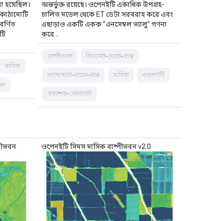
া হয়েছিল।
অন্তর্ভুক্ত রয়েছে। ওপেনইটি একাধিক উপগ্রহ-
কাঠামোটি
চালিত মডেল থেকে ET ডেটা সরবরাহ করে এবং
বর্ণিত
এছাড়াও একটি একক "এনসেম্বল ভ্যালু" গণনা
টি
করে…
বাষ্পীভবন
গ্রিডমেট-থেকে-প্রাপ্ত
মাসিক
ল্যান্ডস্যাট-থেকে-প্রাপ্ত
মাসিক
ওপেনইটি
জল
প্রকাশক-ডেটাসেট
পীভবন
ওপেনইটি সিমস মাসিক বাষ্পীভবন v2.0