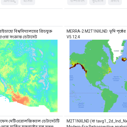
এলডিএ,
মাসিক
বাষ্পীভবন
ভূ-ভৌত
প্রভাব
ইডাহো বিশ্ববিদ্যালয়ের গ্রিডযুক্ত
MERRA-2 M2T1NXLND: ভূমি পৃষ্ঠের র
হাওয়া সংক্রান্ত ডেটাসেট
V5.12.4
ারফেস মেটিওরোলজিক্যাল ডেটাসেটটি
M2T1NXLND (বা tavg1_2d_lnd_N
কে মার্কিন যুক্তরাষ্ট্রের মূল ভূখণ্ড
Modern-Era Retrospective analysi