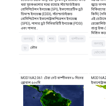
খরা সূচকগুলোর মধ্যে রয়েছে স্ট্যান্ডার্ডাইজড
জুড়ে তাপমাত
প্রেসিপিটেশন ইনডেক্স (SPI), ইভাপোরেটিভ ড্রট
বিকিরণের 
ডিমান্ড ইনডেক্স (EDDI), স্ট্যান্ডার্ডাইজড
কিমি) দৈনি
প্রেসিপিটেশন ইভাপোট্রান্সপিরেশন ইনডেক্স
এই ডেটাসেট
(SPEI), পামার ড্রট সিভিয়ারিটি ইনডেক্স (PDSI)
রেজোলিউশন
এবং পামার…
প্রাপ্ত উ
মিশ্রিত কর
জলবায়ু
শঙ্কু
শস্য
খরা
বাষ্পীভবন
জলবায়ু
ভৌত
ভূ-
মেটডেটা
MOD16A2.061: টেরা নেট বাষ্পীভবন ৮-দিনের
MOD16A2: ম
গ্লোবাল ৫০০মি
ইভাপোট্রান