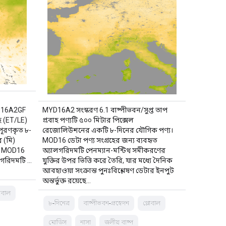
OD16A2GF
MYD16A2 সংস্করণ 6.1 বাষ্পীভবন/সুপ্ত তাপ
াহ (ET/LE)
প্রবাহ পণ্যটি ৫০০ মিটার পিক্সেল
পূরণকৃত ৮-
রেজোলিউশনের একটি ৮-দিনের যৌগিক পণ্য।
 (মি)
MOD16 ডেটা পণ্য সংগ্রহের জন্য ব্যবহৃত
। MOD16
অ্যালগরিদমটি পেনম্যান-মন্টিথ সমীকরণের
ালগরিদমটি …
যুক্তির উপর ভিত্তি করে তৈরি, যার মধ্যে দৈনিক
আবহাওয়া সংক্রান্ত পুনঃবিশ্লেষণ ডেটার ইনপুট
অন্তর্ভুক্ত রয়েছে…
লোবাল
৮-দিনের
বাষ্পীভবন-প্রস্বেদন
গ্লোবাল
মোডিস
নাসা
জলীয় বাষ্প