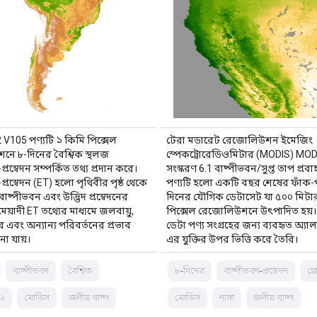
105 পণ্যটি ১ কিমি পিক্সেল
টেরা মডারেট রেজোলিউশন ইমেজিং
ে ৮-দিনের বৈশ্বিক স্থলজ
স্পেকট্রোরেডিওমিটার (MODIS) M
্রস্বেদন সম্পর্কিত তথ্য প্রদান করে।
সংস্করণ 6.1 বাষ্পীভবন/সুপ্ত তাপ প্রব
প্রস্বেদন (ET) হলো পৃথিবীর পৃষ্ঠ থেকে
পণ্যটি হলো একটি বছর শেষের ফাঁক-
 বাষ্পীভবন এবং উদ্ভিদ প্রস্বেদনের
দিনের যৌগিক ডেটাসেট যা ৫০০ মিটার
্ঘমেয়াদী ET তথ্যের মাধ্যমে জলবায়ু,
পিক্সেল রেজোলিউশনে উৎপাদিত হয়
ার এবং অন্যান্য পরিবর্তনের প্রভাব
ডেটা পণ্য সংগ্রহের জন্য ব্যবহৃত অ্য
না যায়।
এর যুক্তির উপর ভিত্তি করে তৈরি।
বাষ্পীভবন
বৈশ্বিক
৮-দিনের
বাষ্পীভবন-প্রস্বেদন
গ্
২
মোডিস
জলীয় বাষ্প
মোডিস
নাসা
জলীয় বাষ্প