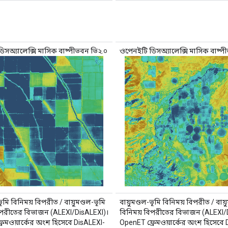
িসঅ্যালেক্সি মাসিক বাষ্পীভবন ভি২.০
ওপেনইটি ডিসঅ্যালেক্সি মাসিক বাষ্প
ভূমি বিনিময় বিপরীত / বায়ুমণ্ডল-ভূমি
বায়ুমণ্ডল-ভূমি বিনিময় বিপরীত / বায়
িপরীতের বিভাজন (ALEXI/DisALEXI)।
বিনিময় বিপরীতের বিভাজন (ALEXI/
রেমওয়ার্কের অংশ হিসেবে DisALEXI-
OpenET ফ্রেমওয়ার্কের অংশ হিসেবে 