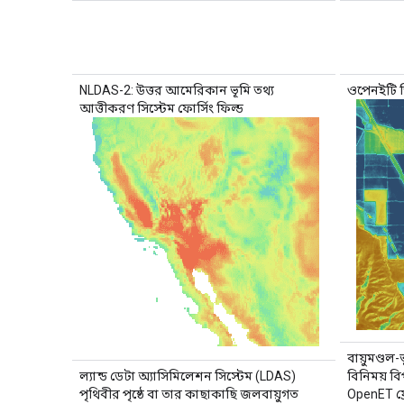
NLDAS-2: উত্তর আমেরিকান ভূমি তথ্য
ওপেনইটি ড
আত্তীকরণ সিস্টেম ফোর্সিং ফিল্ড
বায়ুমণ্ডল-
ল্যান্ড ডেটা অ্যাসিমিলেশন সিস্টেম (LDAS)
বিনিময় ব
পৃথিবীর পৃষ্ঠে বা তার কাছাকাছি জলবায়ুগত
OpenET ফ্