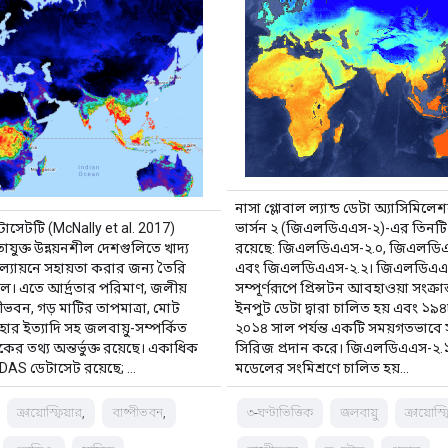
নাসা গ্লোবাল ল্যান্ড ডেটা অ্যাসিমিলে
াসেটটি (McNally et al. 2017)
ভার্সন ২ (জিএলডিএএস-২)-এর তিনটি
পতাযুক্ত উন্নয়নশীল দেশগুলিতে খাদ্য
রয়েছে: জিএলডিএএস-২.০, জিএলডিএ
মূল্যায়নে সহায়তা করার জন্য তৈরি
এবং জিএলডিএএস-২.২। জিএলডিএএ
ল। এতে আর্দ্রতার পরিমাণ, জলীয়
সম্পূর্ণরূপে প্রিন্সটন আবহাওয়া সংক্রান
্পীভবন, গড় মাটির তাপমাত্রা, মোট
ইনপুট ডেটা দ্বারা চালিত হয় এবং ১৯
 হার ইত্যাদি সহ জলবায়ু-সম্পর্কিত
২০১৪ সাল পর্যন্ত একটি সময়গতভাবে সাম
 তথ্য অন্তর্ভুক্ত রয়েছে। একাধিক
সিরিজ প্রদান করে। জিএলডিএএস-২.১ 
 FLDAS ডেটাসেট রয়েছে; …
মডেলের সংমিশ্রণে চালিত হয়…
ক্রায়োস্ফিয়ার,
বাষ্পীভবন,
৩-ঘণ্টাভিত্তিক
জলবায়ু
ক্রায়োস্ফ