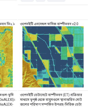
ীভবন ভি২.১
ওপেনইটি এনসেম্বল মাসিক বাষ্পীভবন v2.0
ুমণ্ডল-ভূমি
ওপেনইটি ডেটাসেটে বাষ্পীভবন (ET) প্রক্রিয়ার
DisALEXI)।
মাধ্যমে ভূপৃষ্ঠ থেকে বায়ুমণ্ডলে স্থানান্তরিত মোট
DisALEXI-
জলের পরিমাণ সম্পর্কিত উপগ্রহ-ভিত্তিক ডেটা