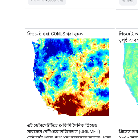
ল্যান্ডস্যাট-থেকে প্রাপ্ত
আর্দ্রতা,
গ্রিডমেট খরা: CONUS খরা সূচক
গ্রিডমেট: আ
ভূপৃষ্ঠ আব
এই ডেটাসেটটিতে ৪-কিমি দৈনিক গ্রিডেড
সারফেস মেটিওরোলজিক্যাল (GRIDMET)
গ্রিডেড স
ডেটাসেট থেকে প্রাপ্ত খরা সূচকসমূহ রয়েছে। প্রদত্ত
১৯৭৯ সাল থে