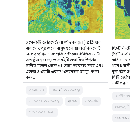
ওপেনইটি ডেটাসেটে বাষ্পীভবন (ET) প্রক্রিয়ার
মাধ্যমে ভূপৃষ্ঠ থেকে বায়ুমণ্ডলে স্থানান্তরিত মোট
প্রিস্টলি
জলের পরিমাণ সম্পর্কিত উপগ্রহ-ভিত্তিক ডেটা
(পিটি-জে
অন্তর্ভুক্ত রয়েছে। ওপেনইটি একাধিক উপগ্রহ-
কাঠামোর ম
চালিত মডেল থেকে ET ডেটা সরবরাহ করে এবং
গঠনপ্রণাল
এছাড়াও একটি একক "এনসেম্বল ভ্যালু" গণনা
মূল গঠনপ্র
করে…
পিটি-জেপ
একীকরণে উ
বাষ্পীভবন
গ্রিডমেট-থেকে-প্রাপ্ত
বাষ্পীভব
ল্যান্ডস্যাট-থেকে-প্রাপ্ত
মাসিক
ওপেনইটি
ল্যান্ডস্যা
প্রকাশক-ডেটাসেট
প্রকাশক-