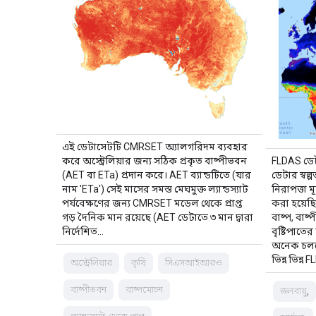
এই ডেটাসেটটি CMRSET অ্যালগরিদম ব্যবহার
করে অস্ট্রেলিয়ার জন্য সঠিক প্রকৃত বাষ্পীভবন
FLDAS ডেট
(AET বা ETa) প্রদান করে। AET ব্যান্ডটিতে (যার
ডেটার স্বল্
নাম 'ETa') সেই মাসের সমস্ত মেঘমুক্ত ল্যান্ডস্যাট
নিরাপত্তা 
পর্যবেক্ষণের জন্য CMRSET মডেল থেকে প্রাপ্ত
করা হয়েছি
গড় দৈনিক মান রয়েছে (AET ডেটাতে ৩ মান দ্বারা
বাষ্প, বাষ
নির্দেশিত…
বৃষ্টিপাতের
অনেক চলকের
ভিন্ন ভিন্ন
অস্ট্রেলিয়ার
কৃষি
সিএসআইআরও
বাষ্পীভবন
বাষ্পমোচন
জলবায়ু,