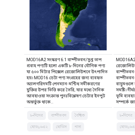
MOD16A2 সংস্করণ 6.1 বাষ্পীভবন/সুপ্ত তাপ
MOD16A2 V
প্রবাহ পণ্যটি হলো একটি ৮-দিনের যৌগিক পণ্য
রেজোলিউশন
যা ৫০০ মিটার পিক্সেল রেজোলিউশনে উৎপাদিত
বাষ্পীভবন-প
হয়। MOD16 ডেটা পণ্য সংগ্রহের জন্য ব্যবহৃত
বাষ্পীভবন-
অ্যালগরিদমটি পেনম্যান-মন্টিথ সমীকরণের
বায়ুমণ্ডলে
যুক্তির উপর ভিত্তি করে তৈরি, যার মধ্যে দৈনিক
সমষ্টি। দীর
আবহাওয়া সংক্রান্ত পুনঃবিশ্লেষণ ডেটার ইনপুট
ভূমি ব্যবহ
অন্তর্ভুক্ত থাকে…
সম্পর্কে জা
৮-দিনের
বাষ্পীভবন
বৈশ্বিক
৮-দিনের
মোড১৬এ২
মোডিস
নাসা
মোড১৬এ