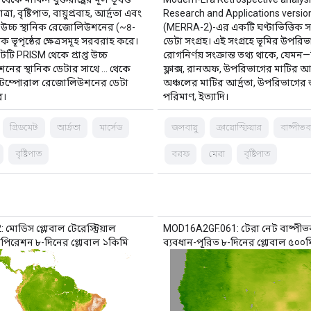
্রা, বৃষ্টিপাত, বায়ুপ্রবাহ, আর্দ্রতা এবং
Research and Applications versio
উচ্চ স্থানিক রেজোলিউশনের (~৪-
(MERRA-2)-এর একটি ঘণ্টাভিত্তিক স
ক ভূপৃষ্ঠের ক্ষেত্রসমূহ সরবরাহ করে।
ডেটা সংগ্রহ। এই সংগ্রহে ভূমির উপরি
টি PRISM থেকে প্রাপ্ত উচ্চ
রোগনির্ণয় সংক্রান্ত তথ্য থাকে, যেমন—ভ
ের স্থানিক ডেটার সাথে … থেকে
ফ্লাক্স, রানঅফ, উপরিভাগের মাটির আর্দ
চ্চ টেম্পোরাল রেজোলিউশনের ডেটা
অঞ্চলের মাটির আর্দ্রতা, উপরিভাগের 
ে।
পরিমাণ, ইত্যাদি।
গ্রিডমেট
আর্দ্রতা
মার্সেড
জলবায়ু
ক্রায়োস্ফিয়ার
বাষ্পীভ
বৃষ্টিপাত
বরফ
মেরা
বৃষ্টিপাত
োডিস গ্লোবাল টেরেস্ট্রিয়াল
MOD16A2GF.061: টেরা নেট বাষ্পী
্সপিরেশন ৮-দিনের গ্লোবাল ১কিমি
ব্যবধান-পূরিত ৮-দিনের গ্লোবাল ৫০০ম