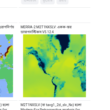
বাষ্পীভবন
ভূ-ভৌত
প্রভাব
োগনির্ণয়
MERRA-2 M2T1NXSLV: একক-স্তর
ডায়াগনস্টিকস V5.12.4
x) হলো
M2T1NXSLV (বা tavg1_2d_slv_Nx) হলো
s for
Modern-Era Retrospective analysis for