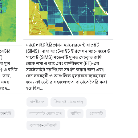
স্যাটেলাইট ইরিগেশন ম্যানেজমেন্ট সাপোর্ট
বরেটরি
(SIMS)। নাসা স্যাটেলাইট ইরিগেশন ম্যানেজমেন্ট
T)
সাপোর্ট (SIMS) মডেলটি মূলত সেচকৃত জমি
র মূল
থেকে শস্য গুণাঙ্ক এবং বাষ্পীভবন (ET)-এর
-এ বর্ণিত
স্যাটেলাইট ম্যাপিংকে সমর্থন করার জন্য এবং
। তবে,
সেচ সময়সূচী ও আঞ্চলিক মূল্যায়নে ব্যবহারের
 সময়
জন্য এই ডেটার সহজলভ্যতা বাড়াতে তৈরি করা
়েছে…
হয়েছিল…
বাষ্পীভবন
গ্রিডমেট-থেকে-প্রাপ্ত
পেনইটি
ল্যান্ডস্যাট-থেকে-প্রাপ্ত
মাসিক
ওপেনইটি
প্রকাশক-ডেটাসেট