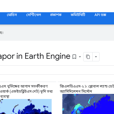
মোডিস
সেন্টিনেল
প্রকাশক
কমিউনিটি
API ডক্স
ে।
por in Earth Engine
bookmark_border
: দুর্ভিক্ষের আগাম সতর্কীকরণ
জিএলডিএএস-২.১: গ্লোবাল ল্যান্ড ডেট
েটওয়ার্ক (এফইডব্লিউএস নেট) ভূমি তথ্য
অ্যাসিমিলেশন সিস্টেম
্যবস্থা