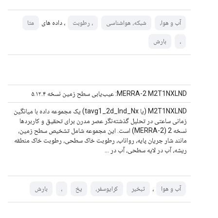
، داده های
آب و هوا،
شبکه، هواشناسی
، رطوبت
متا
،
بارش
MERRA-2 M2T1NXLND: عیب‌یابی سطح زمین نسخه ۵.۱۲.۴
M2T1NXLND (یا tavg1_2d_lnd_Nx) یک مجموعه داده با میانگین
زمانی ساعتی در تحلیل گذشته‌نگر عصر مدرن برای تحقیق و کاربردها
نسخه 2 (MERRA-2) است. این مجموعه شامل تشخیص سطح زمین،
مانند شار جریان پایه، رواناب، رطوبت خاک سطحی، رطوبت خاک منطقه
ریشه، آب در لایه سطحی، آب در ...
،
آب و هوا
تبخیر
کرایوسفر،
یخ
،
بارش