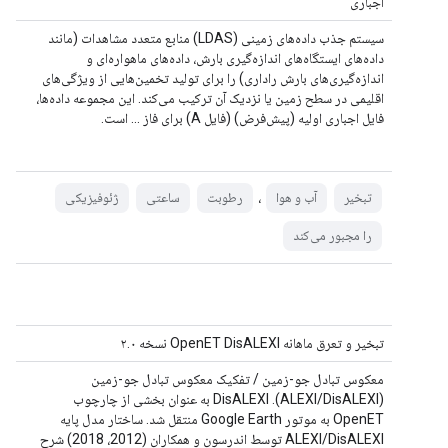
اجباری
سیستم جذب داده‌های زمینی (LDAS) منابع متعدد مشاهدات (مانند
داده‌های ایستگاه‌های اندازه‌گیری بارش، داده‌های ماهواره‌ای و
اندازه‌گیری‌های بارش راداری) را برای تولید تخمین‌هایی از ویژگی‌های
اقلیمی در سطح زمین یا نزدیک آن ترکیب می‌کند. این مجموعه داده‌ها،
فایل اجباری اولیه (پیش‌فرض) (فایل A) برای فاز ... است.
،
تبخیر
آب و هوا
رطوبت
ساعتی
ژئوفیزیکی
را مجبور می‌کند
تبخیر و تعرق ماهانه OpenET DisALEXI نسخه ۲.۰
معکوس تبادل جو-زمین / تفکیک معکوس تبادل جو-زمین
(ALEXI/DisALEXI). DisALEXI به عنوان بخشی از چارچوب
OpenET به موتور Google Earth منتقل شد. ساختار مدل پایه
ALEXI/DisALEXI توسط اندرسون و همکاران (2012، 2018) شرح