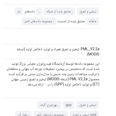
داده‌های
تبخیر و تعرق
، مشتق شده از شبکه
،
باز
مشتق شده از لندست
ماهانه
، مجموعه داده‌های ناشر
PML_V2.2a: تبخیر و تعرق همراه و تولید ناخالص اولیه (نسخه
MODIS)
این مجموعه داده‌ها توسط آزمایشگاه هیدرولوژی مقیاس بزرگ تولید
شده است، که متخصص در پیشبرد تحقیقات چرخه آب جهانی و منطقه‌ای
با ترکیب مشاهدات زمین چند منبعی با مدل‌سازی مبتنی بر فرآیند است.
محصول PML-V2.2a (نسخه MODIS) تبخیر و تعرق زمینی جهانی
(ET) و تولید ناخالص اولیه (GPP) را در ... ارائه می‌دهد.
تبخیر و تعرق،
gpp
، بهره‌وری گیاه،
pml، تبخیر و تعرق
، مجموعه داده‌های ناشر
، بخار آب