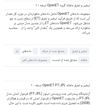
تبخیر و تعرق ماهانه گروه OpenET نسخه ۲.۱
مجموعه داده‌های OpenET شامل داده‌های ماهواره‌ای در مورد کل مقدار
آبی است که از طریق فرآیند تبخیر و تعرق (ET) از سطح زمین به جو
منتقل می‌شود. OpenET داده‌های ET را از چندین مدل مبتنی بر
ماهواره ارائه می‌دهد و همچنین یک "مقدار کلی" واحد را از ... محاسبه
می‌کند.
داده‌های
تبخیر و تعرق
، مشتق شده از شبکه
،
باز
مشتق شده از لندست
ماهانه
، مجموعه داده‌های ناشر
تبخیر و تعرق ماهانه OpenET PT-JPL نسخه ۲.۰
آزمایشگاه پیشرانش جت پریستلی-تیلور (PT-JPL). فرمول اصلی مدل
PT-JPL در چارچوب OpenET از فرمول اصلی که در فیشر و همکاران
(2008) به تفصیل شرح داده شده است، تغییر نکرده است. با این حال،