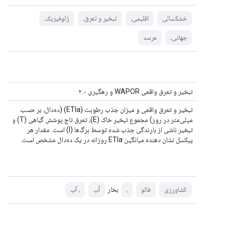
خشکسالی
اقلیمی،
تبخیر و تعرق،
ژئوفیزیک،
جهانی،
مرسد
تبخیر و تعرق واقعی WAPOR و رهگیری ۲.۰
تبخیر و تعرق واقعی و میزان جذب رطوبت (ETIa) (ده‌دال، بر حسب
میلی‌متر در روز) مجموع تبخیر خاک (E)، تعرق تاج پوشش گیاهی (T) و
تبخیر ناشی از بارندگی جذب شده توسط برگ‌ها (I) است. مقدار هر
پیکسل نشان دهنده میانگین ETIa روزانه در یک ده‌دال مشخص است.
بخار
کشاورزی
فائو
،
آب
، آب