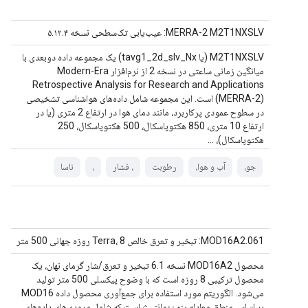
MERRA-2 M2T1NXSLV: عیب‌یابی تک‌سطحی نسخه ۵.۱۲.۴
M2T1NXSLV (یا tavg1_2d_slv_Nx) یک مجموعه داده دوبعدی با
میانگین زمانی ساعتی در نسخه 2 از نرم‌افزار Modern-Era
Retrospective Analysis for Research and Applications
(MERRA-2) است. این مجموعه شامل داده‌های هواشناسی تشخیصی
در سطوح عمودی پرکاربرد، مانند دمای هوا در ارتفاع 2 متری (یا در
ارتفاع 10 متری، 850 هکتوپاسکال، 500 هکتوپاسکال، 250
هکتوپاسکال)، ...
جو،
آب و هوا،
رطوبت
، فشار
،
ناسا
MOD16A2.061: تبخیر و تعرق خالص Terra، 8 روزه جهانی 500 متر
محصول MOD16A2 نسخه 6.1 تبخیر و تعرق/شار گرمای نهان، یک
محصول ترکیبی 8 روزه است که با وضوح پیکسلی 500 متر تولید
می‌شود. الگوریتم مورد استفاده برای جمع‌آوری محصول داده MOD16
بر اساس منطق معادله پنمن-مانتیث است که شامل ورودی‌های داده‌های