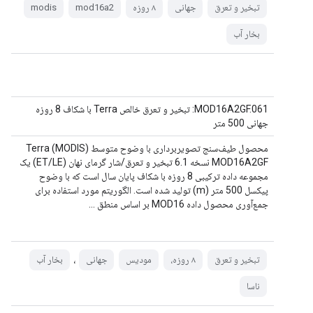
تبخیر و تعرق
جهانی
۸ روزه
mod16a2
modis
بخار آب
MOD16A2GF.061: تبخیر و تعرق خالص Terra با شکاف 8 روزه
جهانی 500 متر
محصول طیف‌سنج تصویربرداری با وضوح متوسط ​​Terra (MODIS)
MOD16A2GF نسخه 6.1 تبخیر و تعرق/شار گرمای نهان (ET/LE) یک
مجموعه داده ترکیبی 8 روزه با شکاف پایان سال است که با وضوح
پیکسل 500 متر (m) تولید شده است. الگوریتم مورد استفاده برای
جمع‌آوری محصول داده MOD16 بر اساس منطق ...
،
تبخیر و تعرق
۸ روزه،
مودیس
جهانی
بخار آب
ناسا