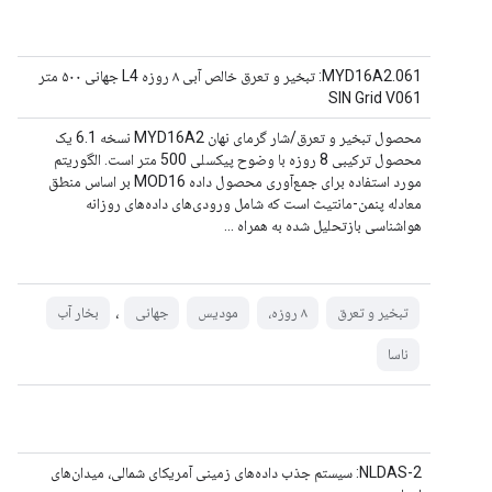
MYD16A2.061: تبخیر و تعرق خالص آبی ۸ روزه L4 جهانی ۵۰۰ متر
SIN Grid V061
محصول تبخیر و تعرق/شار گرمای نهان MYD16A2 نسخه 6.1 یک
محصول ترکیبی 8 روزه با وضوح پیکسلی 500 متر است. الگوریتم
مورد استفاده برای جمع‌آوری محصول داده MOD16 بر اساس منطق
معادله پنمن-مانتیث است که شامل ورودی‌های داده‌های روزانه
هواشناسی بازتحلیل شده به همراه ...
،
تبخیر و تعرق
۸ روزه،
مودیس
جهانی
بخار آب
ناسا
NLDAS-2: سیستم جذب داده‌های زمینی آمریکای شمالی، میدان‌های