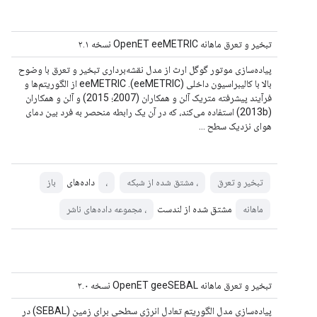
تبخیر و تعرق ماهانه OpenET eeMETRIC نسخه ۲.۱
پیاده‌سازی موتور گوگل ارث از مدل نقشه‌برداری تبخیر و تعرق با وضوح
بالا با کالیبراسیون داخلی (eeMETRIC). eeMETRIC از الگوریتم‌ها و
فرآیند پیشرفته متریک آلن و همکاران (2007؛ 2015) و آلن و همکاران
(2013b) استفاده می‌کند، که در آن یک رابطه منحصر به فرد بین دمای
هوای نزدیک سطح ...
داده‌های
تبخیر و تعرق
، مشتق شده از شبکه
،
باز
مشتق شده از لندست
ماهانه
، مجموعه داده‌های ناشر
تبخیر و تعرق ماهانه OpenET geeSEBAL نسخه ۲.۰
پیاده‌سازی مدل الگوریتم تعادل انرژی سطحی برای زمین (SEBAL) در