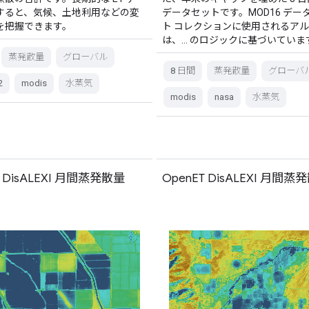
すると、気候、土地利用などの変
データセットです。MOD16 デー
を把握できます。
ト コレクションに使用されるア
は、… のロジックに基づいていま
蒸発散量
グローバル
8 日間
蒸発散量
グローバ
2
modis
水蒸気
modis
nasa
水蒸気
T DisALEXI 月間蒸発散量
OpenET DisALEXI 月間蒸発