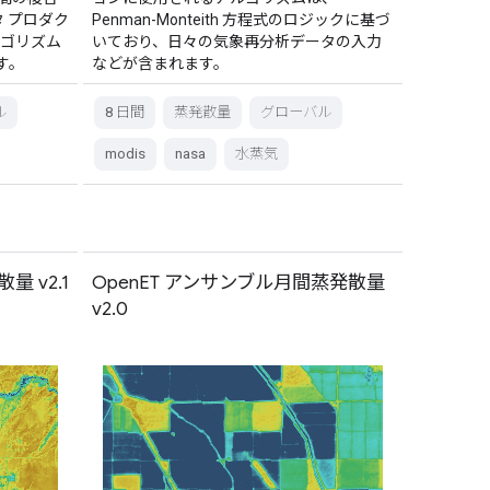
タ プロダク
Penman-Monteith 方程式のロジックに基づ
ルゴリズム
いており、日々の気象再分析データの入力
す。
などが含まれます。
ル
8 日間
蒸発散量
グローバル
modis
nasa
水蒸気
散量 v2.1
OpenET アンサンブル月間蒸発散量
v2.0