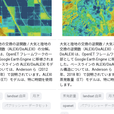
地の交換の逆関数 / 大気と陸地の
大気と陸地の交換の逆関数 / 大
（ALEXI/DisALEXI）の分解。
交換の逆関数（ALEXI/DisALEX
XI は、OpenET フレームワークの一
DisALEXI は、OpenET フレー
ogle Earth Engine に移植されま
部として Google Earth Engine
ラインの ALEXI/DisALEXI モデ
した。ベースラインの ALEXI/DisA
ては、Anderson ら（2012
ル構造については、Anderson ら（
8 年）で説明されています。ALEXI
年、2018 年）で説明されています。
（ET）モデルは、特に時間を使用
蒸発散量（ET）モデルは、特に
します。
量
landsat 由来
月次
蒸発散量
landsat 由来
月
パブリッシャー データセット
openet
パブリッシャー デー