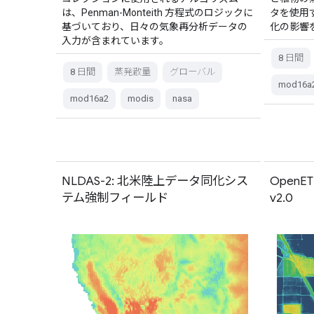
は、Penman-Monteith 方程式のロジックに
タを使用
基づいており、日々の気象再分析データの
化の影響
入力が含まれています。
8 日間
8 日間
蒸発散量
グローバル
mod16a
mod16a2
modis
nasa
NLDAS-2: 北米陸上データ同化シス
OpenE
テム強制フィールド
v2.0