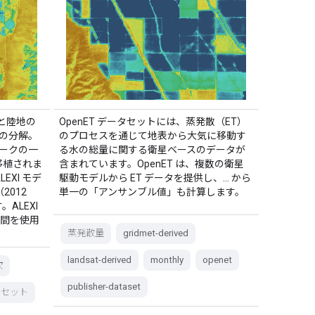
気と陸地の
OpenET データセットには、蒸発散（ET）
I）の分解。
のプロセスを通じて地表から大気に移動す
ムワークの一
る水の総量に関する衛星ベースのデータが
 に移植されま
含まれています。OpenET は、複数の衛星
LEXI モデ
駆動モデルから ET データを提供し、… から
2012
単一の「アンサンブル値」も計算します。
ALEXI
時間を使用
蒸発散量
gridmet-derived
landsat-derived
monthly
openet
次
publisher-dataset
タセット