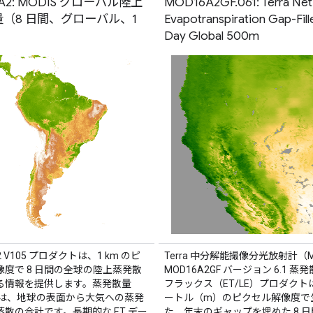
A2: MODIS グローバル陸上
MOD16A2GF.061: Terra Net
（8 日間、グローバル、1
Evapotranspiration Gap-Fill
Day Global 500m
2 V105 プロダクトは、1 km のピ
Terra 中分解能撮像分光放射計（M
像度で 8 日間の全球の陸上蒸発散
MOD16A2GF バージョン 6.1 蒸
る情報を提供します。蒸発散量
フラックス（ET/LE）プロダクトは
とは、地球の表面から大気への蒸発
ートル（m）のピクセル解像度で
散の合計です。長期的な ET デー
た、年末のギャップを埋めた 8 