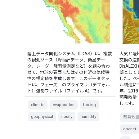
陸上データ同化システム（LDAS）は、複数
大気と陸
の観測ソース（降雨計データ、衛星デー
交換の逆関数
タ、レーダー降雨量測定など）を組み合わ
DisALE
せて、地球の表面またはその付近の気候特
部として Go
性の推定値を生成します。このデータセッ
した。ベース
トは、フェーズ … のプライマリ（デフォル
ル構造につい
ト）強制ファイル（ファイル A）です。
年、201
蒸発散量
します。
climate
evaporation
forcing
geophysical
hourly
humidity
蒸発散
openet