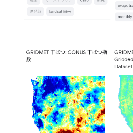
農業
オーストラリア
csiro
蒸発
evapotra
蒸発散
landsat 由来
monthly
GRIDMET 干ばつ: CONUS 干ばつ指
GRIDMET
数
Gridded
Dataset