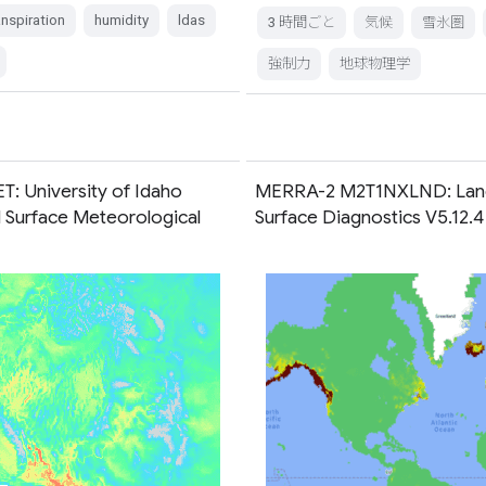
nspiration
humidity
ldas
3 時間ごと
気候
雪氷圏
強制力
地球物理学
: University of Idaho
MERRA-2 M2T1NXLND: Lan
 Surface Meteorological
Surface Diagnostics V5.12.4