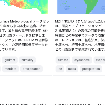
Surface Meteorological データセッ
M2T1NXLND（または tavg1_2d_l
79 年から米国本土の温度、降水
は、研究とアプリケーション バ
湿度、放射線の高空間解像度（約
2（MERRA-2）の現代の回顧分析
）の日次地表フィールドを提供しま
時間ごとの時間平均データの収集
ータセットは、PRISM の高解像
のコレクションは、基底流束、流
ータと … の高時間解像度データを
土壌水分、根圏土壌水分、地表層
しています。
どの地表診断で構成されています
gridmet
humidity
climate
cryosphere
evapor
metdata
precipitation
ice
merra
precipitation