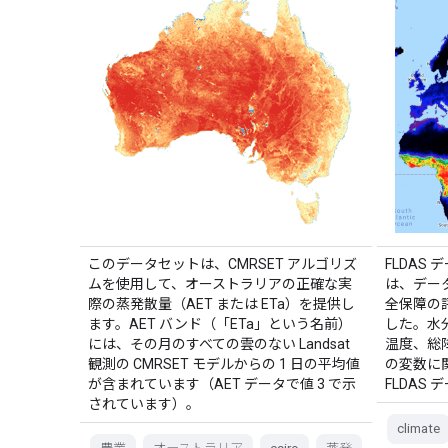
このデータセットは、CMRSET アルゴリズ
FLDAS デ
ムを使用して、オーストラリアの正確な実
は、デー
際の蒸発散量（AET または ETa）を提供し
全保障の
ます。AET バンド（「ETa」という名前）
した。水
には、その月のすべての雲のない Landsat
温度、総
観測の CMRSET モデルからの 1 日の平均値
の変数に
が含まれています（AET データで値 3 で示
FLDAS
されています）。
climate