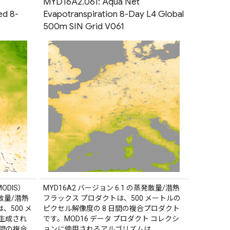
MYD16A2.061: Aqua Net
ed 8-
Evapotranspiration 8-Day L4 Global
500m SIN Grid V061
ODIS）
MYD16A2 バージョン 6.1 の蒸発散量/潜熱
発散量/潜熱
フラックス プロダクトは、500 メートルの
、500 メ
ピクセル解像度の 8 日間の複合プロダクト
生成され
です。MOD16 データ プロダクト コレクシ
日間の複合
ョンに使用されるアルゴリズムは、