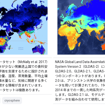
ータセット（McNally et al. 2017）
NASA Global Land Data Assimilat
タが少ない発展途上国での食料安
System Version 2（GLDAS-2）
評価を支援するために設計されま
GLDAS-2.0、GLDAS-2.1、GLDAS-2
分量、湿度、蒸発散量、平均土壌
つのコンポーネントがあります。GL
降水量など、気候に関連する多く
2.0 は、プリンストン大学の気象
関する情報が含まれています。
ータを用いて計算されており、194
 データセットは複数あります。
2014 年までの一貫した時系列デ
します。GLDAS-2.1 は、モデル
測データを組み合わせて使用しま
cryosphere