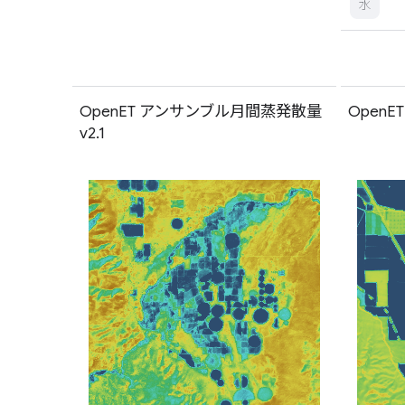
水
OpenET アンサンブル月間蒸発散量
OpenE
v2.1