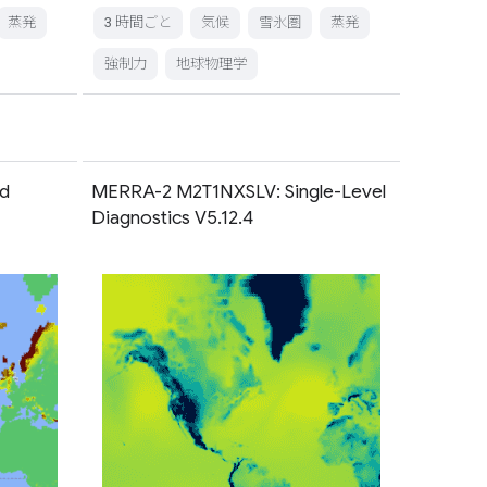
蒸発
3 時間ごと
気候
雪氷圏
蒸発
強制力
地球物理学
d
MERRA-2 M2T1NXSLV: Single-Level
Diagnostics V5.12.4