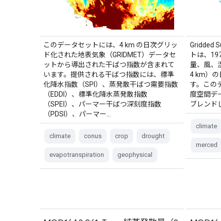
このデータセットには、4 km の日次グリッ
Gridded 
ド化された地表気象（GRIDMET）データセ
トは、19
ットから導出された干ばつ指数が含まれて
量、風、
います。提供される干ばつ指数には、標準
4 km
化降水指数（SPI）、蒸発散干ばつ需要指数
す。このデ
（EDDI）、標準化降水蒸発散指数
度空間デ
（SPEI）、パーマー干ばつ深刻度指数
ブレンド
（PDSI）、パーマー…
climate
climate
conus
crop
drought
merced
evapotranspiration
geophysical