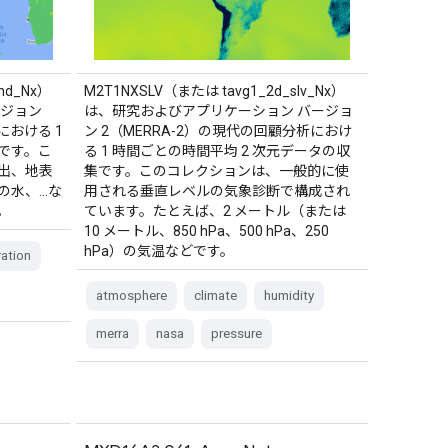
nd_Nx）
M2T1NXSLV（または tavg1_2d_slv_Nx）
ージョン
は、研究およびアプリケーション バージョ
における 1
ン 2（MERRA-2）の現代の回顧分析におけ
です。こ
る 1 時間ごとの時間平均 2 次元データの収
出、地表
集です。このコレクションは、一般的に使
の水、…な
用される垂直レベルの気象診断で構成され
。
ています。たとえば、2 メートル（または
10 メートル、850 hPa、500 hPa、250
hPa）の気温などです。
ation
atmosphere
climate
humidity
merra
nasa
pressure