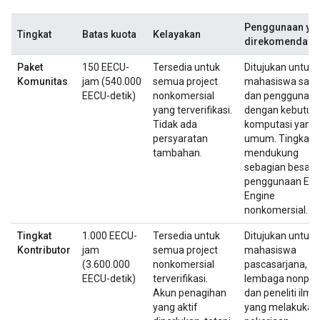
Penggunaan ya
Tingkat
Batas kuota
Kelayakan
direkomendasi
Paket
150 EECU-
Tersedia untuk
Ditujukan untuk
Komunitas
jam (540.000
semua project
mahasiswa sarj
EECU-detik)
nonkomersial
dan pengguna la
yang terverifikasi.
dengan kebutuh
Tidak ada
komputasi yang
persyaratan
umum. Tingkat i
tambahan.
mendukung
sebagian besar
penggunaan Ear
Engine
nonkomersial.
Tingkat
1.000 EECU-
Tersedia untuk
Ditujukan untuk
Kontributor
jam
semua project
mahasiswa
(3.600.000
nonkomersial
pascasarjana,
EECU-detik)
terverifikasi.
lembaga nonprof
Akun penagihan
dan peneliti ilmi
yang aktif
yang melakukan