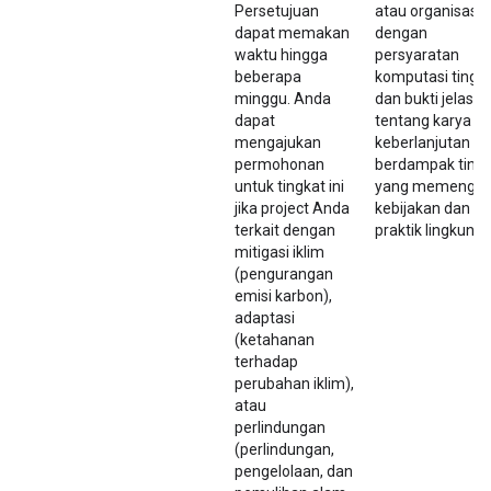
Persetujuan
atau organisasi l
dapat memakan
dengan
waktu hingga
persyaratan
beberapa
komputasi tinggi
minggu. Anda
dan bukti jelas
dapat
tentang karya
mengajukan
keberlanjutan
permohonan
berdampak tingg
untuk tingkat ini
yang memengar
jika project Anda
kebijakan dan
terkait dengan
praktik lingkunga
mitigasi iklim
(pengurangan
emisi karbon),
adaptasi
(ketahanan
terhadap
perubahan iklim),
atau
perlindungan
(perlindungan,
pengelolaan, dan