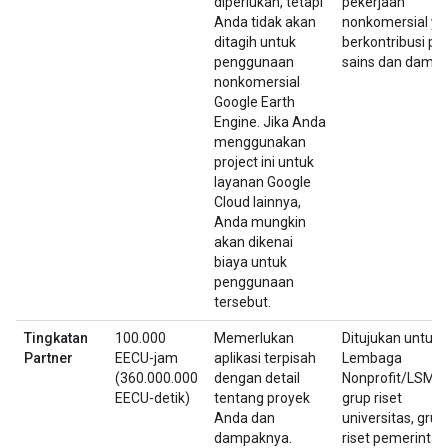
diperlukan, tetapi
pekerjaan
Anda tidak akan
nonkomersial ya
ditagih untuk
berkontribusi pa
penggunaan
sains dan dampa
nonkomersial
Google Earth
Engine. Jika Anda
menggunakan
project ini untuk
layanan Google
Cloud lainnya,
Anda mungkin
akan dikenai
biaya untuk
penggunaan
tersebut.
Tingkatan
100.000
Memerlukan
Ditujukan untuk
Partner
EECU-jam
aplikasi terpisah
Lembaga
(360.000.000
dengan detail
Nonprofit/LSM,
EECU-detik)
tentang proyek
grup riset
Anda dan
universitas, grup
dampaknya.
riset pemerintah