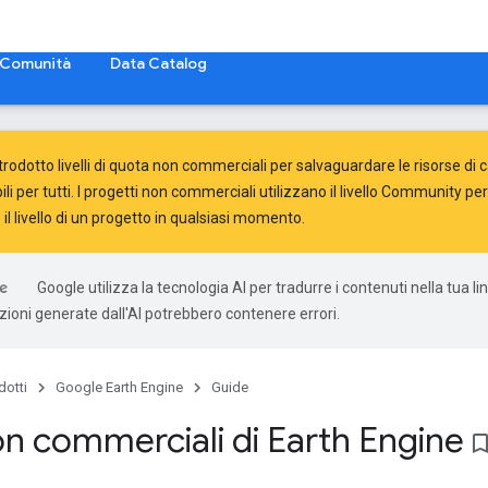
Comunità
Data Catalog
ntrodotto
livelli di quota non commerciali
per salvaguardare le risorse di c
ili per tutti. I progetti non commerciali utilizzano il livello Community 
il livello di un progetto in qualsiasi momento.
Google utilizza la tecnologia AI per tradurre i contenuti nella tua l
uzioni generate dall'AI potrebbero contenere errori.
dotti
Google Earth Engine
Guide
non commerciali di Earth Engine
bookmark_bo