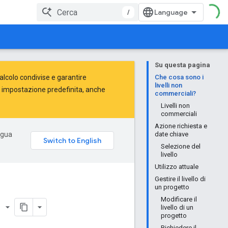
/
Su questa pagina
alcolo condivise e garantire
Che cosa sono i
livelli non
per impostazione predefinita, anche
commerciali?
Livelli non
commerciali
Azione richiesta e
ingua
date chiave
Selezione del
livello
Utilizzo attuale
Gestire il livello di
un progetto
Modificare il
rder
livello di un
progetto
Richiedere il