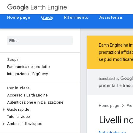
Earth Engine
Home page
Guide
Riferimento
Assistenza
Earth Engine ha i
prestazioni affidab
se puoi modificare 
Scopri
Panoramica del prodotto
Integrazioni di Big
Query
preferita. Le trad
Per iniziare
Accesso a Earth Engine
Autenticazione e inizializzazione
Home page
Pro
Guide rapide
Livelli 
Tutorial video
Ambienti di sviluppo
Note di rilascio