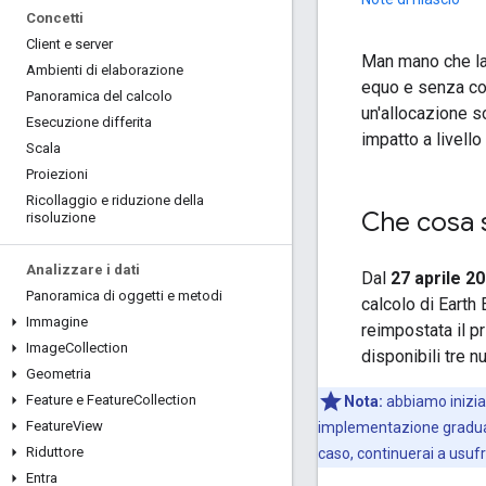
Concetti
Client e server
Man mano che la 
Ambienti di elaborazione
equo e senza cos
Panoramica del calcolo
un'allocazione s
Esecuzione differita
impatto a livello
Scala
Proiezioni
Ricollaggio e riduzione della
Che cosa s
risoluzione
Analizzare i dati
Dal
27 aprile 2
Panoramica di oggetti e metodi
calcolo di Earth 
Immagine
reimpostata il p
Image
Collection
disponibili tre nu
Geometria
Feature e Feature
Collection
Nota:
abbiamo iniziato
Feature
View
implementazione graduale, 
Riduttore
caso, continuerai a usuf
Entra