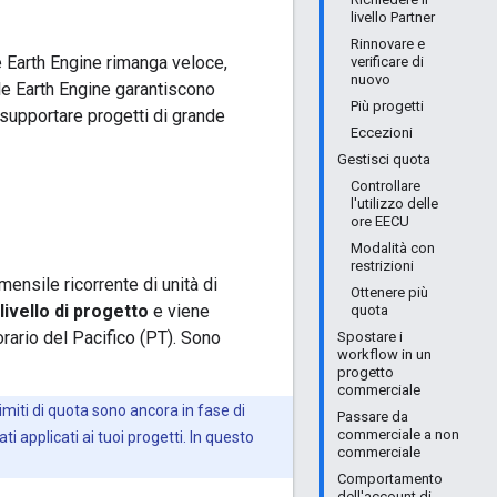
livello Partner
Rinnovare e
 Earth Engine rimanga veloce,
verificare di
nuovo
le Earth Engine garantiscono
Più progetti
 supportare progetti di grande
Eccezioni
Gestisci quota
Controllare
l'utilizzo delle
ore EECU
Modalità con
restrizioni
mensile ricorrente di unità di
Ottenere più
livello di progetto
e viene
quota
rario del Pacifico (PT). Sono
Spostare i
workflow in un
progetto
commerciale
limiti di quota sono ancora in fase di
Passare da
commerciale a non
ti applicati ai tuoi progetti. In questo
commerciale
Comportamento
dell'account di