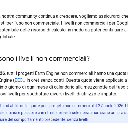
nostra community continua a crescere, vogliamo assicurarci che
ti per l'uso non commerciale. I livelli non commerciali per Goog
ostenibile delle risorse di calcolo, in modo da poter continuare a
 globale.
ono i livelli non commerciali?
026
, tutti i progetti Earth Engine non commerciali hanno una quota 
Engine (
EECU
in ore) senza costi. Questa quota viene applicata a
rimo giorno di ogni mese di calendario alla mezzanotte del fuso o
ovi livelli per soddisfare diversi livelli di utilizzo e impatto.
 ad abilitare le quote per i progetti non commerciali il 27 aprile 2026. I 
quindi è possibile che i limiti dei livelli selezionati non siano ancora sta
ruire del comportamento precedente, senza livelli.