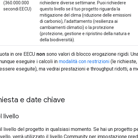
(360.000.000
richiedere diverse settimane. Puoi richiedere
secondi EECU)
questo livello se il tuo progetto riguarda la
mitigazione del clima (riduzione delle emissioni
di carbonio), l'adattamento (resilienza ai
cambiamenti climatici) o la protezione
(protezione, gestione e ripristino della natura e
della biodiversità).
 quota in ore EECU
non
sono valori di blocco erogazione rigidi. Una v
unque eseguire i calcoli in
modalità con restrizioni
(le richieste,
essere eseguite), ma vedrai prestazioni e throughput ridotti, a 
hiesta e date chiave
 livello
l livello del progetto in qualsiasi momento. Se hai un progetto pe
vello, verrà utilizzato il livello Community per impostazione prede