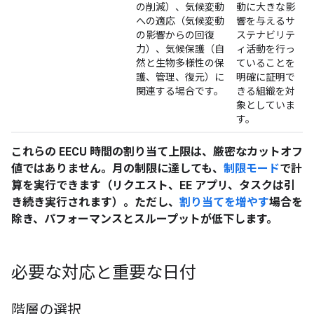
の削減）、気候変動
動に大きな影
への適応（気候変動
響を与えるサ
の影響からの回復
ステナビリテ
力）、気候保護（自
ィ活動を行っ
然と生物多様性の保
ていることを
護、管理、復元）に
明確に証明で
関連する場合です。
きる組織を対
象としていま
す。
これらの EECU 時間の割り当て上限は、厳密なカットオフ
値ではありません。月の制限に達しても、
制限モード
で計
算を実行できます（リクエスト、EE アプリ、タスクは引
き続き実行されます）。ただし、
割り当てを増やす
場合を
除き、パフォーマンスとスループットが低下します。
必要な対応と重要な日付
階層の選択