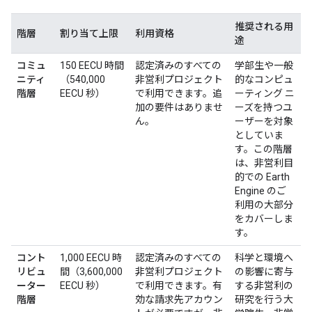
推奨される用
階層
割り当て上限
利用資格
途
コミュ
150 EECU 時間
認定済みのすべての
学部生や一般
ニティ
（540,000
非営利プロジェクト
的なコンピュ
階層
EECU 秒）
で利用できます。追
ーティング ニ
加の要件はありませ
ーズを持つユ
ん。
ーザーを対象
としていま
す。この階層
は、非営利目
的での Earth
Engine のご
利用の大部分
をカバーしま
す。
コント
1,000 EECU 時
認定済みのすべての
科学と環境へ
リビュ
間（3,600,000
非営利プロジェクト
の影響に寄与
ーター
EECU 秒）
で利用できます。有
する非営利の
階層
効な請求先アカウン
研究を行う大