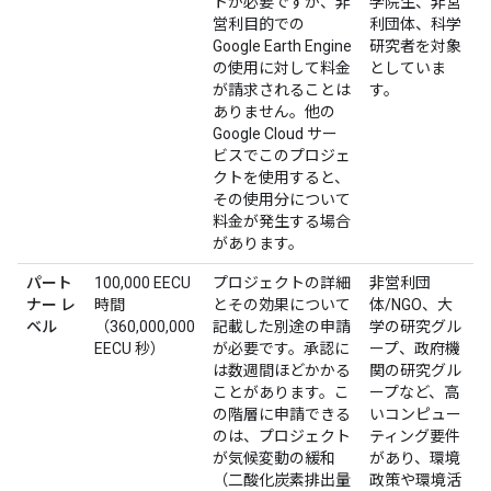
トが必要ですが、非
学院生、非営
営利目的での
利団体、科学
Google Earth Engine
研究者を対象
の使用に対して料金
としていま
が請求されることは
す。
ありません。他の
Google Cloud サー
ビスでこのプロジェ
クトを使用すると、
その使用分について
料金が発生する場合
があります。
パート
100,000 EECU
プロジェクトの詳細
非営利団
ナー レ
時間
とその効果について
体/NGO、大
ベル
（360,000,000
記載した別途の申請
学の研究グル
EECU 秒）
が必要です。承認に
ープ、政府機
は数週間ほどかかる
関の研究グル
ことがあります。こ
ープなど、高
の階層に申請できる
いコンピュー
のは、プロジェクト
ティング要件
が気候変動の緩和
があり、環境
（二酸化炭素排出量
政策や環境活