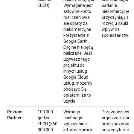
EECU)
Wymagane jest
badania
aktywne konto
niekomercyjne, k
rozliczeniowe,
przyczyniają się 
ale opłaty za
rozwoju nauki i 
niekomercyjne
wpływ na
korzystanie z
społeczeństwo.
Google Earth
Engine nie będą
naliczane. Jeśli
używasz tego
projektu do
innych usług
Google Cloud
usług, możemy
obciążyć Cię
opłatami za to
użycie.
Poziom
100 000
Wymaga
Przeznaczony dl
Partner
godzin
osobnego
organizacji non-
EECU (360
zgłoszenia z
profit/pozarząd
000 000
informacjami o
uniwersyteckich 