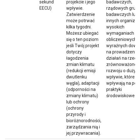
sekund
projekcie i jego
badawczych,
EECU)
wpływie.
rządowych grup
Zatwierdzenie
badawczych lub
może potrwać
innych organizacj
kilka tygodni.
wysokich
Możesz ubiegać
wymaganiach
się o ten poziom
obliczeniowych i
jeśli Twój projekt
wyraźnych dowo
dotyczy
na prowadzenie
łagodzenia
działań na rzecz
zmian klimatu
zrównoważoneg
(redukcji emisji
rozwoju o dużym
dwutlenku
wpływie, które
węgla), adaptacji
wpływają na polit
(odporności na
praktyki
zmiany klimatu)
środowiskowe.
lub ochrony
(ochrony
przyrody i
bioróżnorodności,
zarządzania nią i
jej przywracania).