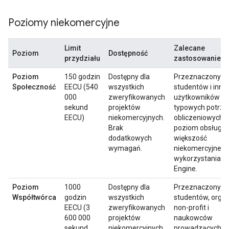
Poziomy niekomercyjne
Limit
Zalecane
Poziom
Dostępność
przydziału
zastosowanie
Poziom
150 godzin
Dostępny dla
Przeznaczony dl
Społeczność
EECU (540
wszystkich
studentów i inny
000
zweryfikowanych
użytkowników o
sekund
projektów
typowych potrz
EECU)
niekomercyjnych.
obliczeniowych. 
Brak
poziom obsługuj
dodatkowych
większość
wymagań.
niekomercyjneg
wykorzystania E
Engine.
Poziom
1000
Dostępny dla
Przeznaczony dl
Współtwórca
godzin
wszystkich
studentów, organ
EECU (3
zweryfikowanych
non-profit i
600 000
projektów
naukowców
sekund
niekomercyjnych.
prowadzących