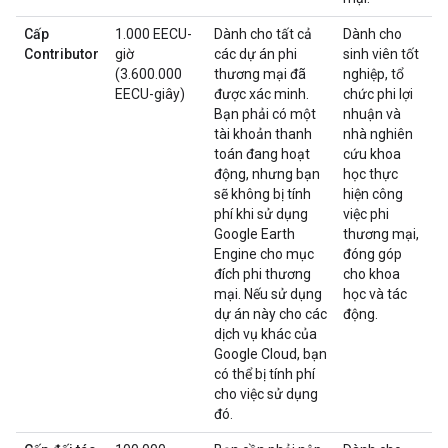
Cấp
1.000 EECU-
Dành cho tất cả
Dành cho
Contributor
giờ
các dự án phi
sinh viên tốt
(3.600.000
thương mại đã
nghiệp, tổ
EECU-giây)
được xác minh.
chức phi lợi
Bạn phải có một
nhuận và
tài khoản thanh
nhà nghiên
toán đang hoạt
cứu khoa
động, nhưng bạn
học thực
sẽ không bị tính
hiện công
phí khi sử dụng
việc phi
Google Earth
thương mại,
Engine cho mục
đóng góp
đích phi thương
cho khoa
mại. Nếu sử dụng
học và tác
dự án này cho các
động.
dịch vụ khác của
Google Cloud, bạn
có thể bị tính phí
cho việc sử dụng
đó.