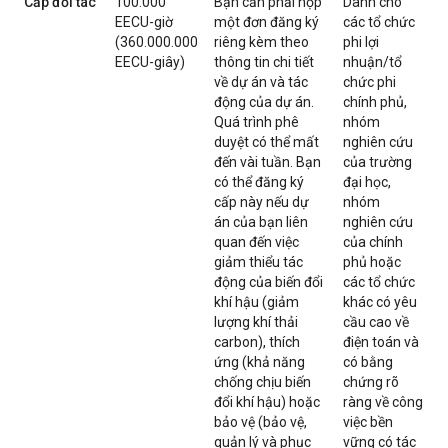
Cấp đối tác
100.000
Bạn cần phải nộp
Dành cho
EECU-giờ
một đơn đăng ký
các tổ chức
(360.000.000
riêng kèm theo
phi lợi
EECU-giây)
thông tin chi tiết
nhuận/tổ
về dự án và tác
chức phi
động của dự án.
chính phủ,
Quá trình phê
nhóm
duyệt có thể mất
nghiên cứu
đến vài tuần. Bạn
của trường
có thể đăng ký
đại học,
cấp này nếu dự
nhóm
án của bạn liên
nghiên cứu
quan đến việc
của chính
giảm thiểu tác
phủ hoặc
động của biến đổi
các tổ chức
khí hậu (giảm
khác có yêu
lượng khí thải
cầu cao về
carbon), thích
điện toán và
ứng (khả năng
có bằng
chống chịu biến
chứng rõ
đổi khí hậu) hoặc
ràng về công
bảo vệ (bảo vệ,
việc bền
quản lý và phục
vững có tác