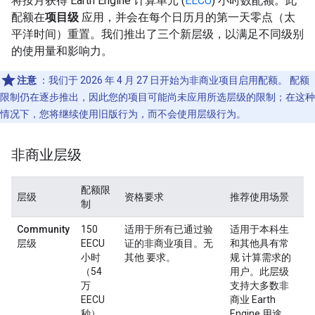
将按月获得 Earth Engine 计算单元 (
EECU
) 小时数配额。此
配额在
项目级
应用，并会在每个日历月的第一天零点（太
平洋时间）重置。我们推出了三个新层级，以满足不同级别
的使用量和影响力。
注意
：我们于 2026 年 4 月 27 日开始为非商业项目启用配额。 配额
限制仍在逐步推出，因此您的项目可能尚未应用所选层级的限制；在这种
情况下，您将继续使用旧版行为，而不会使用层级行为。
非商业层级
配额限
层级
资格要求
推荐使用场景
制
Community
150
适用于所有已通过验
适用于本科生
层级
EECU
证的非商业项目。无
和其他具有常
小时
其他 要求。
规 计算需求的
（54
用户。此层级
万
支持大多数非
EECU
商业 Earth
秒）
Engine 用途。