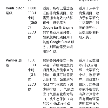
Contributor
1,000
适用于所有已通过验
适用于从事非
层级
EECU
证的非商业项目。您
商业项目、致
小时
需要拥有有效的结算
力于科学研究
（360
账号，但无需为
并渴望产生影
万
Google Earth Engine
响的研究生、
EECU
的非商业用途付费。
公益组织和科
秒）
如果您将此项目用于
研人员 。
其他 Google Cloud 服
务，则可能需要为该
用途付费。
Partner 层
10 万
您需要另外提交一份
适用于公益组
级
EECU
申请，详细阐述您的
织/非政府组
小时
项目及其所能带来的
织、大学研究
（3.6
影响。审批可能需要
小组、政府 研
亿
几周时间。如果您的
究小组或其他
EECU
项目与气候减缓（减
组织，这些组
秒）
少碳排放）、 气候适
织或小组需具
应（气候变化应对能
有高计算需求
力）或生态保护（自
且有明确证据
然和 生物多样性保
表明其开展的