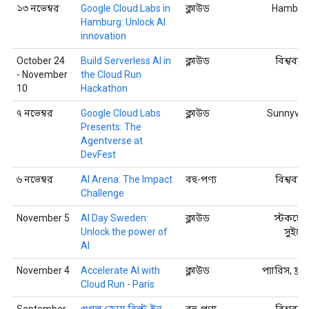
১৩ নভেম্বর
Google Cloud Labs in
ক্লাউড
Hambur
Hamburg: Unlock AI
innovation
October 24
Build Serverless AI in
ক্লাউড
বিশ্বব্যা
- November
the Cloud Run
10
Hackathon
৭ নভেম্বর
Google Cloud Labs
ক্লাউড
Sunnyval
Presents: The
Agentverse at
DevFest
৬ নভেম্বর
AI Arena: The Impact
বহু-পণ্য
বিশ্বব্যা
Challenge
November 5
AI Day Sweden:
ক্লাউড
স্টকহোম
Unlock the power of
সুইডে
AI
November 4
Accelerate AI with
ক্লাউড
প্যারিস, ফ্রান
Cloud Run - Paris
September
গুগল ক্রোম বিল্ট-ইন
বহু-পণ্য
বিশ্বব্যা