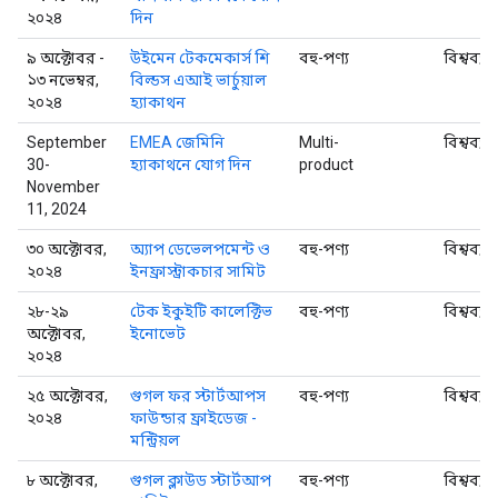
২০২৪
দিন
৯ অক্টোবর -
উইমেন টেকমেকার্স শি
বহু-পণ্য
বিশ্বব্যা
১৩ নভেম্বর,
বিল্ডস এআই ভার্চুয়াল
২০২৪
হ্যাকাথন
September
EMEA জেমিনি
Multi-
বিশ্বব্যা
30-
হ্যাকাথনে যোগ দিন
product
November
11, 2024
৩০ অক্টোবর,
অ্যাপ ডেভেলপমেন্ট ও
বহু-পণ্য
বিশ্বব্যা
২০২৪
ইনফ্রাস্ট্রাকচার সামিট
২৮-২৯
টেক ইকুইটি কালেক্টিভ
বহু-পণ্য
বিশ্বব্যা
অক্টোবর,
ইনোভেট
২০২৪
২৫ অক্টোবর,
গুগল ফর স্টার্টআপস
বহু-পণ্য
বিশ্বব্যা
২০২৪
ফাউন্ডার ফ্রাইডেজ -
মন্ট্রিয়ল
৮ অক্টোবর,
গুগল ক্লাউড স্টার্টআপ
বহু-পণ্য
বিশ্বব্যা