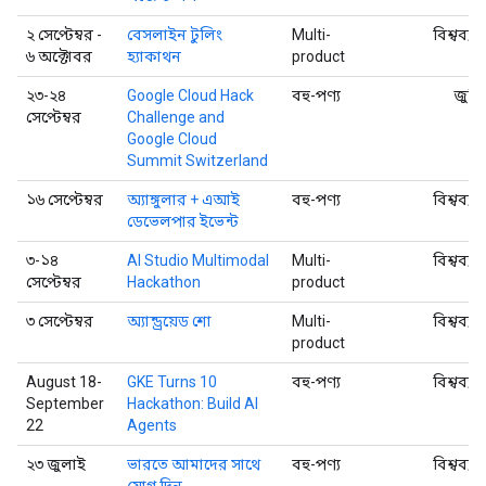
২ সেপ্টেম্বর -
বেসলাইন টুলিং
Multi-
বিশ্বব্যা
৬ অক্টোবর
হ্যাকাথন
product
২৩-২৪
Google Cloud Hack
বহু-পণ্য
জুরি
সেপ্টেম্বর
Challenge and
Google Cloud
Summit Switzerland
১৬ সেপ্টেম্বর
অ্যাঙ্গুলার + এআই
বহু-পণ্য
বিশ্বব্যা
ডেভেলপার ইভেন্ট
৩-১৪
AI Studio Multimodal
Multi-
বিশ্বব্যা
সেপ্টেম্বর
Hackathon
product
৩ সেপ্টেম্বর
অ্যান্ড্রয়েড শো
Multi-
বিশ্বব্যা
product
August 18-
GKE Turns 10
বহু-পণ্য
বিশ্বব্যা
September
Hackathon: Build AI
22
Agents
২৩ জুলাই
ভারতে আমাদের সাথে
বহু-পণ্য
বিশ্বব্যা
যোগ দিন