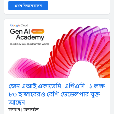
এখন নিবন্ধন করুন
জেন এআই একাডেমি, এপিএসি | ১ লক্ষ
৮০ হাজারেরও বেশি ডেভেলপার যুক্ত
আছেন
চলমান | অনলাইন