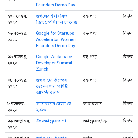
Founders Demo Day
২০ নভেম্বর,
গুগলের ইমারসিভ
বহু-পণ্য
বিশ্বব্যা
২০২৩
জিওস্পেশিয়াল চ্যালেঞ্জ
১৬ নভেম্বর,
Google for Startups
বহু-পণ্য
বিশ্বব্যা
২০২৩
Accelerator: Women
Founders Demo Day
১৬ নভেম্বর,
Google Workspace
বহু-পণ্য
বিশ্বব্যা
২০২৩
Developer Summit:
Zurich
১৪ নভেম্বর,
গুগল ওয়ার্কস্পেস
বহু-পণ্য
বিশ্বব্যা
২০২৩
ডেভেলপার সামিট:
আমস্টারডাম
৮ নভেম্বর,
ফায়ারবেস ডেমো ডে
ফায়ারবেস
বিশ্বব্যা
২০২৩
২০২৩
১৯ অক্টোবর,
#দ্যঅ্যান্ড্রয়েডশো
অ্যান্ড্রয়েড/প্লে
বিশ্বব্যা
২০২৩
১৯ অক্টোবর,
গুগল ওয়ার্কস্পেস
গুগল
বেঙ্গালুর