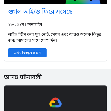
গুগল আই/ও ফিরে এসেছে
১৯-২০ মে | অনলাইন
লাইভ স্ট্রিম করা মূল নোট, সেশন এবং আরও অনেক কিছুর
জন্য আমাদের সাথে যোগ দিন।
এখন নিবন্ধন করুন
আসন্ন ঘটনাবলী