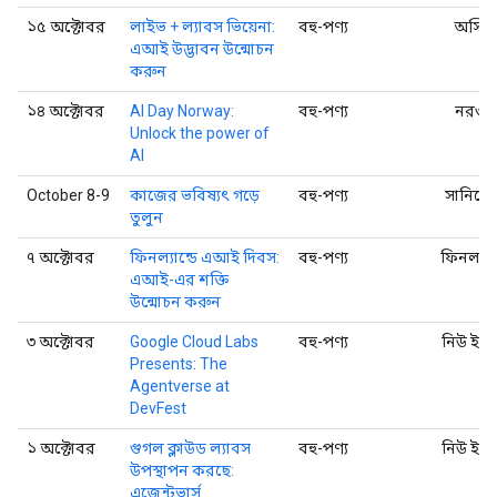
১৫ অক্টোবর
লাইভ + ল্যাবস ভিয়েনা:
বহু-পণ্য
অস্ট্রিয
এআই উদ্ভাবন উন্মোচন
করুন
১৪ অক্টোবর
AI Day Norway:
বহু-পণ্য
নরওয়
Unlock the power of
AI
October 8-9
কাজের ভবিষ্যৎ গড়ে
বহু-পণ্য
সানিভে
তুলুন
৭ অক্টোবর
ফিনল্যান্ডে এআই দিবস:
বহু-পণ্য
ফিনল্যান্
এআই-এর শক্তি
উন্মোচন করুন
৩ অক্টোবর
Google Cloud Labs
বহু-পণ্য
নিউ ইয়র্
Presents: The
Agentverse at
DevFest
১ অক্টোবর
গুগল ক্লাউড ল্যাবস
বহু-পণ্য
নিউ ইয়র্
উপস্থাপন করছে:
এজেন্টভার্স