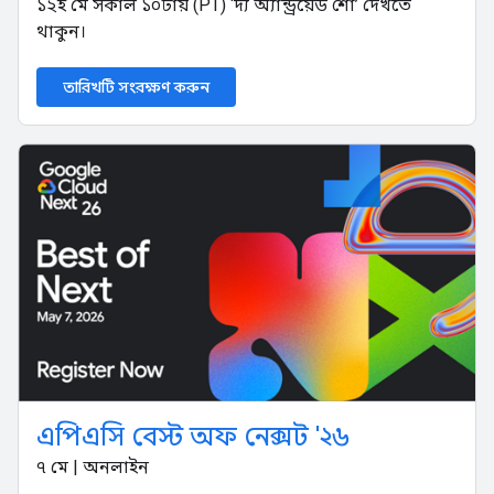
১২ই মে সকাল ১০টায় (PT) ‘দ্য অ্যান্ড্রয়েড শো’ দেখতে
থাকুন।
তারিখটি সংরক্ষণ করুন
এপিএসি বেস্ট অফ নেক্সট '২৬
৭ মে | অনলাইন