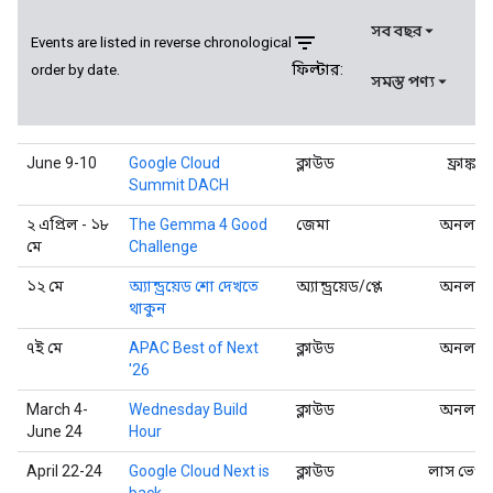
সব বছর
filter_list
Events are listed in reverse chronological
ফিল্টার:
order by date.
সমস্ত পণ্য
June 9-10
Google Cloud
ক্লাউড
ফ্রাঙ্কফুর
Summit DACH
২ এপ্রিল - ১৮
The Gemma 4 Good
জেমা
অনলাই
মে
Challenge
১২ মে
অ্যান্ড্রয়েড শো দেখতে
অ্যান্ড্রয়েড/প্লে
অনলাই
থাকুন
৭ই মে
APAC Best of Next
ক্লাউড
অনলাই
'26
March 4-
Wednesday Build
ক্লাউড
অনলাই
June 24
Hour
April 22-24
Google Cloud Next is
ক্লাউড
লাস ভেগা
back