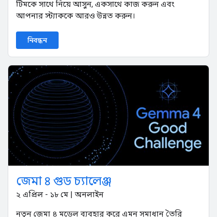
টিমকে সাথে নিয়ে আসুন, একসাথে কাজ করুন এবং
আপনার স্ট্যাককে আরও উন্নত করুন।
নিবন্ধন
জেমা ৪ গুড চ্যালেঞ্জ
২ এপ্রিল - ১৮ মে | অনলাইন
নতুন জেমা ৪ মডেল ব্যবহার করে এমন সমাধান তৈরি