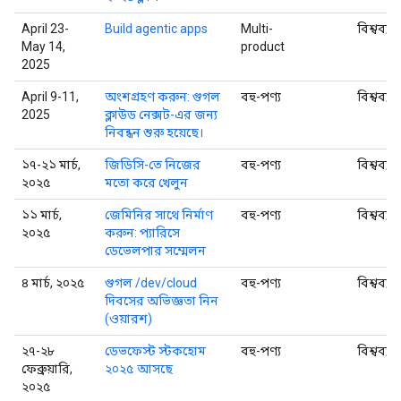
April 23-
Build agentic apps
Multi-
বিশ্বব্যা
May 14,
product
2025
April 9-11,
অংশগ্রহণ করুন: গুগল
বহু-পণ্য
বিশ্বব্যা
2025
ক্লাউড নেক্সট-এর জন্য
নিবন্ধন শুরু হয়েছে।
১৭-২১ মার্চ,
জিডিসি-তে নিজের
বহু-পণ্য
বিশ্বব্যা
২০২৫
মতো করে খেলুন
১১ মার্চ,
জেমিনির সাথে নির্মাণ
বহু-পণ্য
বিশ্বব্যা
২০২৫
করুন: প্যারিসে
ডেভেলপার সম্মেলন
৪ মার্চ, ২০২৫
গুগল /dev/cloud
বহু-পণ্য
বিশ্বব্যা
দিবসের অভিজ্ঞতা নিন
(ওয়ারশ)
২৭-২৮
ডেভফেস্ট স্টকহোম
বহু-পণ্য
বিশ্বব্যা
ফেব্রুয়ারি,
২০২৫ আসছে
২০২৫