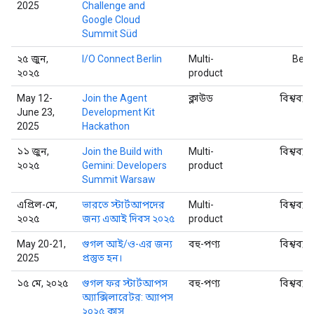
2025
Challenge and
Google Cloud
Summit Süd
২৫ জুন,
I/O Connect Berlin
Multi-
Berli
২০২৫
product
May 12-
Join the Agent
ক্লাউড
বিশ্বব্যা
June 23,
Development Kit
2025
Hackathon
১১ জুন,
Join the Build with
Multi-
বিশ্বব্যা
২০২৫
Gemini: Developers
product
Summit Warsaw
এপ্রিল-মে,
ভারতে স্টার্টআপদের
Multi-
বিশ্বব্যা
২০২৫
জন্য এআই দিবস ২০২৫
product
May 20-21,
গুগল আই/ও-এর জন্য
বহু-পণ্য
বিশ্বব্যা
2025
প্রস্তুত হন।
১৫ মে, ২০২৫
গুগল ফর স্টার্টআপস
বহু-পণ্য
বিশ্বব্যা
অ্যাক্সিলারেটর: অ্যাপস
২০২৫ ক্লাস