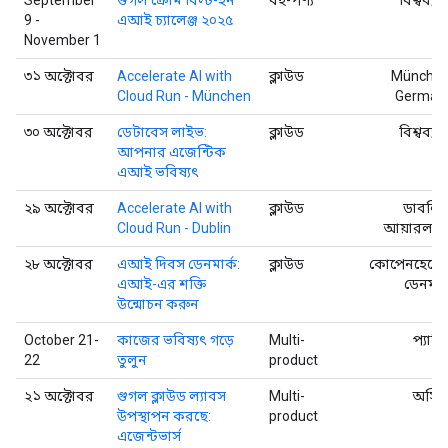
9 -
এআই চ্যালেঞ্জ ২০২৫
November 1
৩১ অক্টোবর
Accelerate AI with
ক্লাউড
München
Cloud Run - München
German
৩০ অক্টোবর
ডেটাবেস লাইভ:
ক্লাউড
বিশ্বব্যা
আপনার এজেন্টিক
এআই ভবিষ্যৎ
২৯ অক্টোবর
Accelerate AI with
ক্লাউড
ডাবলিন
Cloud Run - Dublin
আয়ারল্যান্
২৮ অক্টোবর
এআই দিবস ডেনমার্ক:
ক্লাউড
কোপেনহেগেন
এআই-এর শক্তি
ডেনমার্
উন্মোচন করুন
October 21-
কাজের ভবিষ্যৎ গড়ে
Multi-
প্যারি
22
তুলুন
product
২১ অক্টোবর
গুগল ক্লাউড ল্যাবস
Multi-
অস্টি
উপস্থাপন করছে:
product
এজেন্টভার্স