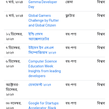
৭ মার্চ, ২০২৪
Gemma Developer
জেমা
বিশ্বব্যা
Day
৫ মার্চ, ২০২৪
Global Gamers
ফ্লাটার
বিশ্বব্যা
Challenge by Flutter
and Global Citizen
১২ ডিসেম্বর,
ইন্ডি গেমস
বহু-পণ্য
বিশ্বব্যা
২০২৩
অ্যাক্সেলারেটর
৭ ডিসেম্বর,
উইমেন ইন এমএল
বহু-পণ্য
বিশ্বব্যা
২০২৩
সিম্পোজিয়াম ২০২৩
৬ ডিসেম্বর,
Computer Science
বহু-পণ্য
বিশ্বব্যা
২০২৩
Education Week:
Insights from leading
developers
অক্টোবর-
ডেভফেস্ট ২০২৩
বহু-পণ্য
বিশ্বব্যা
ডিসেম্বর,
২০২৩
৩০ নভেম্বর,
Google for Startups
বহু-পণ্য
বিশ্বব্যা
২০২৩
Accelerator: Black