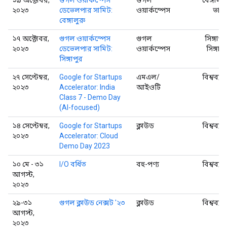
২০২৩
ডেভেলপার সামিট:
ওয়ার্কস্পেস
ভার
বেঙ্গালুরু
১৭ অক্টোবর,
গুগল ওয়ার্কস্পেস
গুগল
সিঙ্গাপু
২০২৩
ডেভেলপার সামিট:
ওয়ার্কস্পেস
সিঙ্গাপু
সিঙ্গাপুর
২৭ সেপ্টেম্বর,
Google for Startups
এমএল/
বিশ্বব্যা
২০২৩
Accelerator: India
আইওটি
Class 7 - Demo Day
(AI-focused)
১৪ সেপ্টেম্বর,
Google for Startups
ক্লাউড
বিশ্বব্যা
২০২৩
Accelerator: Cloud
Demo Day 2023
১০ মে - ৩১
I/O বর্ধিত
বহু-পণ্য
বিশ্বব্যা
আগস্ট,
২০২৩
২৯-৩১
গুগল ক্লাউড নেক্সট '২৩
ক্লাউড
বিশ্বব্যা
আগস্ট,
২০২৩