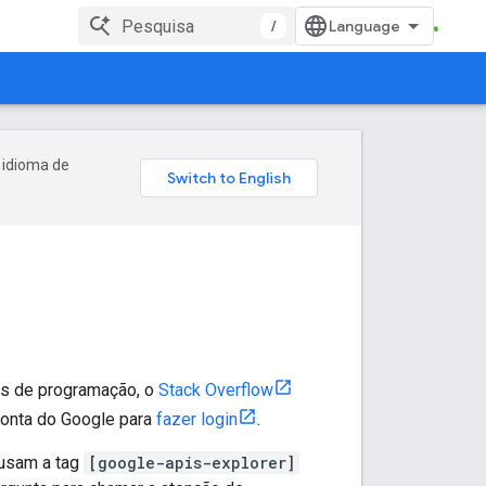
/
 idioma de
as de programação, o
Stack Overflow
 Conta do Google para
fazer login
.
 usam a tag
[google-apis-explorer]