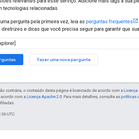
stões relevantes para esse serviço. Adicione mais tags à sua p
m tecnologias relacionadas.
uma pergunta pela primeira vez, leia as
perguntas frequentes
iretrizes e dicas que você precisa seguir para garantir que sua
rguntas
Fazer uma nova pergunta
ão contrária, o conteúdo desta página é licenciado de acordo com a
Licença 
e acordo com a
Licença Apache 2.0
. Para mais detalhes, consulte as
políticas
filiadas.
7-26 UTC.