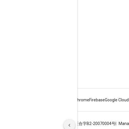
Envolver
Google Developer Program
Google Developer Groups
Google Developer Experts
Accelerators
Google Cloud & NVIDIA
Android
Chrome
Firebase
Google Cloud
Termos de Serviço
Privacidade
ICP证合字B2-20070004号
Mana