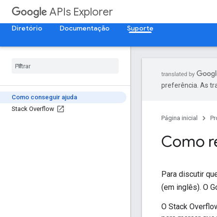
APIs Explorer
Diretório
Documentação
Suporte
preferência. As t
Como conseguir ajuda
Stack Overflow
Página inicial
Pr
Como re
Para discutir q
(em inglês). O G
O Stack Overflo