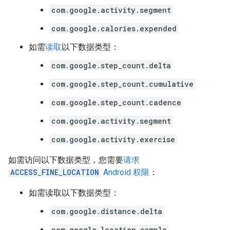
com.google.activity.segment
com.google.calories.expended
如需
读取
以下数据类型：
com.google.step_count.delta
com.google.step_count.cumulative
com.google.step_count.cadence
com.google.activity.segment
com.google.activity.exercise
如需访问以下数据类型，您需要
请求
ACCESS_FINE_LOCATION
Android 权限
：
如需读取以下数据类型：
com.google.distance.delta
com.google.location.sample