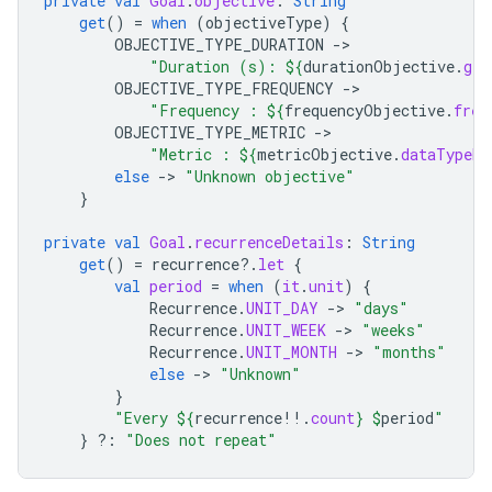
private
val
Goal
.
objective
:
String
get
()
=
when
(
objectiveType
)
{
OBJECTIVE_TYPE_DURATION
-
"Duration (s): 
${
durationObjective
.
get
OBJECTIVE_TYPE_FREQUENCY
-
"Frequency : 
${
frequencyObjective
.
freq
OBJECTIVE_TYPE_METRIC
-
"Metric : 
${
metricObjective
.
dataTypeNa
else
-
>
"Unknown objective"
}
private
val
Goal
.
recurrenceDetails
:
String
get
()
=
recurrence
?.
let
{
val
period
=
when
(
it
.
unit
)
{
Recurrence
.
UNIT_DAY
-
>
"days"
Recurrence
.
UNIT_WEEK
-
>
"weeks"
Recurrence
.
UNIT_MONTH
-
>
"months"
else
-
>
"Unknown"
}
"Every 
${
recurrence
!!
.
count
}
$
period
"
}
?:
"Does not repeat"