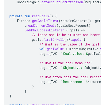
GoogleSignIn
.
getAccountForExtension
(
requireCon
private
fun
readGoals
()
{
Fitness
.
getGoalsClient
(
requireContext
(),
getGo
.
readCurrentGoals
(
goalsReadRequest
)
.
addOnSuccessListener
{
goals
-
// There should be at most one heart p
goals
.
firstOrNull
()
?.
apply
{
// What is the value of the goal
val
goalValue
=
metricObjective
.
va
Log
.
i
(
TAG
,
"Goal value: 
$
goalValue
// How is the goal measured?
Log
.
i
(
TAG
,
"Objective: 
$
objective
// How often does the goal repeat?
Log
.
i
(
TAG
,
"Recurrence: 
$
recurrenc
}
}
}