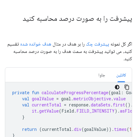
پیشرفت را به صورت درصد محاسبه کنید
اگر کل نمونه
پیشرفت چک
را بر هدف در مثال
هدف خوانده شده
تقسیم
کنید، می توانید پیشرفت به سمت هدف را به صورت درصد محاسبه
کنید.
کاتلین
جاوا
private
fun
calculateProgressPercentage
(
goal
:
Goal
val
goalValue
=
goal
.
metricObjective
.
value
val
currentTotal
=
response
.
dataSets
.
first
().
d
it
.
getValue
(
Field
.
FIELD_INTENSITY
).
asFloa
}
return
(
currentTotal
.
div
(
goalValue
)).
times
(
100
}