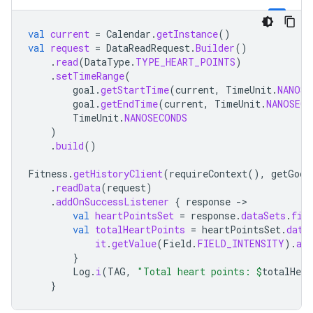
val
current
=
Calendar
.
getInstance
()
val
request
=
DataReadRequest
.
Builder
()
.
read
(
DataType
.
TYPE_HEART_POINTS
)
.
setTimeRange
(
goal
.
getStartTime
(
current
,
TimeUnit
.
NANOSE
goal
.
getEndTime
(
current
,
TimeUnit
.
NANOSECO
TimeUnit
.
NANOSECONDS
)
.
build
()
Fitness
.
getHistoryClient
(
requireContext
(),
getGoog
.
readData
(
request
)
.
addOnSuccessListener
{
response
-
val
heartPointsSet
=
response
.
dataSets
.
fir
val
totalHeartPoints
=
heartPointsSet
.
data
it
.
getValue
(
Field
.
FIELD_INTENSITY
).
as
}
Log
.
i
(
TAG
,
"Total heart points: 
$
totalHear
}