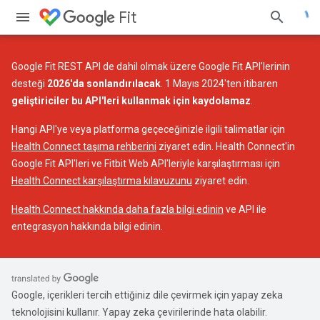
Fit
Google Fit REST API de dahil olmak üzere Google Fit API'lerinin
desteği
2026'da sonlandırılacak
. 1 Mayıs 2024'ten itibaren
geliştiriciler bu API'leri kullanmak için kaydolamaz
.
Hangi API'ye veya platforma geçeceğinizle ilgili talimatlar için
Health Connect taşıma rehberini
ziyaret edin. Health Connect'in
Google Fit API'leri ve Fitbit Web API'leriyle karşılaştırması için
Health Connect karşılaştırma kılavuzunu
ziyaret edin.
Health Connect hakkında daha fazla bilgi edinin
ve API ile
entegrasyon hakkında bilgi edinin.
Google, içerikleri tercih ettiğiniz dile çevirmek için yapay zeka
teknolojisini kullanır. Yapay zeka çevirilerinde hata olabilir.