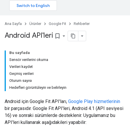
Ana Sayfa
Ürünler
Google Fit
Rehberler
Android API'leri
bookmark_border
Bu sayfada
Sensör verilerini okuma
Verileri kaydet
Geçmiş verileri
Oturum sayısı
Hedefleri görüntüleyin ve belirleyin
Android için Google Fit API'ları,
Google Play hizmetlerinin
bir parçasıdır. Google Fit API'leri, Android 4.1 (API seviyesi
16) ve sonraki sürümlerde desteklenir. Uygulamanız bu
API'leri kullanarak aşağıdakileri yapabilir: