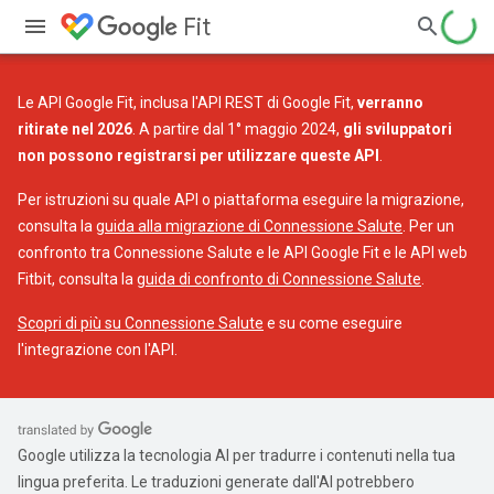
Fit
Le API Google Fit, inclusa l'API REST di Google Fit,
verranno
ritirate nel 2026
. A partire dal 1° maggio 2024,
gli sviluppatori
non possono registrarsi per utilizzare queste API
.
Per istruzioni su quale API o piattaforma eseguire la migrazione,
consulta la
guida alla migrazione di Connessione Salute
. Per un
confronto tra Connessione Salute e le API Google Fit e le API web
Fitbit, consulta la
guida di confronto di Connessione Salute
.
Scopri di più su Connessione Salute
e su come eseguire
l'integrazione con l'API.
Google utilizza la tecnologia AI per tradurre i contenuti nella tua
lingua preferita. Le traduzioni generate dall'AI potrebbero