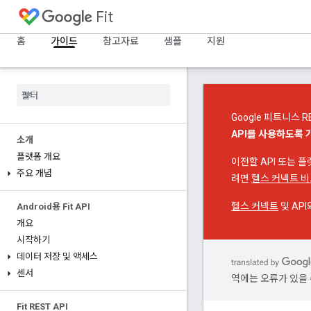
Fit
홈
가이드
참고자료
샘플
지원
Google 피트니스 R
API를 사용하도록 
소개
플랫폼 개요
이전할 API 또는 
주요 개념
려면
헬스 커넥트 비
헬스 커넥트
및 AP
Android용 Fit API
개요
시작하기
데이터 저장 및 액세스
센서
역에는 오류가 있을 
Fit REST API