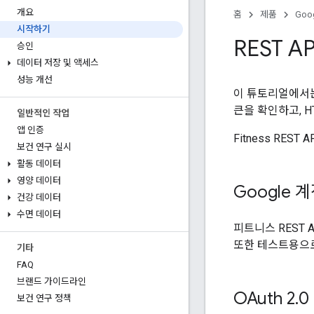
개요
홈
제품
Goog
시작하기
REST A
승인
데이터 저장 및 액세스
성능 개선
이 튜토리얼에서는 
큰을 확인하고, H
일반적인 작업
앱 인증
Fitness RES
보건 연구 실시
활동 데이터
영양 데이터
Google 
건강 데이터
수면 데이터
피트니스 REST 
또한 테스트용으로
기타
FAQ
브랜드 가이드라인
OAuth 2
.
0
보건 연구 정책