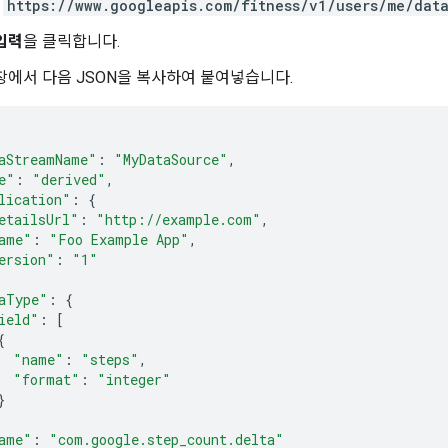
에
https://www.googleapis.com/fitness/v1/users/me/dat
입력
을 클릭합니다.
창에서 다음 JSON을 복사하여 붙여넣습니다.
aStreamName"
:
"MyDataSource"
,
e"
:
"derived"
,
lication"
:
{
etailsUrl"
:
"http://example.com"
,
ame"
:
"Foo Example App"
,
ersion"
:
"1"
aType"
:
{
ield"
:
[
{
"name"
:
"steps"
,
"format"
:
"integer"
}
ame"
:
"com.google.step_count.delta"