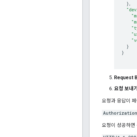
},
"dev
"m
"m
"t
"u
"v
}
}
Request
요청 보내
요청과 응답이 페
Authorizatio
요청이 성공하면 