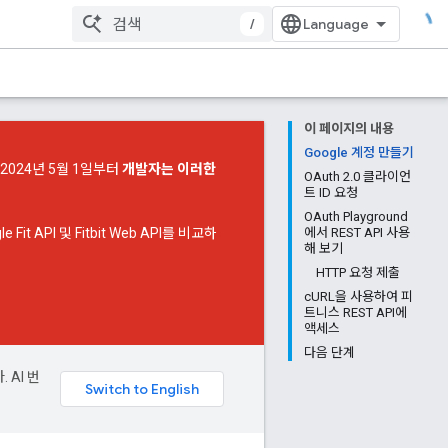
/
이 페이지의 내용
Google 계정 만들기
 2024년 5월 1일부터
개발자는 이러한
OAuth 2.0 클라이언
트 ID 요청
OAuth Playground
it API 및 Fitbit Web API를 비교하
에서 REST API 사용
해 보기
HTTP 요청 제출
cURL을 사용하여 피
트니스 REST API에
액세스
다음 단계
 AI 번