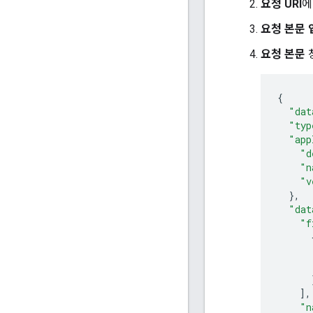
요청 URI
요청 본문 
요청 본문
{
"dat
"typ
"app
"d
"n
"v
},
"dat
"f
],
"n