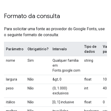
Formato da consulta
Para solicitar uma fonte ao provedor do Google Fonts, use
o seguinte formato de consulta:
Tipo de
Valo
Parâmetro
Obrigatório?
Intervalo
dados
padr
nome
Sim
Qualquer família
string
em
Fonts.google.com
largura
Não
&gt; 0
float
100
peso
Não
(0, 1.000)
int
400
exclusivos
itálico
Não
[0, 1] inclusive
float
0