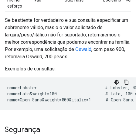
melhor
Não
true/false
booleano
verd
esforço
Se besttente for verdadeiro e sua consulta especificar um
sobrenome válido, mas o o valor solicitado de
largura/peso/itálico não for suportado, retornaremos o
melhor correspondência que podemos encontrar na família.
Por exemplo, uma solicitação de
Oswald
, com peso 900,
retornaria Oswald, 700 pesos.
Exemplos de consultas:
name=Lobster                            # Lobster, 40
name=Lato&weight=100                    # Lato, 100 w
Segurança