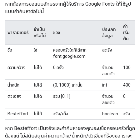
หากต้องการขอแบบอักษรจากผู้ให้บริการ Google Fonts ให้ใช้รูป
แบบคำค้นหาต่อไปนี้
ค่า
จำเป็น
ประเภท
พารามิเตอร์
ช่วง
เริ่ม
หรือไม่
ข้อมูล
ต้น
ชื่อ
ใช่
ครอบครัวใดก็ได้จาก
สตริง
font.google.com
ความกว้าง
ไม่ได้
0 ครั้ง
จำนวน
100
ลอยตัว
น้ำหนัก
ไม่ได้
(0, 1000) เท่านั้น
int
400
ตัวเอียง
ไม่ได้
รวม [0, 1]
จำนวน
0
ลอยตัว
Besteffort
ไม่ได้
จริง/เท็จ
boolean
จริง
หาก Besteffort เป็นจริงและคำค้นหาของคุณระบุชื่อครอบครัวที่ถูก
ต้องแต่ ไม่สนับสนุนค่าความกว้าง/น้ำหนัก/ตัวเอียงที่ร้องขอ เราจะ