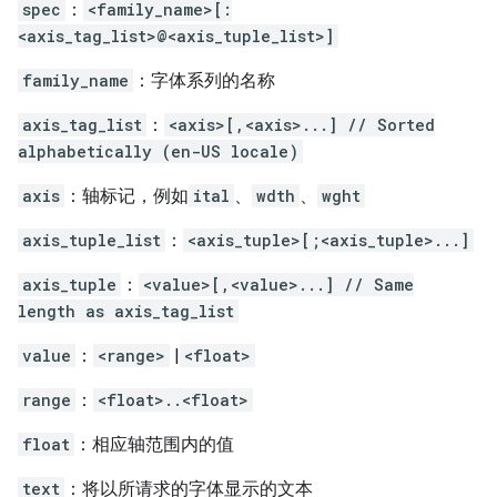
spec
：
<family_name>[:
<axis_tag_list>@<axis_tuple_list>]
family_name
：字体系列的名称
axis_tag_list
：
<axis>[,<axis>...] // Sorted
alphabetically (en-US locale)
axis
：轴标记，例如
ital
、
wdth
、
wght
axis_tuple_list
：
<axis_tuple>[;<axis_tuple>...]
axis_tuple
：
<value>[,<value>...] // Same
length as axis_tag_list
value
：
<range>
|
<float>
range
：
<float>..<float>
float
：相应轴范围内的值
text
：将以所请求的字体显示的文本