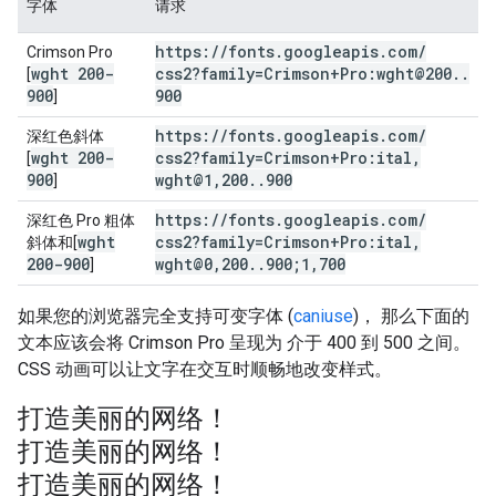
字体
请求
https:
/
/
fonts
.
googleapis
.
com
/
Crimson Pro
wght 200-
css2?family=Crimson+Pro:wght@200
.
.
[
900
900
]
https:
/
/
fonts
.
googleapis
.
com
/
深红色斜体
wght 200-
css2?family=Crimson+Pro:ital
,
[
900
wght@1
,
200
.
.
900
]
https:
/
/
fonts
.
googleapis
.
com
/
深红色 Pro 粗体
wght
css2?family=Crimson+Pro:ital
,
斜体和[
200-900
wght@0
,
200
.
.
900;1
,
700
]
如果您的浏览器完全支持可变字体 (
caniuse
)， 那么下面的
文本应该会将 Crimson Pro 呈现为 介于 400 到 500 之间。
CSS 动画可以让文字在交互时顺畅地改变样式。
打造美丽的网络！
打造美丽的网络！
打造美丽的网络！