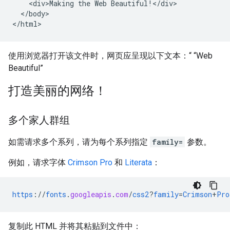
    <div>Making the Web Beautiful!</div>

  </body>

</html>
使用浏览器打开该文件时，网页应呈现以下文本：“ “Web
Beautiful”
打造美丽的网络！
多个家人群组
如需请求多个系列，请为每个系列指定
family=
参数。
例如，请求字体
Crimson Pro
和
Literata
：
https
://
fonts
.
googleapis
.
com
/
css2
?
family
=
Crimson
+
Pro
复制此 HTML 并将其粘贴到文件中：