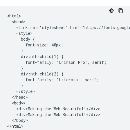
<html>

  <head>

    <link rel="stylesheet" href="https://fonts.googl
    <style>

      body {

        font-size: 48px;

      }

      div:nth-child(1) {

        font-family: 'Crimson Pro', serif;

      }

      div:nth-child(2) {

        font-family: 'Literata’, serif;

      }

    </style>

  </head>

  <body>

    <div>Making the Web Beautiful!</div>

    <div>Making the Web Beautiful!</div>

  </body>

</html>