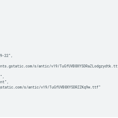
9-22",

nts.gstatic.com/s/antic/v19/TuGfUVB8XY5DRaZLodgzydtk.ttf
",

nt",

static.com/s/antic/v19/TuGfUVB8XY5DRZZKq9w.ttf"
