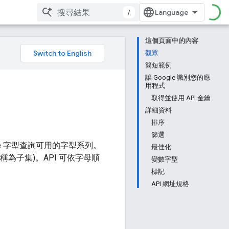
/
這個頁面中的內容
觀眾
簡短範例
讓 Google 識別您的應
用程式
取得並使用 API 金鑰
詳細資料
排序
篩選
gle 字型查詢可用的字型系列。
最佳化
中稱為子集)。API 可依字母順
變數字型
標記
API 網址規格