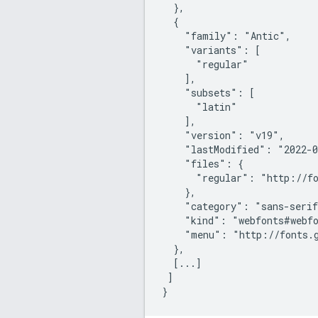
  },

  {

    "family": "Antic",

    "variants": [

      "regular"

    ],

    "subsets": [

      "latin"

    ],

    "version": "v19",

    "lastModified": "2022-0
    "files": {

      "regular": "http://fo
    },

    "category": "sans-serif
    "kind": "webfonts#webfo
    "menu": "http://fonts.g
  },

  [...]

 ]
