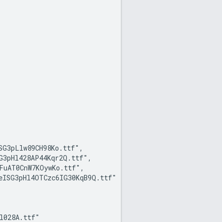
G3pLlw89CH98Ko.ttf",

3pHl428AP44Kqr2Q.ttf",

FuAT0CnW7KOywKo.ttf",

eISG3pHl4OTCzc6IG30KqB9Q.ttf"

028A.ttf"
