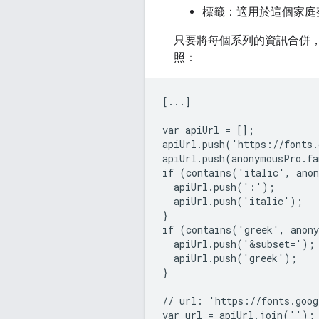
標籤：適用於這個家庭
只要將每個系列的資訊合併，就能輕
照：
[...]

var apiUrl = [];

apiUrl.push('https://fonts.
apiUrl.push(anonymousPro.fa
if (contains('italic', anon
  apiUrl.push(':');

  apiUrl.push('italic');

}

if (contains('greek', anony
  apiUrl.push('&subset=');

  apiUrl.push('greek');

}

// url: 'https://fonts.goog
var url = apiUrl.join('');
