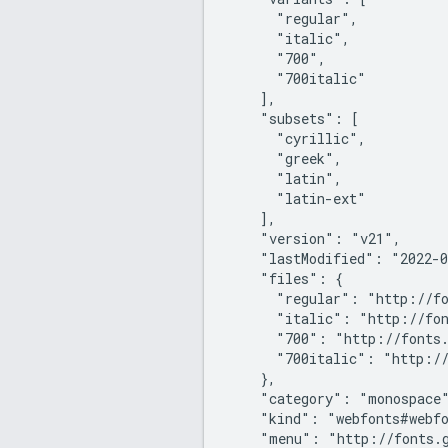
      "regular",

      "italic",

      "700",

      "700italic"

    ],

    "subsets": [

      "cyrillic",

      "greek",

      "latin",

      "latin-ext"

    ],

    "version": "v21",

    "lastModified": "2022-0
    "files": {

      "regular": "http://fo
      "italic": "http://fon
      "700": "http://fonts.
      "700italic": "http://
    },

    "category": "monospace"
    "kind": "webfonts#webfo
    "menu": "http://fonts.g