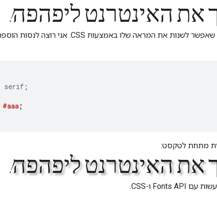
ך את האינטרנט ליפהפה!
המשפט הזה הוא טקסט רגיל, כך שאפשר לשנות את המראה שלו 
,
serif
;
#aaa
;
ית מתחת לטקסט:
ך את האינטרנט ליפהפה!
Font ו-CSS.