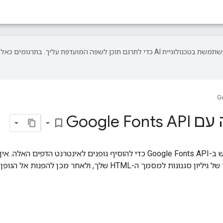
‫Google משתמשת בטכנולוגיית AI כדי לתרגם תוכן לשפה המועדפת עליך. בתרגומים כאלו
G
Google 
bookmark_border
במדריך הזה מוסבר איך להשתמש ב-Google Fonts API כדי להוסיף גופנים לאינטר
-HTML שלך, ולאחר מכן להפנות אל הגופן בסגנון CSS.