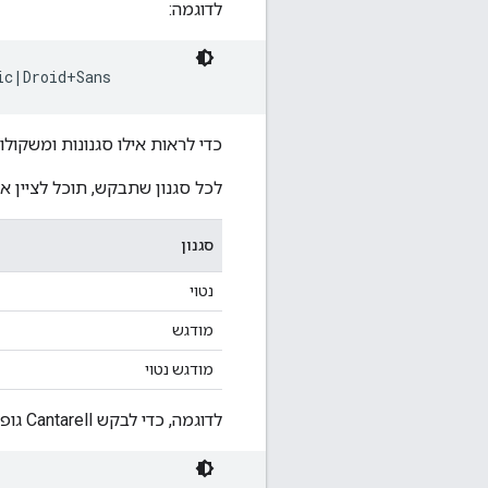
לדוגמה:
כדי לראות אילו סגנונות ומשקולו
לכל סגנון שתבקש, תוכל לציין 
סגנון
נטוי
מודגש
מודגש נטוי
לדוגמה, כדי לבקש Cantarell גופן נטוי ו-Droid Serif מודגש, אפשר להשתמש בכל אחת מכתובות ה-URL הבאות: