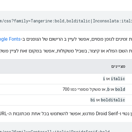
ת זמינים לגופן מסוים, אפשר לעיין ב הרישום של הגופנים ב-
gle Fonts
את השם המלא או קיצור; בשביל משקולות, אפשר במקום זאת לציין משק
מציינים
i
italic
או
b
bold
או
, או משקל מספרי כמו 700
bi
bolditalic
או
m/css?family=Cantarell:italic|Droid+Serif:bold
