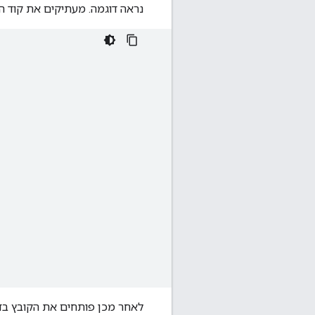
נראה דוגמה. מעתיקים את קוד ה-HTML הבא ומדביקים אותו בקוב
לאחר מכן פותחים את הקובץ בדפדפן א