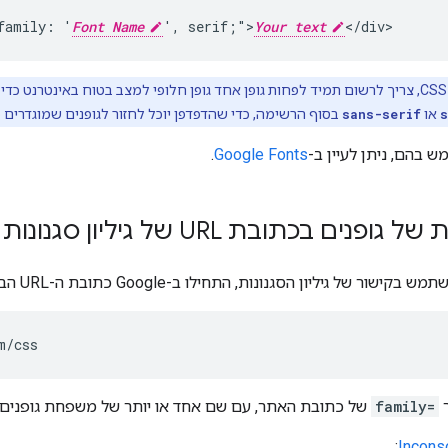
family: '
Font Name
', serif;">
Your text
</div>
כשמציינים גופן אינטרנט בסגנון CSS, צריך לרשום תמיד לפחות גופן אחד גופן חלופי למצב בטוח בא
s
או
sans-serif
בסוף הרשימה, כדי שהדפדפן יוכל לחזור לגופנים שמוגדרים
בהם, ניתן לעיין ב-
Google Fonts
.
ים בכתובת URL של גיליון סגנונות
ר
family=
של כתובת האתר, עם שם אחד או יותר של משפחת גופנים 
:
Incons