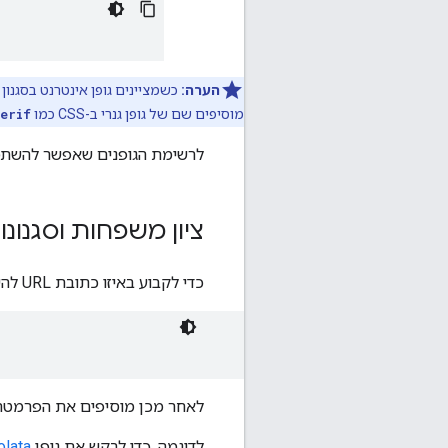
הערה:
מוסיפים שם של גופן גנרי ב-CSS כמו
erif
לרשימת הגופנים שאפשר להשתמש 
ציון משפחות וסגנונות של גופנ
כדי לקבוע באיזו כתובת URL להשתמש בקישור של גיליון הסגנונות, התחילו ב-Google כתובת ה-URL הבסיסית של Fonts API:
לאחר מכן מוסיפים את הפרמט
לדוגמה, כדי לבקש את גופן
olata