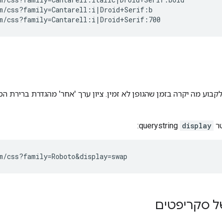
m/css?family=Cantarell:i|Droid+Serif:b

בוע מה יקרה בזמן שהגופן לא זמין. ציון ערך 'אחר' מהגדרת ברירת ה
טר
display
querystring:
של סקריפטים