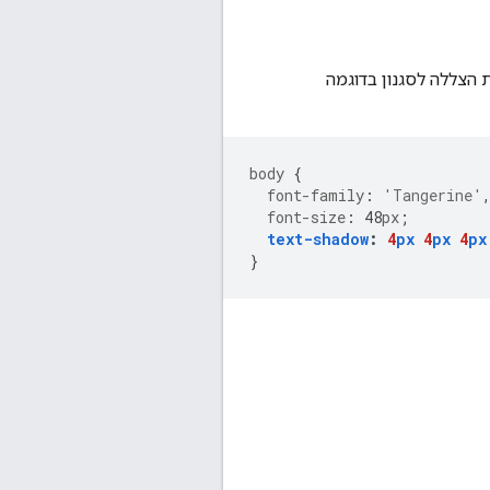
באמצעות CSS. אני רוצה לנסות הוספת הצללה לסגנון בדוגמה
body
{
font-family
:
'Tangerine'
font-size
:
48
px
;
text-shadow
:
4
px
4
px
4
px
}