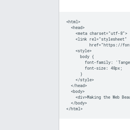
<html>

  <head>

    <meta charset="utf-8">

    <link rel="stylesheet"

          href="https://fon
    <style>

      body {

        font-family: 'Tange
        font-size: 48px;

      }

    </style>

  </head>

  <body>

    <div>Making the Web Beau
  </body>

</html>