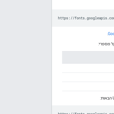
.
Goo
ל מספרי:
https://fonts.googleapis.co