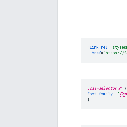
<
link
rel
=
"styles
href
=
"https://f
.css-selector
{
font-family
:
'
Fon
}