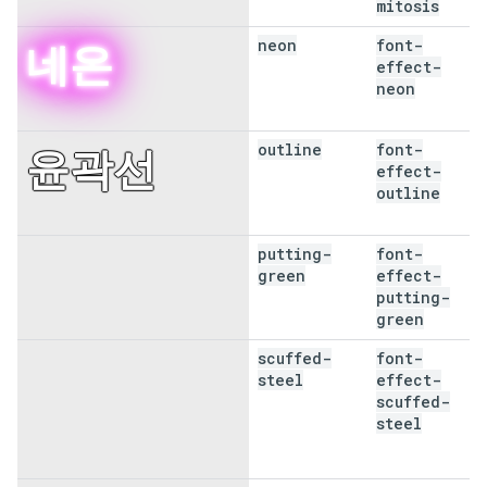
mitosis
neon
font-
네온
effect-
neon
outline
font-
윤곽선
effect-
outline
putting-
font-
친환경
green
effect-
putting-
green
scuffed-
font-
스커프 스
steel
effect-
scuffed-
틸
steel