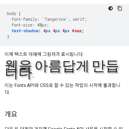
body
{
font-family
:
'Tangerine'
,
serif
;
font-size
:
48
px
;
text-shadow
:
4
px
4
px
4
px
#aaa
;
}
이제 텍스트 아래에 그림자가 표시됩니다.
웹을 아름답게 만듭
니다.
이는 Fonts API와 CSS로 할 수 있는 작업의 시작에 불과합니
다.
개요