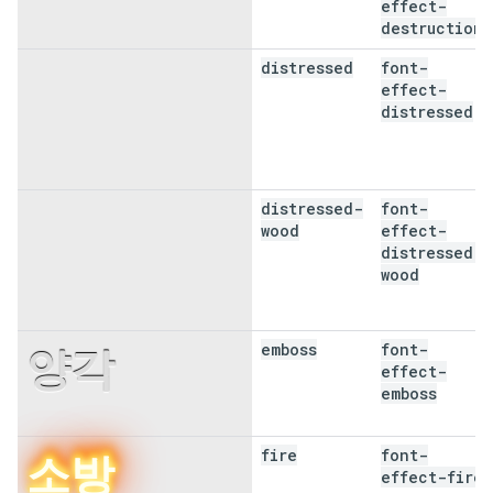
파괴
effect-
destruction
distressed
font-
고통스러
effect-
distressed
운 느낌
distressed-
font-
고장난 목
wood
effect-
distressed-
재
wood
emboss
font-
양각
effect-
emboss
fire
font-
소방
effect-fire