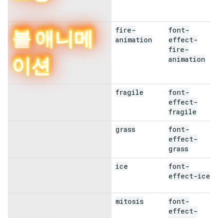
fire-
font-
불 애니메
animation
effect-
fire-
이션
animation
fragile
font-
취약성
effect-
fragile
grass
font-
그래스
effect-
grass
ice
font-
얼음
effect-ice
mitosis
font-
유타 분열
effect-