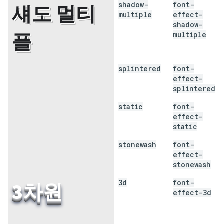
shadow-
font-
섀도 멀티
multiple
effect-
shadow-
플
multiple
splintered
font-
분절됨
effect-
splintered
static
font-
고정
effect-
static
stonewash
font-
Stonewash
effect-
stonewash
3d
font-
3차원
effect-3d