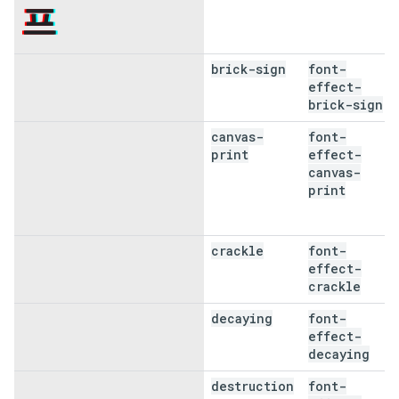
프
brick-sign
font-
벽돌 간판
effect-
brick-sign
canvas-
font-
캔버스 인
print
effect-
canvas-
화
print
crackle
font-
장난감
effect-
crackle
decaying
font-
붕괴
effect-
decaying
destruction
font-