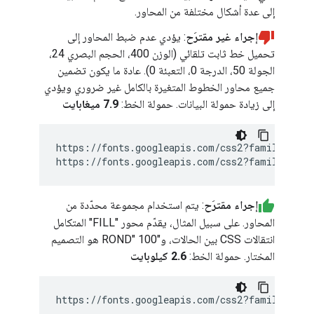
إلى عدة أشكال مختلفة من المحاور.
إجراء غير مقترَح
: يؤدي عدم ضبط المحاور إلى
تحميل خط ثابت تلقائي (الوزن 400، الحجم البصري 24،
الجولة 50، الدرجة 0، التعبئة 0). عادة ما يكون تضمين
جميع محاور الخطوط المتغيرة بالكامل غير ضروري ويؤدي
إلى زيادة حمولة البيانات. حمولة الخط:
7.9 ميغابايت
https://fonts.googleapis.com/css2?family=Mater
إجراء مقترَح
: يتم استخدام مجموعة محدّدة من
المحاور. على سبيل المثال، يقدّم محور "FILL" المتكامل
انتقالات CSS بين الحالات، و"ROND" 100 هو التصميم
المختار. حمولة الخط:
2.6 كيلوبايت
https://fonts.googleapis.com/css2?family=Mate