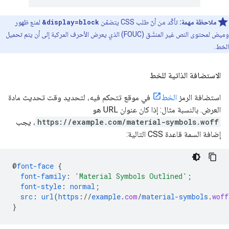
ملاحظة مهمة:
تأكَّد من أنّ طلب CSS يتضمّن
&display=block
لمنع ظهور
وميض لمحتوى النص غير المنسَّق (FOUC) الذي يعرض الأحرف المركبة إلى أن يتم تحميل
الخط.
الاستضافة الذاتية للخط
استضافة الرمز
الخط
في موقع تتحكم فيه، لتحديد وقت تحديث مادة
العرض. بالنسبة مثال: إذا كان عنوان URL هو
https://example.com/material-symbols.woff
، يجب
إضافة السمة قاعدة CSS التالية:
@
font-face
{
font-family
:
'Material Symbols Outlined'
;
font-style
:
normal
;
src
:
url
(
https
://
example
.
com
/
material-symbols
.
woff
}