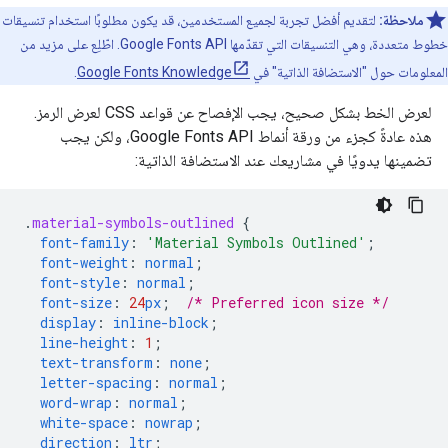
ملاحظة:
لتقديم أفضل تجربة لجميع المستخدمين، قد يكون مطلوبًا استخدام تنسيقات
خطوط متعددة، وهي التنسيقات التي تقدّمها Google Fonts API. اطّلِع على مزيد من
المعلومات حول "الاستضافة الذاتية" في
Google Fonts Knowledge
.
لعرض الخط بشكل صحيح، يجب الإفصاح عن قواعد CSS لعرض الرمز.
هذه عادةً كجزء من ورقة أنماط Google Fonts API، ولكن يجب
تضمينها يدويًا في مشاريعك عند الاستضافة الذاتية:
.
material-symbols-outlined
{
font-family
:
'Material Symbols Outlined'
;
font-weight
:
normal
;
font-style
:
normal
;
font-size
:
24
px
;
/* Preferred icon size */
display
:
inline-block
;
line-height
:
1
;
text-transform
:
none
;
letter-spacing
:
normal
;
word-wrap
:
normal
;
white-space
:
nowrap
;
direction
:
ltr
;