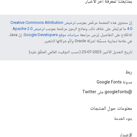
بمتابعتنا لمعرفة آخر الأخبار.
إنّ محتوى هذه الصفحة مرخّص بموجب
ترخيص Creative Commons Attribution
4.0‏
ما لم يُنصّ على خلاف ذلك، ونماذج الرموز مرخّصة بموجب
ترخيص Apache 2.0‏
.
للاطّلاع على التفاصيل، يُرجى مراجعة
سياسات موقع Google Developers‏
. إنّ Java
هي علامة تجارية مسجَّلة لشركة Oracle و/أو شركائها التابعين.
تاريخ التعديل الأخير: 2025-07-25 (حسب التوقيت العالمي المتفَّق عليه)
ربط
مدونة Google Fonts
@googlefonts على Twitter
معلومات حول المنتجات
بنود الخدمة
الإصدار