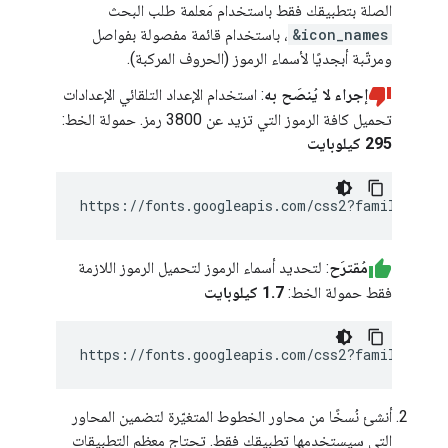
الصلة بتطبيقك فقط باستخدام مَعلمة طلب البحث
&icon_names
، باستخدام قائمة مفصولة بفواصل
ومرتّبة أبجديًا لأسماء الرموز (الحروف المركبة).
إجراء لا يُنصَح به
: استخدام الإعداد التلقائي الإعدادات
تحميل كافة الرموز التي تزيد عن 3800 رمز. حمولة الخط:
295 كيلوبايت
مُقترَح
: لتحديد أسماء الرموز لتحميل الرموز اللازمة
فقط حمولة الخط:
1.7 كيلوبايت
https://fonts.googleapis.com/css2?family=Mate
أنشئ نُسخًا من محاور الخطوط المتغيّرة لتضمين المحاور
التي سيستخدمها تطبيقك فقط. تحتاج معظم التطبيقات