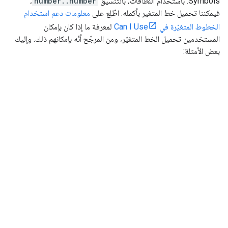
Symbols. باستخدام النطاقات، بالتنسيق
number..number
،
فيمكننا تحميل خط المتغير بأكمله. اطّلِع على
معلومات دعم استخدام
الخطوط المتغيّرة في Can I Use
لمعرفة ما إذا كان بإمكان
المستخدمين تحميل الخط المتغيّر، ومن المرجّح أنّه بإمكانهم ذلك. وإليك
بعض الأمثلة: