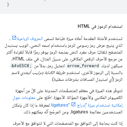
}
استخدام الرموز في HTML
تستخدم الأمثلة المقدمة أعلاه ميزة طباعة تسمى
الحروف الرباعية
،
الذي يتيح عرض رمز رسومي للرمز باستخدام اسمه النصي. الويب يستبدل
المتصفح تلقائيًا حرف مفرد النص بمتجه الرمز يوفر رمزًا قابلاً للقراءة أكثر
من مرجع الأحرف الرقمي المكافئ. على سبيل المثال، في ملف HTML،
سيكون لديك
arrow_forward
لتمثيل رمز، بدلاً من
&#xE5C8;
.
بالنسبة إلى الرموز الأخرى، استخدِم
طريقة الكتابة بترتيب أبجدي
لاسم
الرمز (أي استبدِل المسافات بشرطات سفلية).
تتوفّر هذه الميزة في معظم المتصفّحات الحديثة على كلّ من أجهزة
الكمبيوتر المكتبي والأجهزة الجوّالة. الأجهزة. اطّلِع على
معلومات حول
إمكانية استخدام ميزة "إدراج ligatures"
لمعرفة ما إذا كان بإمكان
المستخدمين معالجة ligatures، ومن المرجّح أنّه يمكنهم ذلك.
إذا كنت بحاجة إلى التوافق مع المتصفحات التي لا تتوافق مع الأحرف