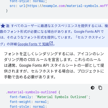
font-style
:
normal
;
src
:
url
(
https
://
example
.
com
/
material-symbols
.
woff
}
注:
すべてのユーザーに最適なエクスペリエンスを提供するには、複
数のフォント形式が必要になる場合があります。Google Fonts API で
は、そのようなフォント形式を提供しています。「セルフ ホスティン
グ」の詳細
Google Fonts で 知識
。
フォントを正しくレンダリングするには、アイコンのレン
ダリング用の CSS ルールを宣言します。これらのルール
は通常、Google Fonts API スタイルシートの一部として提
供されますが、セルフホストする場合は、プロジェクトに
手動で含める必要があります。
.
material-symbols-outlined
{
font-family
:
'Material Symbols Outlined'
;
font-weight
:
normal
;
font-style
:
normal
;