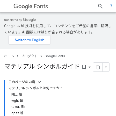
Fonts
Google は AI 技術を使用して、コンテンツをご希望の言語に翻訳し
ています。AI 翻訳には誤りが含まれる場合があります。
ホーム
プロダクト
Google Fonts
マテリアル シンボルガイド
bookmark_border
このページの内容
マテリアル シンボルとは何ですか？
FILL 軸
wght 軸
GRAD 軸
opsz 軸