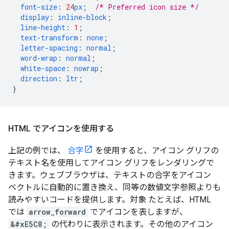
font-size
:
24
px
;
/* Preferred icon size */
display
:
inline-block
;
line-height
:
1
;
text-transform
:
none
;
letter-spacing
:
normal
;
word-wrap
:
normal
;
white-space
:
nowrap
;
direction
:
ltr
;
}
HTML でアイコンを使用する
上記の例では、
合字
を使用すると、アイコン グリフの
テキスト名を使用してアイコン グリフをレンダリングで
きます。ウェブブラウザは、テキストの合字をアイコン
ベクトルに自動的に置き換え、同等の数値文字参照よりも
読みやすいコードを提供します。対象 たとえば、HTML
では
arrow_forward
でアイコンを表しますが、
&#xE5C8;
の代わりに表示されます。その他のアイコン