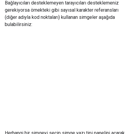
Bağlayıcıları desteklemeyen tarayıcıları desteklemeniz
gerekiyorsa örnekteki gibi sayısal karakter referansları
(diğer adıyla kod noktaları) kullanan simgeler aşağıda
bulabilirsiniz:
Herhangi bir simgeyi seçip simge yazı tipi panelini açarak