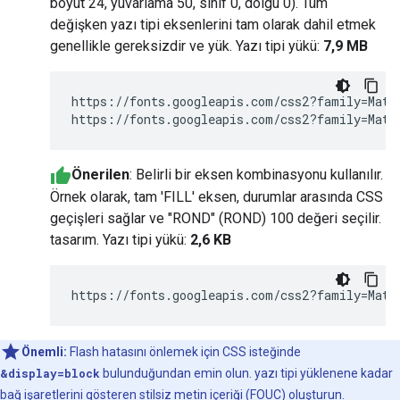
boyut 24, yuvarlama 50, sınıf 0, dolgu 0). Tüm
değişken yazı tipi eksenlerini tam olarak dahil etmek
genellikle gereksizdir ve yük. Yazı tipi yükü:
7,9 MB
https://fonts.googleapis.com/css2?family=Mater
Önerilen
: Belirli bir eksen kombinasyonu kullanılır.
Örnek olarak, tam 'FILL' eksen, durumlar arasında CSS
geçişleri sağlar ve "ROND" (ROND) 100 değeri seçilir.
tasarım. Yazı tipi yükü:
2,6 KB
https://fonts.googleapis.com/css2?family=Mate
Önemli:
Flash hatasını önlemek için CSS isteğinde
&display=block
bulunduğundan emin olun. yazı tipi yüklenene kadar
bağ işaretlerini gösteren stilsiz metin içeriği (FOUC) oluşturun.