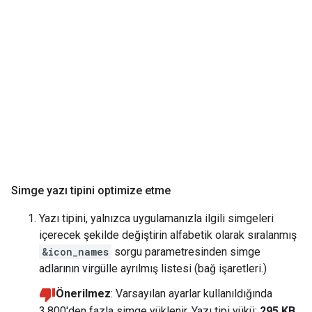
Simge yazı tipini optimize etme
Yazı tipini, yalnızca uygulamanızla ilgili simgeleri
içerecek şekilde değiştirin alfabetik olarak sıralanmış
&icon_names
sorgu parametresinden simge
adlarının virgülle ayrılmış listesi (bağ işaretleri.)
Önerilmez
: Varsayılan ayarlar kullanıldığında
3.800'den fazla simge yüklenir. Yazı tipi yükü:
295 KB