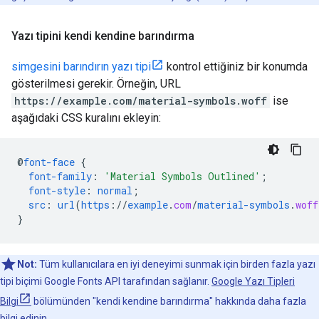
Yazı tipini kendi kendine barındırma
simgesini barındırın yazı tipi
kontrol ettiğiniz bir konumda
gösterilmesi gerekir. Örneğin, URL
https://example.com/material-symbols.woff
ise
aşağıdaki CSS kuralını ekleyin:
@
font-face
{
font-family
:
'Material Symbols Outlined'
;
font-style
:
normal
;
src
:
url
(
https
://
example
.
com
/
material-symbols
.
woff
}
Not:
Tüm kullanıcılara en iyi deneyimi sunmak için birden fazla yazı
tipi biçimi Google Fonts API tarafından sağlanır.
Google Yazı Tipleri
Bilgi
bölümünden "kendi kendine barındırma" hakkında daha fazla
bilgi edinin.