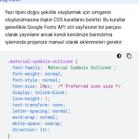
Yazı tipini doğru şekilde oluşturmak için simgenin
oluşturulmasına ilişkin CSS kurallarını belirtin. Bu kurallar
genellikle Google Fonts API stil sayfasının bir parçası
olarak yayınlanır ancak kendi kendinize barındırma
işleminde projenize manuel olarak eklenmeleri gerekir:
.
material-symbols-outlined
{
font-family
:
'Material Symbols Outlined'
;
font-weight
:
normal
;
font-style
:
normal
;
font-size
:
24
px
;
/* Preferred icon size */
display
:
inline-block
;
line-height
:
1
;
text-transform
:
none
;
letter-spacing
:
normal
;
word-wrap
:
normal
;
white-space
:
nowrap
;
direction
:
ltr
;
}