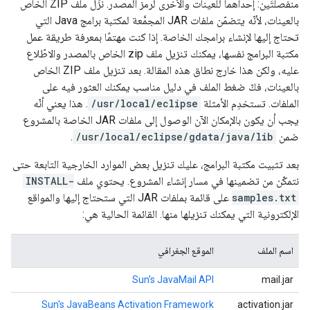
منفصلتَين: إحداهما للعينات والأخرى لرمز المصدر. نزِّل ملف ZIP الخاص
بالعينات، لأنّه يتضمّن ملفات JAR المجمَّعة لمكتبة برامج Java التي
تحتاج إليها لإنشاء برامجك الخاصة. إذا كنت مهتمًا بمعرفة طريقة عمل
مكتبة البرامج نفسها، يمكنك تنزيل ملف zip الخاص بالمصدر والاطّلاع
عليه، ولكن هذا خارج نطاق هذه المقالة. بعد تنزيل ملف ZIP الخاص
بالعينات، فكّ ضغط الملف في دليل مناسب يمكنك العثور فيه على
الملفات. تستخدِم الأمثلة
/usr/local/eclipse
. هذا يعني أنّه
يجب أن يكون بالإمكان الآن الوصول إلى ملفات JAR الخاصة بالمشروع
ضمن
/usr/local/eclipse/gdata/java/lib
.
بعد تثبيت مكتبة البرامج، عليك تنزيل بعض الموارد الخارجية التابعة حتى
نتمكّن من تضمينها في مسار إنشاء المشروع. يحتوي ملف
INSTALL-
samples.txt
على قائمة بملفات JAR التي ستحتاج إليها والمواقع
الإلكترونية التي يمكنك تنزيلها منها. القائمة الحالية هي:
اسم الملف
الموقع الجغرافي
Sun's JavaMail API
mail.jar
Sun's JavaBeans Activation Framework
activation.jar