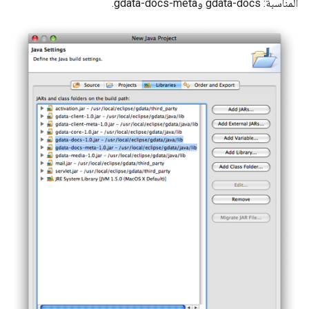
المناسبة: gdata-docs وgdata-docs-meta.