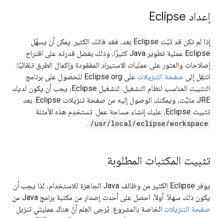
إعداد Eclipse
إذا لم تكن قد ثبّت Eclipse بعد، فقد فاتك الكثير. يمكن أن يسهّل
Eclipse عملية تطوير Java كثيرًا، وذلك بفضل قدرته على اقتراح
إصلاحات والعثور على عمليات الاستيراد المفقودة وإكمال الطرق تلقائيًا.
انتقِل إلى
صفحة التنزيلات
على Eclipse.org للحصول على برنامج
التثبيت المناسب لنظام التشغيل. لتشغيل Eclipse، يجب أن يكون لديك
JRE مثبَّت، ويمكنك الوصول إليه من صفحة تنزيلات Eclipse. بعد
تثبيت Eclipse، عليك إنشاء مساحة عمل. تستخدِم هذه الأمثلة
.
/usr/local/eclipse/workspace
تثبيت المكتبات المطلوبة
يوفر Eclipse الكثير من وظائف Java الجاهزة للاستخدام، لذا يجب أن
يكون ذلك سهلاً. أولاً، احصل على أحدث إصدار من مكتبة برامج Java من
صفحة التنزيلات
الخاصة بالمشروع. يُرجى العِلم أنّ هناك عمليتَي تنزيل