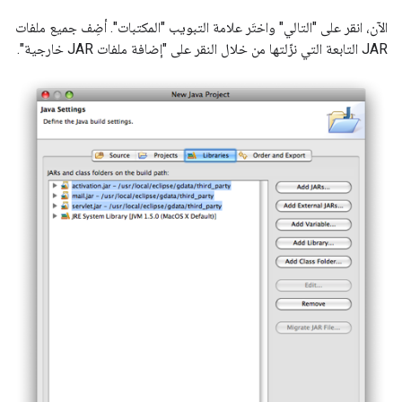
الآن، انقر على "التالي" واختَر علامة التبويب "المكتبات". أضِف جميع ملفات
JAR التابعة التي نزّلتها من خلال النقر على "إضافة ملفات JAR خارجية".