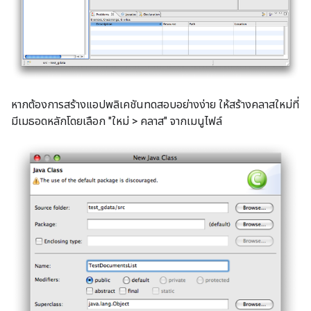
หากต้องการสร้างแอปพลิเคชันทดสอบอย่างง่าย ให้สร้างคลาสใหม่ที่
มีเมธอดหลักโดยเลือก "ใหม่ > คลาส" จากเมนูไฟล์