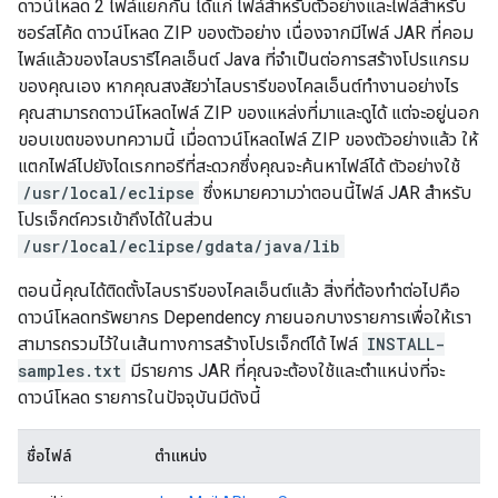
ดาวน์โหลด 2 ไฟล์แยกกัน ได้แก่ ไฟล์สำหรับตัวอย่างและไฟล์สำหรับ
ซอร์สโค้ด ดาวน์โหลด ZIP ของตัวอย่าง เนื่องจากมีไฟล์ JAR ที่คอม
ไพล์แล้วของไลบรารีไคลเอ็นต์ Java ที่จำเป็นต่อการสร้างโปรแกรม
ของคุณเอง หากคุณสงสัยว่าไลบรารีของไคลเอ็นต์ทำงานอย่างไร
คุณสามารถดาวน์โหลดไฟล์ ZIP ของแหล่งที่มาและดูได้ แต่จะอยู่นอก
ขอบเขตของบทความนี้ เมื่อดาวน์โหลดไฟล์ ZIP ของตัวอย่างแล้ว ให้
แตกไฟล์ไปยังไดเรกทอรีที่สะดวกซึ่งคุณจะค้นหาไฟล์ได้ ตัวอย่างใช้
/usr/local/eclipse
ซึ่งหมายความว่าตอนนี้ไฟล์ JAR สำหรับ
โปรเจ็กต์ควรเข้าถึงได้ในส่วน
/usr/local/eclipse/gdata/java/lib
ตอนนี้คุณได้ติดตั้งไลบรารีของไคลเอ็นต์แล้ว สิ่งที่ต้องทำต่อไปคือ
ดาวน์โหลดทรัพยากร Dependency ภายนอกบางรายการเพื่อให้เรา
สามารถรวมไว้ในเส้นทางการสร้างโปรเจ็กต์ได้ ไฟล์
INSTALL-
samples.txt
มีรายการ JAR ที่คุณจะต้องใช้และตำแหน่งที่จะ
ดาวน์โหลด รายการในปัจจุบันมีดังนี้
ชื่อไฟล์
ตำแหน่ง