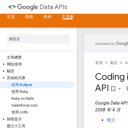
Data APIs
首頁
指南
範例
文章數
文章總覽
首頁
產品
G
開始使用
驗證
Coding
其他程式庫
API
使用 Eclipse
bookmark_border
使用 Ruby
Ruby on Rails
Google Data AP
Salesforce
.
com
2008 年 4 月
使用 c
URL
除錯提示
簡介
建立小工具