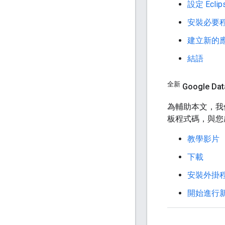
設定 Eclip
安裝必要
建立新的
結語
全新
Google D
為輔助本文，我們
板程式碼，與您感興
教學影片
下載
安裝外掛
開始進行新的 