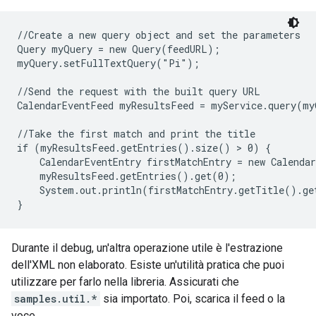
//Create a new query object and set the parameters

Query myQuery = new Query(feedURL);

myQuery.setFullTextQuery("Pi");

//Send the request with the built query URL

CalendarEventFeed myResultsFeed = myService.query(my
//Take the first match and print the title

if (myResultsFeed.getEntries().size() > 0) {

    CalendarEventEntry firstMatchEntry = new Calendar
    myResultsFeed.getEntries().get(0);

    System.out.println(firstMatchEntry.getTitle().ge
}
Durante il debug, un'altra operazione utile è l'estrazione
dell'XML non elaborato. Esiste un'utilità pratica che puoi
utilizzare per farlo nella libreria. Assicurati che
samples.util.*
sia importato. Poi, scarica il feed o la
voce.