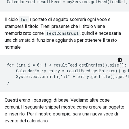
CalendarFeed resultFeed = myService.getFeed(feedUrl,
Il ciclo
for
riportato di seguito scorrerà ogni voce e
stamperà il titolo. Tieni presente che il titolo viene
memorizzato come
TextConstruct
, quindi è necessaria
una chiamata di funzione aggiuntiva per ottenere il testo
normale.
for (int i = 0; i < resultFeed.getEntries().size(); 
    CalendarEntry entry = resultFeed.getEntries().get
    System.out.println("\t" + entry.getTitle().getPl
}
Questi erano i passaggi di base. Vediamo altre cose
comuni. Il seguente snippet mostra come creare un oggetto
e inserirlo. Per il nostro esempio, sarà una nuova voce di
evento del calendario.