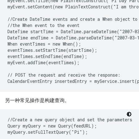
myEvent.setTitle(new PlainTextConstruct("Pi Day Part
myEvent.setContent(new PlainTextConstruct("I am thro
//Create DateTime events and create a When object to 
//the When event to the event

DateTime startTime = DateTime.parseDateTime("2007-03
DateTime endTime = DateTime.parseDateTime("2007-03-1
When eventTimes = new When();

eventTimes.setStartTime(startTime);

eventTimes.setEndTime(endTime);

myEvent.addTime(eventTimes);

// POST the request and receive the response:

另一种常见操作是构建查询。
//Create a new query object and set the parameters

Query myQuery = new Query(feedURL);

myQuery.setFullTextQuery("Pi");
