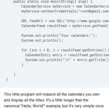
    public static void main(String[] args) {

        CalendarService myService = new CalendarServi
        myService.setUserCredentials("root@gmail.com
        URL feedUrl = new URL("http://www.google.com
        CalendarFeed resultFeed = myService.getFeed(f
        System.out.println("Your calendars:");

        System.out.println();

        for (int i = 0; i < resultFeed.getEntries().
          CalendarEntry entry = resultFeed.getEntries
          System.out.println("\t" + entry.getTitle()
        }

    }

}
This little program will request all the calendars you own
and display all the titles. It's a little longer than the
canonical "Hello, World!" example, but it's very simple once