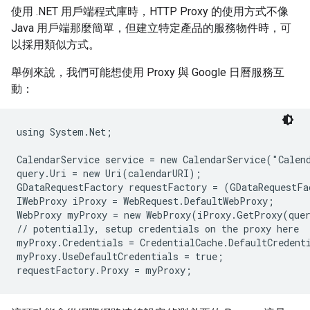
使用 .NET 用戶端程式庫時，HTTP Proxy 的使用方式不像
Java 用戶端那麼簡單，但建立特定產品的服務物件時，可
以採用類似方式。
舉例來說，我們可能想使用 Proxy 與 Google 日曆服務互
動：
using System.Net;

CalendarService service = new CalendarService("Calend
query.Uri = new Uri(calendarURI);

GDataRequestFactory requestFactory = (GDataRequestFa
IWebProxy iProxy = WebRequest.DefaultWebProxy;

WebProxy myProxy = new WebProxy(iProxy.GetProxy(quer
// potentially, setup credentials on the proxy here

myProxy.Credentials = CredentialCache.DefaultCredenti
myProxy.UseDefaultCredentials = true;
