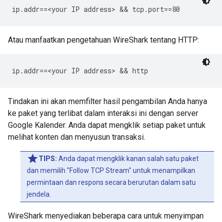
alendar.google.com/public/basic/va41amq3r08dhhkpm3lc1
>MS150 Training Schedule</name></author><gCal:sendEve
Atau manfaatkan pengetahuan WireShark tentang HTTP:
Tindakan ini akan memfilter hasil pengambilan Anda hanya
ke paket yang terlibat dalam interaksi ini dengan server
Google Kalender. Anda dapat mengklik setiap paket untuk
melihat konten dan menyusun transaksi.
TIPS:
Anda dapat mengklik kanan salah satu paket
dan memilih "Follow TCP Stream" untuk menampilkan
permintaan dan respons secara berurutan dalam satu
jendela.
WireShark menyediakan beberapa cara untuk menyimpan