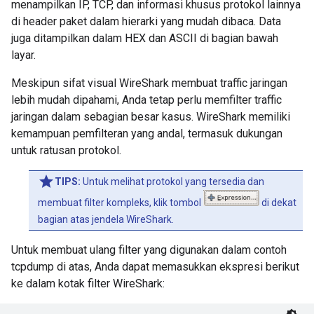
menampilkan IP, TCP, dan informasi khusus protokol lainnya
title='alternate'></link><link rel='self' type='appl
di header paket dalam hierarki yang mudah dibaca. Data
://www.google.com/calendar/feeds/24vj3m5pl125bh2ijbbn
juga ditampilkan dalam HEX dan ASCII di bagian bawah
gle.com/public/basic/51d8kh4s3bplqnbf1lp6p0kjp8'></li
layar.
ning Schedule</name></author><gCal:sendEventNotificat
endEventNotifications></entry><entry><id>http://www.g
Meskipun sifat visual WireShark membuat traffic jaringan
vj3m5pl125bh2ijbbneh953s%40group.calendar.google.com/
kpm3lc1abs2o</id><published>20

lebih mudah dipahami, Anda tetap perlu memfilter traffic
jaringan dalam sebagian besar kasus. WireShark memiliki
kemampuan pemfilteran yang andal, termasuk dukungan
22:22:31.190244 IP po-in-f99.google.com.80 > dellal
untuk ratusan protokol.
E..G1$..2.K.H..c...e.P.....<.=.:P.. ....
07-06-11T
ed>2007-06-11T15:10:08.000Z</updated><category scheme
/g/2005#kind' term='http://schemas.google.com/g/2005
TIPS:
Untuk melihat protokol yang tersedia dan
pe='text'>MS150 Information session</title><summary 
membuat filter kompleks, klik tombol
di dekat
 2007 4pm to Wed Jun 6, 2007 5pm&amp;nbsp; PDT&lt;br
bagian atas jendela WireShark.
s:     confirmed</summary><content type='text'>When: 
Jun 6, 2007 5pm&amp;nbsp; PDT&lt;br&gt;   &lt;br&gt;
Untuk membuat ulang filter yang digunakan dalam contoh
/content><link rel='alternate' type='text/html' href=
tcpdump di atas, Anda dapat memasukkan ekspresi berikut
ndar/event?eid=dmE0MWFtcTNyMDhkaGhrcG0zbGMxYWJzMm8gM
ke dalam kotak filter WireShark:
Dk1M3NAZw' title='alternate'></link><link rel='self'
 href='http://www.google.com/calendar/feeds/24vj3m5pl