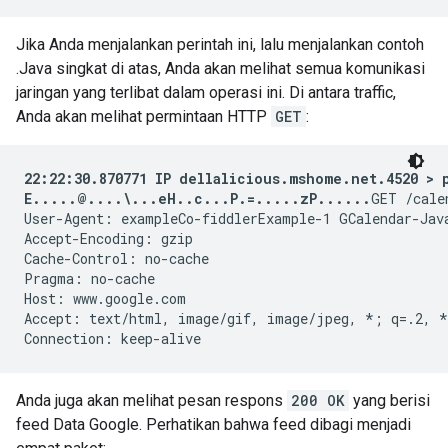
Jika Anda menjalankan perintah ini, lalu menjalankan contoh
.Java singkat di atas, Anda akan melihat semua komunikasi
jaringan yang terlibat dalam operasi ini. Di antara traffic,
Anda akan melihat permintaan HTTP
GET
:
22:22:30.870771 IP dellalicious.mshome.net.4520 > p
E.....@....\...eH..c...P.=.....zP......
GET /cale
User-Agent: exampleCo-fiddlerExample-1 GCalendar-Java
Accept-Encoding: gzip

Cache-Control: no-cache

Pragma: no-cache

Host: www.google.com

Accept: text/html, image/gif, image/jpeg, *; q=.2, *
Anda juga akan melihat pesan respons
200 OK
yang berisi
feed Data Google. Perhatikan bahwa feed dibagi menjadi