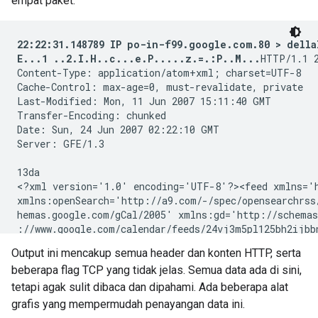
empat paket:
22:22:31.148789 IP po-in-f99.google.com.80 > dellal
E...1 ..2.I.H..c...e.P.....z.=.:P..M...
HTTP/1.1 2
Content-Type: application/atom+xml; charset=UTF-8

Cache-Control: max-age=0, must-revalidate, private

Last-Modified: Mon, 11 Jun 2007 15:11:40 GMT

Transfer-Encoding: chunked

Date: Sun, 24 Jun 2007 02:22:10 GMT

Server: GFE/1.3

13da

<?xml version='1.0' encoding='UTF-8'?><feed xmlns='h
xmlns:openSearch='http://a9.com/-/spec/opensearchrss
hemas.google.com/gCal/2005' xmlns:gd='http://schemas
://www.google.com/calendar/feeds/24vj3m5pl125bh2ijbbn
gle.com/public/basic</id><updated>2007-06-11T15:11:40
Output ini mencakup semua header dan konten HTTP, serta
heme='http://schemas.google.com/g/2005#kind' term='h
beberapa flag TCP yang tidak jelas. Semua data ada di sini,
005#event'></category><title type='text'>MS150 Traini
e type='text'>This calendar is public</subtitle><link
tetapi agak sulit dibaca dan dipahami. Ada beberapa alat
.com/g/2005#feed' type='application/atom+xml' href='
grafis yang mempermudah penayangan data ini.
ar/feeds/24vj3m5pl125bh2ijbbneh953s%40group.calendar.