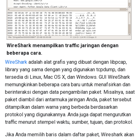
NDQgMjR2ajNtNXBsMTI1YmgyaWpiYm5laDk1M3NAZw' title='a
self' type='application/atom+xml' href='http://www.g
j3m5pl125bh2ijbbneh953s%40group.calendar.google.com/p
740hnj46744'></link><author><name>MS150 Training Sche
endEventNotifications value='false'></gCal:sendEventN
><id>http://www.google.com/cal

WireShark menampilkan traffic jaringan dengan
22:22:31.153097 IP po-in-f99.google.com.80 > dellal
beberapa cara.
E...1#..2.I.H..c...e.P.......=.:P.. ....
endar/fe
WireShark
adalah alat grafis yang dibuat dengan libpcap,
0group.calendar.google.com/public/basic/51d8kh4s3bplq
library yang sama dengan yang digunakan tcpdump, dan
d>2007-06-11T15:08:23.000Z</published><updated>2007-0
tersedia di Linux, Mac OS X, dan Windows. GUI WireShark
><category scheme='http://schemas.google.com/g/2005#
oogle.com/g/2005#event'></category><title type='text'
memungkinkan beberapa cara baru untuk menafsirkan dan
berinteraksi dengan data pengambilan paket. Misalnya, saat
><summary type='html'>When: Mon Jun 4, 2007 10am to 
paket diambil dari antarmuka jaringan Anda, paket tersebut
  &lt;br&gt;Where: Conference Room B &lt;br&gt;Event
ditampilkan dalam warna yang berbeda berdasarkan
ary><content type='text'>When: Mon Jun 4, 2007 10am 
protokol yang digunakannya. Anda juga dapat mengurutkan
gt;  &lt;br&gt;Where: Conference Room B &lt;br&gt;Ev
traffic menurut stempel waktu, sumber, tujuan, dan protokol.
&lt;br&gt;Event Description: Discuss building cycling
ink rel='alternate' type='text/html' href='http://ww
Jika Anda memilih baris dalam daftar paket, Wireshark akan
eid=NTFkOGtoNHMzYnBscW5iZjFscDZwMGtqcDggMjR2ajNtNXBs