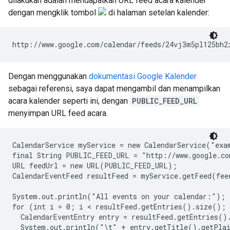
dilakukan adalah mendapatkan URL feed acara kalender
dengan mengklik tombol
di halaman setelan kalender:
Dengan menggunakan
dokumentasi Google Kalender
sebagai referensi, saya dapat mengambil dan menampilkan
acara kalender seperti ini, dengan
PUBLIC_FEED_URL
menyimpan URL feed acara.
CalendarService myService = new CalendarService("exam
final String PUBLIC_FEED_URL = "http://www.google.co
URL feedUrl = new URL(PUBLIC_FEED_URL);

CalendarEventFeed resultFeed = myService.getFeed(feed
System.out.println("All events on your calendar:");

for (int i = 0; i < resultFeed.getEntries().size(); 
  CalendarEventEntry entry = resultFeed.getEntries().
  System.out.println("\t" + entry.getTitle().getPlai