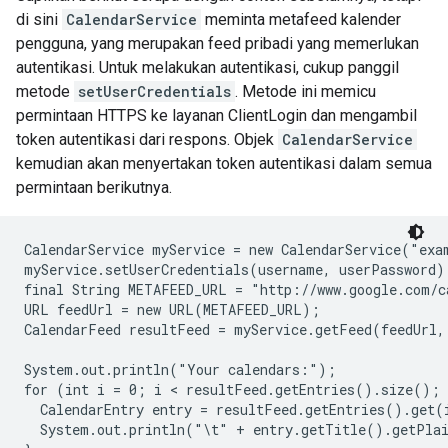
di sini
CalendarService
meminta metafeed kalender
pengguna, yang merupakan feed pribadi yang memerlukan
autentikasi. Untuk melakukan autentikasi, cukup panggil
metode
setUserCredentials
. Metode ini memicu
permintaan HTTPS ke layanan
ClientLogin dan mengambil
token autentikasi dari respons. Objek
CalendarService
kemudian akan menyertakan token autentikasi dalam semua
permintaan berikutnya.
CalendarService myService = new CalendarService("exam
myService.setUserCredentials(username, userPassword);
final String METAFEED_URL = "http://www.google.com/c
URL feedUrl = new URL(METAFEED_URL);

CalendarFeed resultFeed = myService.getFeed(feedUrl, 
System.out.println("Your calendars:");

for (int i = 0; i < resultFeed.getEntries().size(); 
  CalendarEntry entry = resultFeed.getEntries().get(i
  System.out.println("\t" + entry.getTitle().getPlai