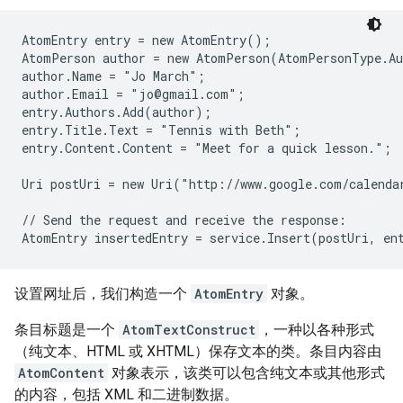
AtomEntry entry = new AtomEntry();

AtomPerson author = new AtomPerson(AtomPersonType.Au
author.Name = "Jo March"; 

author.Email = "jo@gmail.com";

entry.Authors.Add(author);

entry.Title.Text = "Tennis with Beth"; 

entry.Content.Content = "Meet for a quick lesson.";

Uri postUri = new Uri("http://www.google.com/calenda
// Send the request and receive the response:

AtomEntry insertedEntry = service.Insert(postUri, en
设置网址后，我们构造一个
AtomEntry
对象。
条目标题是一个
AtomTextConstruct
，一种以各种形式
（纯文本、HTML 或 XHTML）保存文本的类。条目内容由
AtomContent
对象表示，该类可以包含纯文本或其他形式
的内容，包括 XML 和二进制数据。