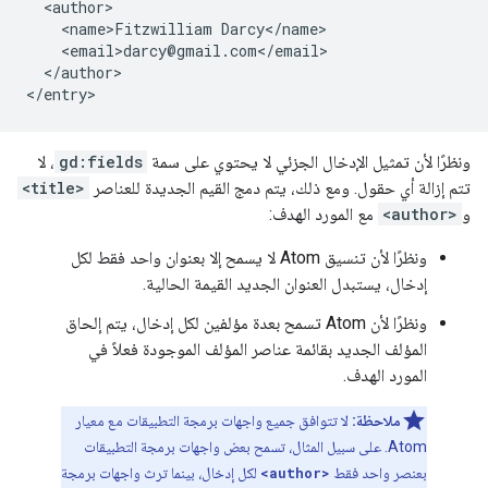
  <author>

    <name>Fitzwilliam Darcy</name>

    <email>darcy@gmail.com</email>

  </author>

ونظرًا لأن تمثيل الإدخال الجزئي لا يحتوي على سمة
gd:fields
، لا
تتم إزالة أي حقول. ومع ذلك، يتم دمج القيم الجديدة للعناصر
<title>
و
<author>
مع المورد الهدف:
ونظرًا لأن تنسيق Atom لا يسمح إلا بعنوان واحد فقط لكل
إدخال، يستبدل العنوان الجديد القيمة الحالية.
ونظرًا لأن Atom تسمح بعدة مؤلفين لكل إدخال، يتم إلحاق
المؤلف الجديد بقائمة عناصر المؤلف الموجودة فعلاً في
المورد الهدف.
ملاحظة:
لا تتوافق جميع واجهات برمجة التطبيقات مع معيار
Atom. على سبيل المثال، تسمح بعض واجهات برمجة التطبيقات
بعنصر واحد فقط
<author>
لكل إدخال، بينما ترث واجهات برمجة