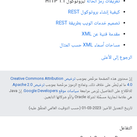
تعريفات رمز الحالة
لبروتوكول HTTP 1.1
كيفية إنشاء بروتوكول REST
تصميم خدمات الويب بطريقة REST
مقدمة فنية عن XML
مساحات أسماء XML حسب المثال
الرجوع إلى الأعلى
إنّ محتوى هذه الصفحة مرخّص بموجب
ترخيص Creative Commons Attribution
4.0‏
ما لم يُنصّ على خلاف ذلك، ونماذج الرموز مرخّصة بموجب
ترخيص Apache 2.0‏
.
للاطّلاع على التفاصيل، يُرجى مراجعة
سياسات موقع Google Developers‏
. إنّ Java
هي علامة تجارية مسجَّلة لشركة Oracle و/أو شركائها التابعين.
تاريخ التعديل الأخير: 2023-03-01 (حسب التوقيت العالمي المتفَّق عليه)
التفاعل