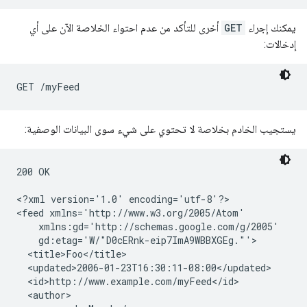
يمكنك إجراء
GET
أخرى للتأكد من عدم احتواء الخلاصة الآن على أي
إدخالات:
يستجيب الخادم بخلاصة لا تحتوي على شيء سوى البيانات الوصفية:
200 OK

<?xml version='1.0' encoding='utf-8'?>

<feed xmlns='http://www.w3.org/2005/Atom'

    xmlns:gd='http://schemas.google.com/g/2005'

    gd:etag='W/"D0cERnk-eip7ImA9WBBXGEg."'>

  <title>Foo</title>

  <updated>2006-01-23T16:30:11-08:00</updated>

  <id>http://www.example.com/myFeed</id>

  <author>
