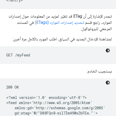
تجدر الإشارة إلى أن ETag قد تغيّر. لمزيد من المعلومات حول إصدارات
الموارد، راجع قسم
تحديد إصدارات الموارد (ETags)
في المستند
المرجعي للبروتوكول.
لمشاهدة الإدخال الجديد في السياق، اطلب المورد بالكامل مرة أخرى:
يستجيب الخادم:
200 OK

<?xml version='1.0' encoding='utf-8'?>

<feed xmlns='http://www.w3.org/2005/Atom'

    xmlns:gd='http://schemas.google.com/g/2005'

    gd:etag='W/"D08FQn8-eil7ImA9WxZbFEw."'>
