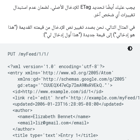
يجب عليك أيضًا تحديد ETag للإدخال الأصلي، لضمان عدم استبدال
تغييرات أي شخص آخر.
في المثال التالي، نحن بصدد تغيير نص الإدخال من قيمته القديمة ("هذا
هو إدخالي") إلى قيمة جديدة ("هذا أول إدخال لي"):
PUT /myFeed/1/1/

<?xml version='1.0' encoding='utf-8'?>

<entry xmlns='http://www.w3.org/2005/Atom'

    xmlns:gd='http://schemas.google.com/g/2005'

    gd:etag='"CUUEQX47eCp7ImA9WxRVEkQ."'>

  <id>http://www.example.com/id/1</id>

  <link rel='edit' href='http://example.com/myFeed/1
  <updated>2006-01-23T16:28:05-08:00</updated>

  <author>

    <name>Elizabeth Bennet</name>

    <email>liz@gmail.com</email>

  </author>

  <title type='text'>Entry 1</title>
