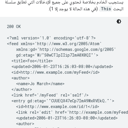
يستجيب الخادم بخلاصة تحتوي على جميع الإدخالات التي تطابق سلسلة
البحث
This
. (في هذه الحالة لا يوجد إلا 1).
200 OK

<?xml version='1.0' encoding='utf-8'?>

<feed xmlns='http://www.w3.org/2005/Atom'

    xmlns:gd='http://schemas.google.com/g/2005'

    gd:etag='W/"S0wCTlpIIip7ImA0X0QI"'>

  <title>Foo</title>

  <updated>2006-01-23T16:26:03-08:00</updated>

  <id>http://www.example.com/myFeed</id>

  <author>

    <name>Jo March</name>

  </author>

  <link href='/myFeed' rel='self'/>

  <entry gd:etag='"CUUEQX47eCp7ImA9WxRVEkQ."'>

    <id>http://www.example.com/id/1</id>

    <link rel='edit' href='http://example.com/myFeed
    <updated>2006-01-23T16:26:03-08:00</updated>

    <author>
