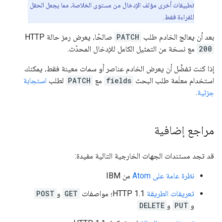
تطبيقات أخرى مؤلف الإدخال
من مستوى الخلاصة، مما يجعل الحقل
للقراءة فقط.
بعد أن يعالج الخادم طلب
PATCH
صالحًا، يعرض رمز حالة HTTP
200
مع نسخة من التمثيل الكامل للإدخال المحدّث.
إذا كنت تفضِّل أن يعرض الخادم عناصر أو سمات معينة فقط، يمكنك
استخدام معلَمة طلب البحث
fields
مع
PATCH
لطلب
استجابة
جزئية
.
مراجع إضافية
قد تجد مستندات الجهات الخارجية التالية مفيدة:
نظرة عامة على Atom
من IBM
تعريفات الطريقة
HTTP 1.1؛ مواصفات
GET
و
POST
و
PUT
و
DELETE