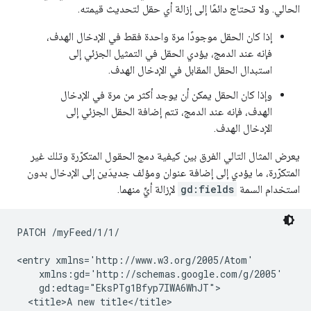
الحالي. ولا تحتاج دائمًا إلى إزالة أي حقل لتحديث قيمته.
إذا كان الحقل موجودًا مرة واحدة فقط في الإدخال الهدف،
فإنه عند الدمج، يؤدي الحقل في التمثيل الجزئي إلى
استبدال الحقل المقابل في الإدخال الهدف.
وإذا كان الحقل يمكن أن يوجد أكثر من مرة في الإدخال
الهدف، فإنه عند الدمج، تتم إضافة الحقل الجزئي إلى
الإدخال الهدف.
يعرض المثال التالي الفرق بين كيفية دمج الحقول المتكرّرة وتلك غير
المتكرّرة، ما يؤدي إلى إضافة عنوان ومؤلف جديدَين إلى الإدخال بدون
استخدام السمة
gd:fields
لإزالة أيٍّ منهما.
PATCH /myFeed/1/1/

<entry xmlns='http://www.w3.org/2005/Atom'

    xmlns:gd='http://schemas.google.com/g/2005'

    gd:edtag="EksPTg1Bfyp7IWA6WhJT">

  <title>A new title</title>
