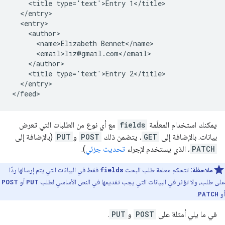
    <title type='text'>Entry 1</title>

  </entry>

  <entry>

    <author>

      <name>Elizabeth Bennet</name>

      <email>liz@gmail.com</email>

    </author>

    <title type='text'>Entry 2</title>

  </entry>

يمكنك استخدام المعلَمة
fields
مع أي نوع من الطلبات التي تعرض
بيانات. بالإضافة إلى
GET
، يتضمن ذلك
POST
و
PUT
(بالإضافة إلى
PATCH
، الذي يستخدم لإجراء
تحديث جزئي
).
ملاحظة:
تتحكم معلمة طلب البحث
fields
فقط في البيانات التي يتم إرسالها ردًا
على طلب، ولا تؤثر في البيانات التي يجب تقديمها في النص الأساسي لطلب
PUT
أو
POST
أو
PATCH
.
في ما يلي أمثلة على
POST
و
PUT
.