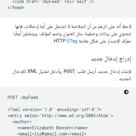
  <link href='/myFeed' rel='self'/>

لاحظ أنه على الرغم من أن الخلاصة لا تشتمل على أية إدخالات، فإنها
تحتوي على بيانات وصفية، مثل العنوان واسم المؤلف. ويتضمّن أيضًا
معرّف الإصدار على شكل علامة HTTP
ETag
.
إدراج إدخال جديد
لإنشاء إدخال جديد، أرسل طلب
POST
وأدخل تمثيل XML للإدخال
الجديد:
POST /myFeed

<?xml version='1.0' encoding='utf-8'?>

<entry xmlns='http://www.w3.org/2005/Atom'>

  <author>

    <name>Elizabeth Bennet</name>

    <email>liz@gmail.com</email>
