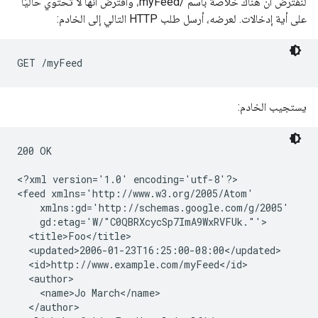
لنفترض أن هناك خلاصة باسم /myFeed، وافترض أنها لا تحتوي حاليًا
على أية إدخالات. لعرضه، أرسل طلب HTTP التالي إلى الخادم:
يستجيب الخادم:
200 OK

<?xml version='1.0' encoding='utf-8'?>

<feed xmlns='http://www.w3.org/2005/Atom'

    xmlns:gd='http://schemas.google.com/g/2005'

    gd:etag='W/"C0QBRXcycSp7ImA9WxRVFUk."'>

  <title>Foo</title>

  <updated>2006-01-23T16:25:00-08:00</updated>

  <id>http://www.example.com/myFeed</id>

  <author>

    <name>Jo March</name>

  </author>
