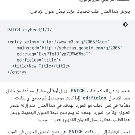
يعرض هذا المثال طلب تحديث جزئيًا يعدّل عنوان الإدخال:
PATCH /myFeed/1/1/

<entry xmlns='http://www.w3.org/2005/Atom'

    xmlns:gd='http://schemas.google.com/g/2005'

    gd:etag="EksPTg1Bfyp7IWA6WhJT"

    gd:fields='title'>

  <title>New Title</title>

</entry>
عندما يتلقى الخادم طلب
PATCH
، يزيل أولاً أي حقول محدّدة من خلال
سمة الإدخال
gd:fields
(إذا كانت موجودة)، ثم يدمج أي بيانات
مقدّمة في نص الطلب مع المورد الهدف. في هذا المثال، تتم إزالة عنصر
العنوان أولاً من المورد الهدف؛ ثم يتم دمج قيمة العنوان الجديدة. ويحل
هذا الطلب بفعالية محل العنوان القديم بالعنوان الجديد.
تجدر الإشارة إلى أن دلالات
PATCH
هي
دمج
التمثيل الجزئي في المورد