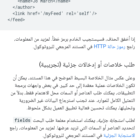
    <name>Jo March</name>

  </author>

  <link href='/myFeed' rel='self'/>

إذا أخفق الحذف، فسيستجيب الخادم برمز خطأ. لمزيد من المعلومات،
راجع
رموز حالة HTTP
في المستند المرجعي للبروتوكول.
طلب خلاصات أو إدخالات جزئية
(تجريبية)
وعلى عكس مثال الخلاصة البسيط الموضح في هذا المستند، يمكن أن
تكون الخلاصات عملية معقدة إلى حد كبير. في بعض واجهات برمجة
التطبيقات، يمكنك طلب العناصر أو السمات محل الاهتمام فقط، بدلاً من
التمثيل الكامل للموارد. عند تجنب استرجاع البيانات غير الضرورية
وتحليلها، يمكنك تحسين فعالية تطبيق العميل بشكل ملحوظ.
لطلب
استجابة جزئية
، يمكنك استخدام معلمة طلب البحث
fields
لتحديد العناصر أو السمات التي تريد عرضها. لمزيد من المعلومات، راجع
الاستجابة الجزئية
في المستند المرجعي للبروتوكول.