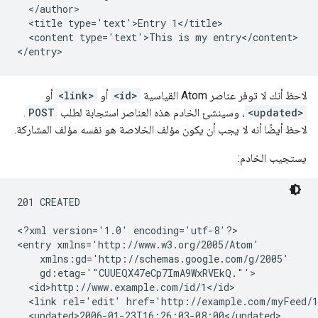
  </author>

  <title type='text'>Entry 1</title>

  <content type='text'>This is my entry</content>

لاحظ أنك لا توفر عناصر Atom القياسية
<id>
أو
<link>
أو
<updated>
، وسينشئ الخادم هذه العناصر استجابة لطلب
POST
.
لاحظ أيضًا أنه لا يجب أن يكون مؤلف الخلاصة هو نفسه مؤلف المشاركة.
يستجيب الخادم:
201 CREATED

<?xml version='1.0' encoding='utf-8'?>

<entry xmlns='http://www.w3.org/2005/Atom'

    xmlns:gd='http://schemas.google.com/g/2005'

    gd:etag='"CUUEQX47eCp7ImA9WxRVEkQ."'>

  <id>http://www.example.com/id/1</id>

  <link rel='edit' href='http://example.com/myFeed/1
  <updated>2006-01-23T16:26:03-08:00</updated>
