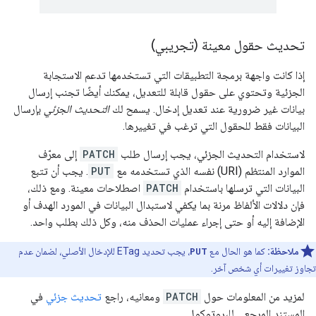
تحديث حقول معينة
(تجريبي)
إذا كانت واجهة برمجة التطبيقات التي تستخدمها تدعم الاستجابة
الجزئية وتحتوي على حقول قابلة للتعديل، يمكنك أيضًا تجنب إرسال
بيانات غير ضرورية عند تعديل إدخال. يسمح لك
التحديث الجزئي
بإرسال
البيانات فقط للحقول التي ترغب في تغييرها.
لاستخدام التحديث الجزئي، يجب إرسال طلب
PATCH
إلى معرّف
الموارد المنتظم (URI) نفسه الذي تستخدمه مع
PUT
. يجب أن تتبع
البيانات التي ترسلها باستخدام
PATCH
اصطلاحات معينة. ومع ذلك،
فإن دلالات الألفاظ مرنة بما يكفي لاستبدال البيانات في المورد الهدف أو
الإضافة إليه أو حتى إجراء عمليات الحذف منه، وكل ذلك بطلب واحد.
ملاحظة:
كما هو الحال مع
PUT
، يجب تحديد ETag للإدخال الأصلي، لضمان عدم
تجاوز تغييرات أي شخص آخر.
لمزيد من المعلومات حول
PATCH
ومعانيه، راجع
تحديث جزئي
في
المستند المرجعي للبروتوكول.