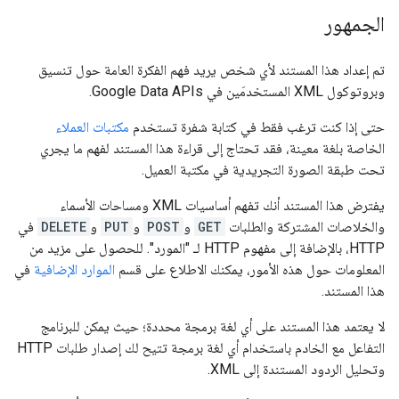
الجمهور
تم إعداد هذا المستند لأي شخص يريد فهم الفكرة العامة حول تنسيق
وبروتوكول XML المستخدمَين في Google Data APIs.
حتى إذا كنت ترغب فقط في كتابة شفرة تستخدم
مكتبات العملاء
الخاصة بلغة معينة، فقد تحتاج إلى قراءة هذا المستند لفهم ما يجري
تحت طبقة الصورة التجريدية في مكتبة العميل.
يفترض هذا المستند أنك تفهم أساسيات XML ومساحات الأسماء
والخلاصات المشتركة والطلبات
GET
و
POST
و
PUT
و
DELETE
في
HTTP، بالإضافة إلى مفهوم HTTP لـ "المورد". للحصول على مزيد من
المعلومات حول هذه الأمور، يمكنك الاطلاع على قسم
الموارد الإضافية
في
هذا المستند.
لا يعتمد هذا المستند على أي لغة برمجة محددة؛ حيث يمكن للبرنامج
التفاعل مع الخادم باستخدام أي لغة برمجة تتيح لك إصدار طلبات HTTP
وتحليل الردود المستندة إلى XML.