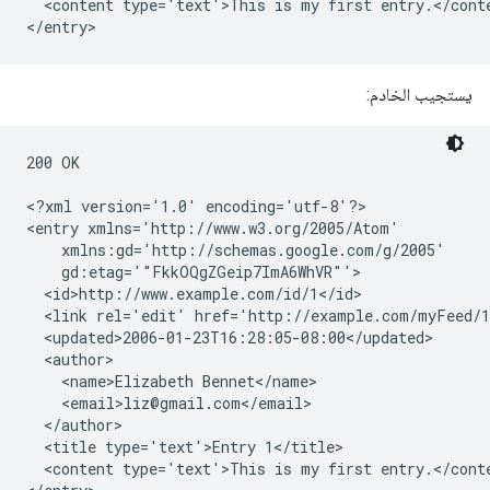
  <content type='text'>This is my first entry.</conte
يستجيب الخادم:
200 OK

<?xml version='1.0' encoding='utf-8'?>

<entry xmlns='http://www.w3.org/2005/Atom'

    xmlns:gd='http://schemas.google.com/g/2005'

    gd:etag='"FkkOQgZGeip7ImA6WhVR"'>

  <id>http://www.example.com/id/1</id>

  <link rel='edit' href='http://example.com/myFeed/1
  <updated>2006-01-23T16:28:05-08:00</updated>

  <author>

    <name>Elizabeth Bennet</name>

    <email>liz@gmail.com</email>

  </author>

  <title type='text'>Entry 1</title>

  <content type='text'>This is my first entry.</conte