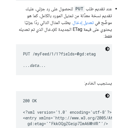
عند تقديم طلب
PUT
للحصول على رد جزئي، عليك
تقديم نسخة معدَّلة من تمثيل المورد بالكامل، كما هو
موضَّح في
تعديل إدخال
. يطلب المثال التالي ردًا جزئيًا
يحتوي على قيمة ETag الجديدة للإدخال الذي تم تعديله
فقط:
PUT /myFeed/1/1?fields=@gd:etag

...
data
...
يستجيب الخادم:
200 OK

<?xml version='1.0' encoding='utf-8'?>

<entry xmlns='http://www.w3.org/2005/Atom'

  gd:etag='"FkkOQgZGeip7ImA6WhVR"'/>