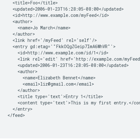
  <title>Foo</title>

  <updated>2006-01-23T16:28:05-08:00</updated>

  <id>http://www.example.com/myFeed</id>

  <author>

    <name>Jo March</name>

  </author>

  <link href='/myFeed' rel='self'/>

  <entry gd:etag='"FkkOQgZGeip7ImA6WhVR"'>

    <id>http://www.example.com/id/1</id>

    <link rel='edit' href='http://example.com/myFeed
    <updated>2006-01-23T16:28:05-08:00</updated>

    <author>

      <name>Elizabeth Bennet</name>

      <email>liz@gmail.com</email>

    </author>

    <title type='text'>Entry 1</title>

    <content type='text'>This is my first entry.</con
  </entry>

</feed>
