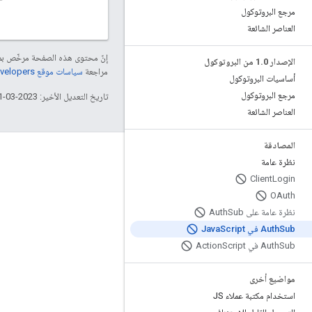
مرجع البروتوكول
العناصر الشائعة
إنّ محتوى هذه الصفحة مرخّص 
الإصدار 1
0 من البروتوكول
.
مراجعة
سياسات موقع Google Developers‏
أساسيات البروتوكول
مرجع البروتوكول
تاريخ التعديل الأخير: 2023-03-01 (حسب التوقيت العالمي المتفَّق عليه)
العناصر الشائعة
المصادقة
التفاعل
نظرة عامة
Client
Login
Google Developer Program
OAuth
Google Developer Groups
نظرة عامة على Auth
Sub
Google Developer Experts
Sub في Java
Auth
Script
Sub في Action
Auth
Script
Accelerators
Google Cloud & NVIDIA
مواضيع أخرى
استخدام مكتبة عملاء JS