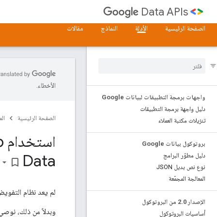
Data APIs
الصفحة الرئيسية
الأدلة
النماذج
مقالات
الأخطاء.
واجهات برمجة التطبيقات لبيانات Google
دليل واجهة برمجة التطبيقات
الصفحة الرئيسية
ال
تنزيلات مكتبة العملاء
استخدام Auth
Sub 
بروتوكول بيانات Google
Data
دليل مطوّر البرامج
bookmark_border
نوع نص بديل JSON
المعالجة المجمّعة
لم يعد نظام التفويض "AuthSub for JavaScript" من Google 
الإصدار 2
0 من البروتوكول
.
وبدلاً من ذلك، نوص
أساسيات البروتوكول