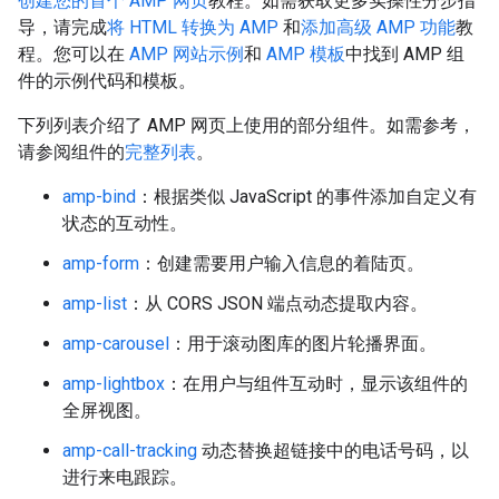
创建您的首个 AMP 网页
教程。如需获取更多实操性分步指
导，请完成
将 HTML 转换为 AMP
和
添加高级 AMP 功能
教
程。您可以在
AMP 网站示例
和
AMP 模板
中找到 AMP 组
件的示例代码和模板。
下列列表介绍了 AMP 网页上使用的部分组件。如需参考，
请参阅组件的
完整列表
。
amp-bind
：根据类似 JavaScript 的事件添加自定义有
状态的互动性。
amp-form
：创建需要用户输入信息的着陆页。
amp-list
：从 CORS JSON 端点动态提取内容。
amp-carousel
：用于滚动图库的图片轮播界面。
amp-lightbox
：在用户与组件互动时，显示该组件的
全屏视图。
amp-call-tracking
动态替换超链接中的电话号码，以
进行来电跟踪。