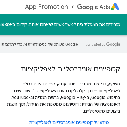
App Promotion
Ads
מורידים את האפליקציה למשתמשים שיאהבו אותה. קידום באמצעות כ
‫Google משתמשת בטכנולוגיית AI כדי לתרגם תוכן לשפה המועדפת עליך. בתרגומים כאלו עשויות להיות שגיאות.
קמפיינים אוניברסליים לאפליקציות
משקיעים קצת ומקבלים יותר עם קמפיינים אוניברסליים
לאפליקציות – דרך קלה לקדם את האפליקציה למשתמשים
בחיפוש Google, ב-Google Play, ברשת המדיה וב-YouTube.
האוטומציה של הבידינג והטירגוט מפשטת את הניהול, תוך השגת
ביצועים מקסימליים.
מידע על קמפיינים אוניברסליים לאפליקציות