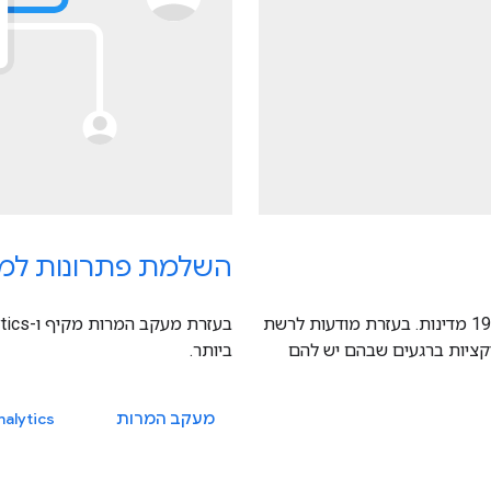
השלמת פתרונות למד
Google Play מגיעה ליותר ממיליארד משתמשי Android ביותר מ-190 מדינות. בעזרת מודעות לרשת
גלות אפליקציות ברגעים שבהם יש להם
ביותר.
מעקב המרות
alytics