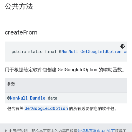
公共方法
create
From
public static final @
NonNull
GetGoogleIdOption
cre
用于根据给定软件包创建 GetGoogleIdOption 的辅助函数。
参数
@
Non
Null
Bundle
data
GetGoogleIdOption
包含有关
的所有必要信息的软件包。
如未另行说明，那么本页面中的内容已根据
知识共享署名 4.0 许可
获得了