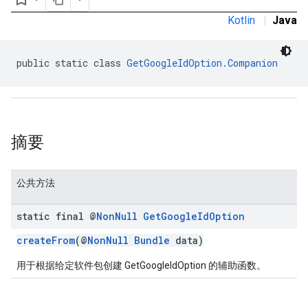
Kotlin
|
Java
public static class 
GetGoogleIdOption.Companion
摘要
公共方法
static final @
Non
Null
Get
Google
Id
Option
createFrom
(@
NonNull
Bundle
data)
用于根据给定软件包创建 GetGoogleIdOption 的辅助函数。