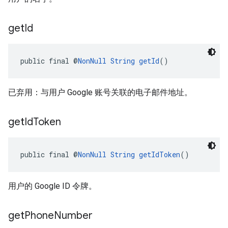
get
Id
public final @
NonNull
String
getId
()
已弃用：与用户 Google 账号关联的电子邮件地址。
get
Id
Token
public final @
NonNull
String
getIdToken
()
用户的 Google ID 令牌。
get
Phone
Number