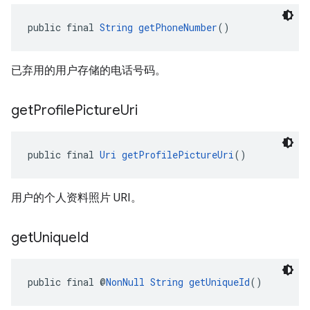
public final 
String
getPhoneNumber
()
已弃用的用户存储的电话号码。
get
Profile
Picture
Uri
public final 
Uri
getProfilePictureUri
()
用户的个人资料照片 URI。
get
Unique
Id
public final @
NonNull
String
getUniqueId
()