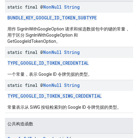
static final @
Non
Null
String
BUNDLE_KEY_GOOGLE_ID_TOKEN_SUBTYPE
用作 SignInWithGoogleOption 请求和候选数据包中的键的常量，
用于区分 SignInWithGoogleOption 和
GetGoogleIdTokenOption。
static final @
Non
Null
String
TYPE_GOOGLE_ID_TOKEN_CREDENTIAL
一个常量，表示 Google ID 令牌凭据的类型。
static final @
Non
Null
String
TYPE_GOOGLE_ID_TOKEN_SIWG_CREDENTIAL
常量表示从 SiWG 按钮检索到的 Google ID 令牌凭据的类型。
公共构造函数