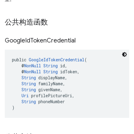
公共构造函数
Google
Id
Token
Credential
public 
GoogleIdTokenCredential
(
    @
NonNull
String
 id,
    @
NonNull
String
 idToken,
String
 displayName,
String
 familyName,
String
 givenName,
Uri
 profilePictureUri,
String
 phoneNumber
)