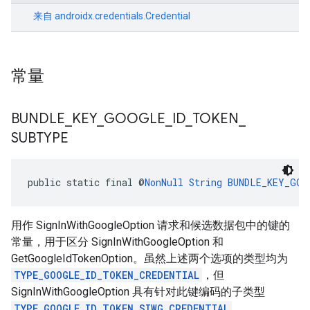
来自
androidx.credentials.Credential
常量
BUNDLE
_
KEY
_
GOOGLE
_
ID
_
TOKEN
_
SUBTYPE
public static final @
NonNull
String
BUNDLE_KEY_GOO
用作 SignInWithGoogleOption 请求和候选数据包中的键的
常量，用于区分 SignInWithGoogleOption 和
GetGoogleIdTokenOption。虽然上述两个选项的类型均为
TYPE_GOOGLE_ID_TOKEN_CREDENTIAL
，但
SignInWithGoogleOption 具有针对此键编码的子类型
TYPE_GOOGLE_ID_TOKEN_SIWG_CREDENTIAL
。