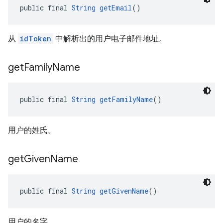
public final 
String
getEmail
()
从
idToken
中解析出的用户电子邮件地址。
get
Family
Name
public final 
String
getFamilyName
()
用户的姓氏。
get
Given
Name
public final 
String
getGivenName
()
用户的名字。