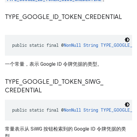
TYPE
_
GOOGLE
_
ID
_
TOKEN
_
CREDENTIAL
public static final @
NonNull
String
TYPE_GOOGLE_ID
一个常量，表示 Google ID 令牌凭据的类型。
TYPE
_
GOOGLE
_
ID
_
TOKEN
_
SIWG
_
CREDENTIAL
public static final @
NonNull
String
TYPE_GOOGLE_ID
常量表示从 SiWG 按钮检索到的 Google ID 令牌凭据的类
型。