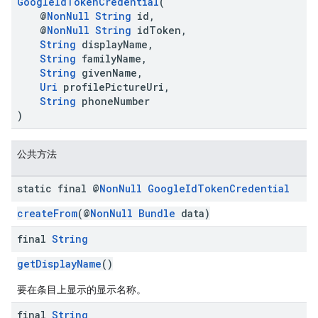
GoogleIdTokenCredential
(
@
NonNull
String
id,
@
NonNull
String
idToken,
String
displayName,
String
familyName,
String
givenName,
Uri
profilePictureUri,
String
phoneNumber
)
公共方法
static final @
Non
Null
Google
Id
Token
Credential
createFrom
(@
NonNull
Bundle
data)
final
String
getDisplayName
()
要在条目上显示的显示名称。
final
String