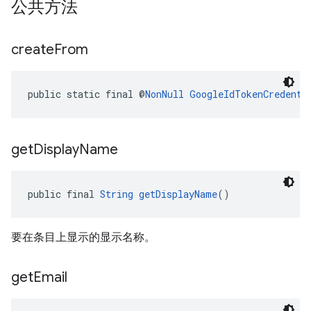
公共方法
create
From
public static final @
NonNull
GoogleIdTokenCredenti
get
Display
Name
public final 
String
getDisplayName
()
要在条目上显示的显示名称。
get
Email