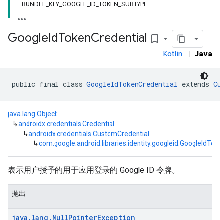
BUNDLE_KEY_GOOGLE_ID_TOKEN_SUBTYPE
Google
Id
Token
Credential
bookmark_border
Kotlin
|
Java
public final class 
GoogleIdTokenCredential
 extends 
C
java.lang.Object
↳
androidx.credentials.Credential
↳
androidx.credentials.CustomCredential
↳
com.google.android.libraries.identity.googleid.GoogleIdTo
表示用户授予的用于应用登录的 Google ID 令牌。
抛出
java
.
lang
.
Null
Pointer
Exception