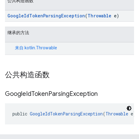
公共构造函数
GoogleIdTokenParsingException
(
Throwable
e)
继承的方法
来自
kotlin.Throwable
公共构造函数
Google
Id
Token
Parsing
Exception
public 
GoogleIdTokenParsingException
(
Throwable
 e)