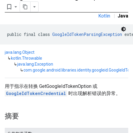
bookmark_border
Kotlin
|
Java
public final class 
GoogleIdTokenParsingException
 ext
java.lang.Object
↳
kotlin.Throwable
↳
java.lang.Exception
↳
com.google.android.libraries.identity.googleid.GoogleIdTo
用于指示在转换 GetGoogleIdTokenOption 或
GoogleIdTokenCredential
时出现解析错误的异常。
摘要