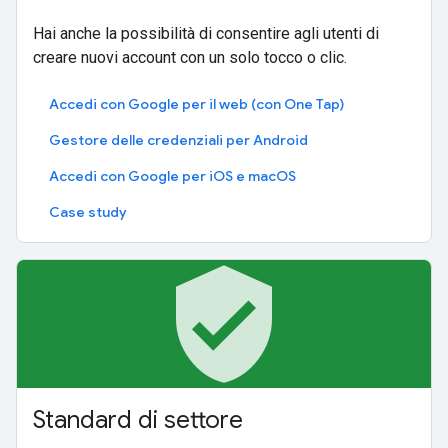
Hai anche la possibilità di consentire agli utenti di
creare nuovi account con un solo tocco o clic.
Accedi con Google per il web (con One Tap)
Gestore delle credenziali per Android
Accedi con Google per iOS e macOS
Case study
verified_user
Standard di settore