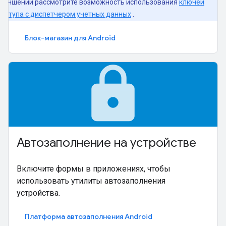
улучшений рассмотрите возможность использования
ключей
доступа с диспетчером учетных данных
.
Блок-магазин для Android
lock
Автозаполнение на устройстве
Включите формы в приложениях, чтобы
использовать утилиты автозаполнения
устройства.
Платформа автозаполнения Android