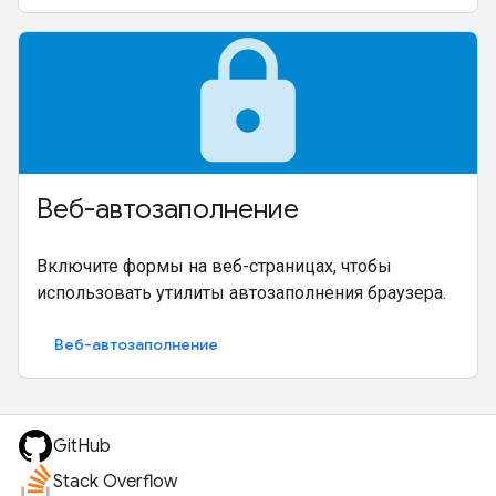
lock
Веб-автозаполнение
Включите формы на веб-страницах, чтобы
использовать утилиты автозаполнения браузера.
Веб-автозаполнение
GitHub
Stack Overflow