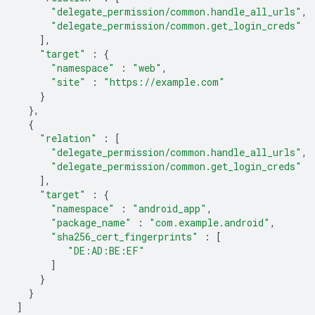
"delegate_permission/common.handle_all_urls"
,
"delegate_permission/common.get_login_creds"
],
"target"
:
{
"namespace"
:
"web"
,
"site"
:
"https://example.com"
}
},
{
"relation"
:
[
"delegate_permission/common.handle_all_urls"
,
"delegate_permission/common.get_login_creds"
],
"target"
:
{
"namespace"
:
"android_app"
,
"package_name"
:
"com.example.android"
,
"sha256_cert_fingerprints"
:
[
"DE:AD:BE:EF"
]
}
}
]