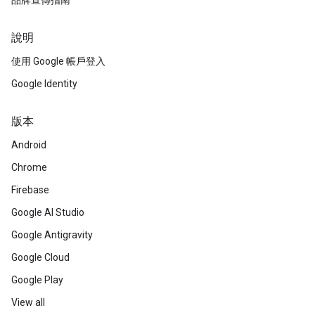
品牌宣傳指南
說明
使用 Google 帳戶登入
Google Identity
版本
Android
Chrome
Firebase
Google AI Studio
Google Antigravity
Google Cloud
Google Play
View all