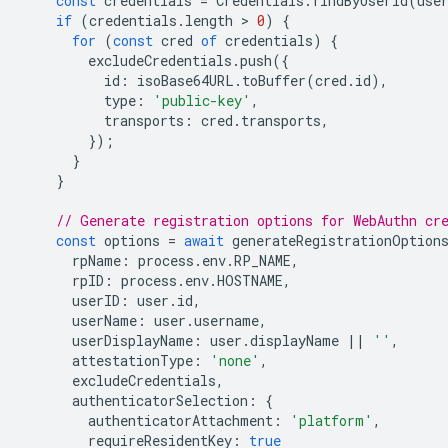
const
credentials
=
Credentials
.
findByUserId
(
use
if
(
credentials
.
length
 > 
0
)
{
for
(
const
cred
of
credentials
)
{
excludeCredentials
.
push
({
id
:
isoBase64URL
.
toBuffer
(
cred
.
id
),
type
:
'public-key'
,
transports
:
cred
.
transports
,
});
}
}
// Generate registration options for WebAuthn cr
const
options
=
await
generateRegistrationOption
rpName
:
process
.
env
.
RP_NAME
,
rpID
:
process
.
env
.
HOSTNAME
,
userID
:
user
.
id
,
userName
:
user
.
username
,
userDisplayName
:
user
.
displayName
||
''
,
attestationType
:
'none'
,
excludeCredentials
,
authenticatorSelection
:
{
authenticatorAttachment
:
'platform'
,
requireResidentKey
:
true