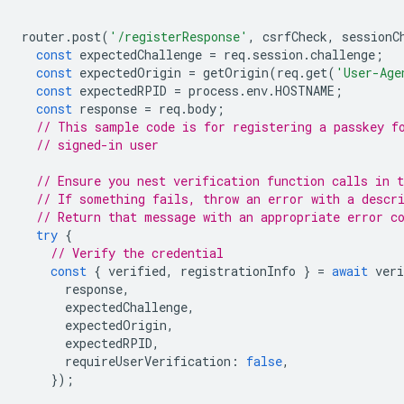
router
.
post
(
'/registerResponse'
,
csrfCheck
,
sessionC
const
expectedChallenge
=
req
.
session
.
challenge
;
const
expectedOrigin
=
getOrigin
(
req
.
get
(
'User-Age
const
expectedRPID
=
process
.
env
.
HOSTNAME
;
const
response
=
req
.
body
;
// This sample code is for registering a passkey f
// signed-in user
// Ensure you nest verification function calls in t
// If something fails, throw an error with a descr
// Return that message with an appropriate error c
try
{
// Verify the credential
const
{
verified
,
registrationInfo
}
=
await
veri
response
,
expectedChallenge
,
expectedOrigin
,
expectedRPID
,
requireUserVerification
:
false
,
});