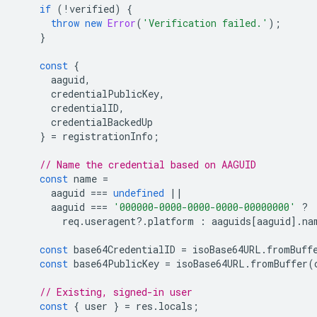
if
(
!
verified
)
{
throw
new
Error
(
'Verification failed.'
);
}
const
{
aaguid
,
credentialPublicKey
,
credentialID
,
credentialBackedUp
}
=
registrationInfo
;
// Name the credential based on AAGUID
const
name
=
aaguid
===
undefined
||
aaguid
===
'000000-0000-0000-0000-00000000'
?
req
.
useragent
?
.
platform
:
aaguids
[
aaguid
].
na
const
base64CredentialID
=
isoBase64URL
.
fromBuff
const
base64PublicKey
=
isoBase64URL
.
fromBuffer
(
// Existing, signed-in user
const
{
user
}
=
res
.
locals
;