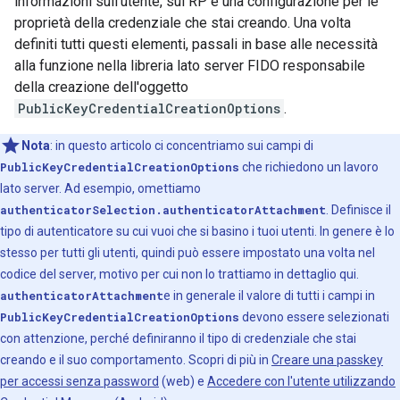
informazioni sull'utente, sul RP e una configurazione per le
proprietà della credenziale che stai creando. Una volta
definiti tutti questi elementi, passali in base alle necessità
alla funzione nella libreria lato server FIDO responsabile
della creazione dell'oggetto
PublicKeyCredentialCreationOptions
.
Nota
:
in questo articolo ci concentriamo sui campi di
PublicKeyCredentialCreationOptions
che richiedono un lavoro
lato server. Ad esempio, omettiamo
authenticatorSelection.authenticatorAttachment
. Definisce il
tipo di autenticatore su cui vuoi che si basino i tuoi utenti. In genere è lo
stesso per tutti gli utenti, quindi può essere impostato una volta nel
codice del server, motivo per cui non lo trattiamo in dettaglio qui.
authenticatorAttachment
e in generale il valore di tutti i campi in
PublicKeyCredentialCreationOptions
devono essere selezionati
con attenzione, perché definiranno il tipo di credenziale che stai
creando e il suo comportamento. Scopri di più in
Creare una passkey
per accessi senza password
(web) e
Accedere con l'utente utilizzando