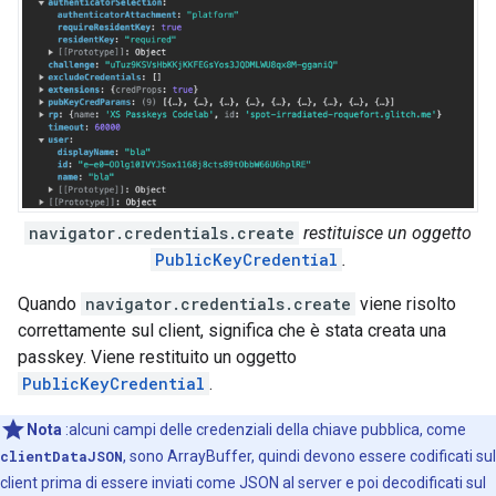
navigator.credentials.create
restituisce un oggetto
PublicKeyCredential
.
Quando
navigator.credentials.create
viene risolto
correttamente sul client, significa che è stata creata una
passkey. Viene restituito un oggetto
PublicKeyCredential
.
Nota
:alcuni campi delle credenziali della chiave pubblica, come
clientDataJSON
, sono ArrayBuffer, quindi devono essere codificati sul
client prima di essere inviati come JSON al server e poi decodificati sul