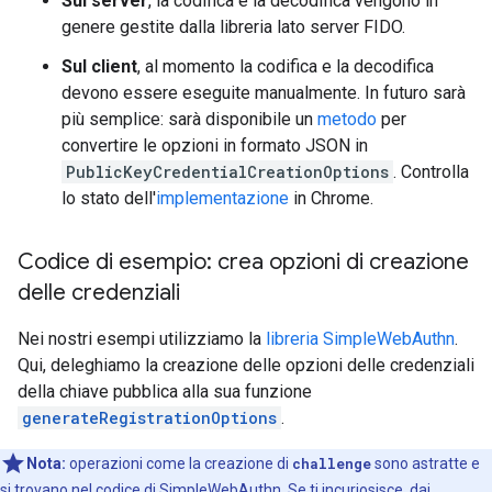
Sul server
, la codifica e la decodifica vengono in
genere gestite dalla libreria lato server FIDO.
Sul client
, al momento la codifica e la decodifica
devono essere eseguite manualmente. In futuro sarà
più semplice: sarà disponibile un
metodo
per
convertire le opzioni in formato JSON in
PublicKeyCredentialCreationOptions
. Controlla
lo stato dell'
implementazione
in Chrome.
Codice di esempio: crea opzioni di creazione
delle credenziali
Nei nostri esempi utilizziamo la
libreria SimpleWebAuthn
.
Qui, deleghiamo la creazione delle opzioni delle credenziali
della chiave pubblica alla sua funzione
generateRegistrationOptions
.
Nota:
operazioni come la creazione di
challenge
sono astratte e
si trovano nel codice di SimpleWebAuthn. Se ti incuriosisce, dai