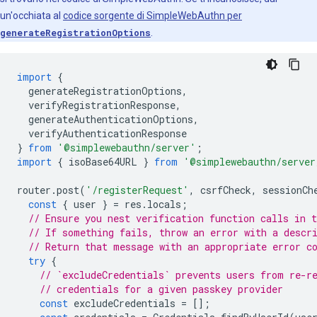
un'occhiata al
codice sorgente di SimpleWebAuthn per
generateRegistrationOptions
.
import
{
generateRegistrationOptions
,
verifyRegistrationResponse
,
generateAuthenticationOptions
,
verifyAuthenticationResponse
}
from
'@simplewebauthn/server'
;
import
{
isoBase64URL
}
from
'@simplewebauthn/server
router
.
post
(
'/registerRequest'
,
csrfCheck
,
sessionCh
const
{
user
}
=
res
.
locals
;
// Ensure you nest verification function calls in t
// If something fails, throw an error with a descr
// Return that message with an appropriate error c
try
{
// `excludeCredentials` prevents users from re-r
// credentials for a given passkey provider
const
excludeCredentials
=
[];