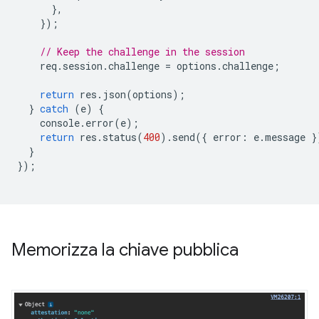
},
});
// Keep the challenge in the session
req
.
session
.
challenge
=
options
.
challenge
;
return
res
.
json
(
options
);
}
catch
(
e
)
{
console
.
error
(
e
);
return
res
.
status
(
400
).
send
({
error
:
e
.
message
}
}
});
Memorizza la chiave pubblica