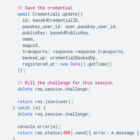
// Save the credential
await
Credentials
.
update
({
id
:
base64CredentialID
,
passkey_user_id
:
user
.
passkey_user_id
,
publicKey
:
base64PublicKey
,
name
,
aaguid
,
transports
:
response
.
response
.
transports
,
backed_up
:
credentialBackedUp
,
registered_at
:
new
Date
().
getTime
()
});
// Kill the challenge for this session
delete
req
.
session
.
challenge
;
return
res
.
json
(
user
);
}
catch
(
e
)
{
delete
req
.
session
.
challenge
;
console
.
error
(
e
);
return
res
.
status
(
400
).
send
({
error
:
e
.
message
}
}