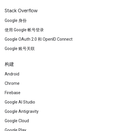
Stack Overflow
Google 身份
使用 Google 帐号登录
Google OAuth 2.0 和 OpenID Connect
Google 账号关联
构建
Android
Chrome
Firebase
Google AI Studio
Google Antigravity
Google Cloud
Google Play