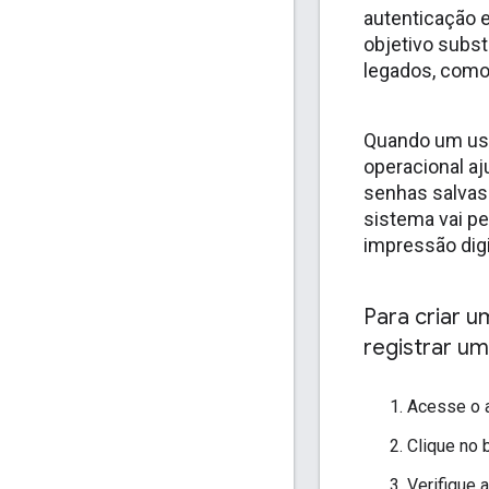
autenticação 
objetivo subs
legados, como
Quando um usu
operacional aj
senhas salvas 
sistema vai pe
impressão digi
Para criar u
registrar um
Acesse o a
Clique no 
Verifique