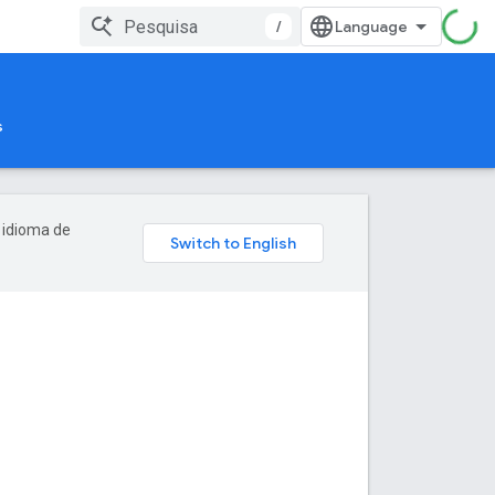
/
s
 idioma de