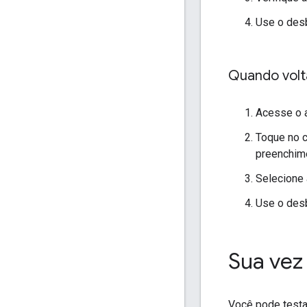
Use o desb
Quando volta
Acesse o a
Toque no c
preenchim
Selecione 
Use o desb
Sua vez
Você pode testa