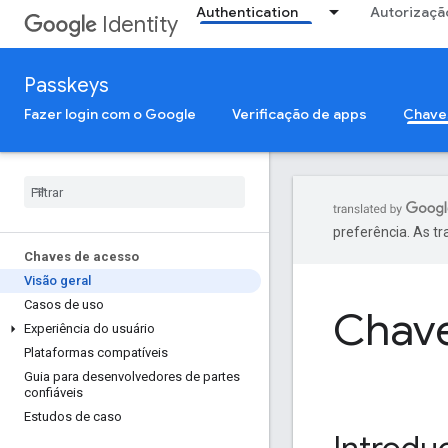
Authentication
Autorizaçã
Identity
Passkeys
Fazer login com o Google
Verificação de apps
Chave
preferência. As t
Chaves de acesso
Visão geral
Casos de uso
Chav
Experiência do usuário
Plataformas compatíveis
Guia para desenvolvedores de partes
confiáveis
Estudos de caso