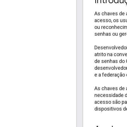
Introd
As chaves de 
acesso, os us
ou reconhecim
senhas ou ger
Desenvolvedor
atrito na con
de senhas do 
desenvolvedor
e a federação
As chaves de 
necessidade d
acesso são pa
dispositivos 