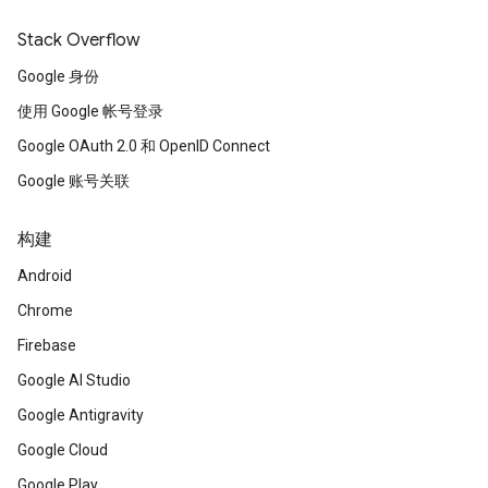
Stack Overflow
Google 身份
使用 Google 帐号登录
Google OAuth 2.0 和 OpenID Connect
Google 账号关联
构建
Android
Chrome
Firebase
Google AI Studio
Google Antigravity
Google Cloud
Google Play