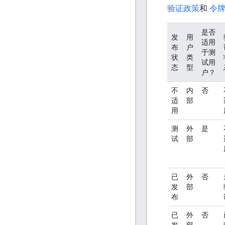
验证政策
和
令
是否
发
用
适用
布
户
于测
状
类
试用
态
型
户？
不
内
否
适
部
用
测
外
是
试
部
已
外
否
发
部
布
已
外
否
发
部