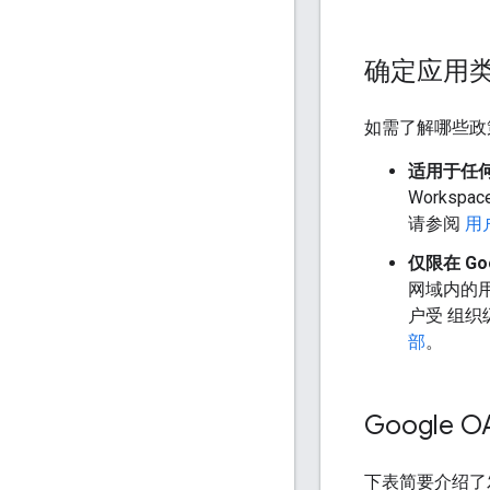
确定应用
如需了解哪些政
适用于任
Worksp
请参阅
用
仅限在 Go
网域内的
户受 组织
部
。
Google 
下表简要介绍了