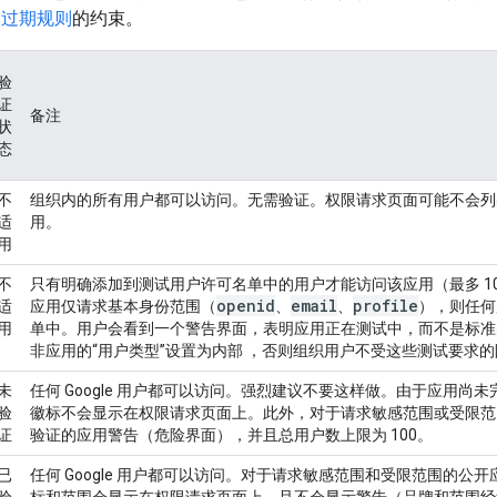
牌过期规则
的约束。
验
证
备注
状
态
不
组织内的所有用户都可以访问。无需验证。权限请求页面可能不会列
适
用。
用
不
只有明确添加到测试用户许可名单中的用户才能访问该应用（最多 1
openid
email
profile
适
应用仅请求基本身份范围（
、
、
），则任何
用
单中。用户会看到一个警告界面，表明应用正在测试中，而不是标准
非应用的“用户类型”设置为
内部
，否则组织用户不受这些测试要求的
未
任何 Google 用户都可以访问。
强烈建议不要这样做。
由于应用尚未
验
徽标不会显示在权限请求页面上。此外，对于请求敏感范围或受限范
证
验证的应用警告（危险界面），并且总用户数上限为 100。
已
任何 Google 用户都可以访问。对于请求敏感范围和受限范围的公
验
标和范围会显示在权限请求页面上，且不会显示警告（品牌和范围经