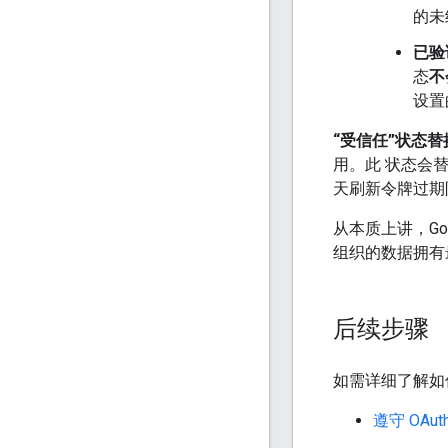
的未
已验
态
不
设置
“受信任”状态替
用。此 状态会替
天刷新令牌过期
从本质上讲，Goo
组织的数据拥有
后续步骤
如需详细了解如何
遵守 OAuth